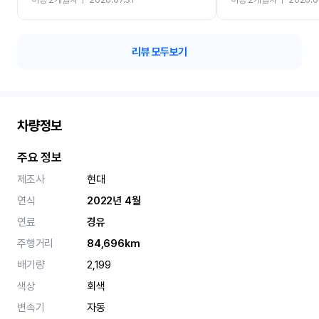
카 렌트 고민없이 강추합니
리뷰 모두보기
차량정보
주요 정보
제조사
현대
연식
2022년 4월
연료
경유
주행거리
84,696km
배기량
2,199
색상
회색
변속기
자동