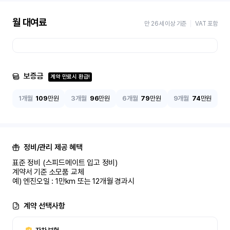
월 대여료
만 26세 이상 기준
VAT 포함
보증금
계약 만료시 환급!
1개월
109
만원
3개월
96
만원
6개월
79
만원
9개월
74
만원
정비/관리 제공 혜택
표준 정비 (스피드메이트 입고 정비)

계약서 기준 소모품 교체

예) 엔진오일 : 1만km 또는 12개월 경과시
계약 선택사항