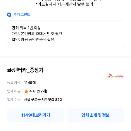
*카드결제시 세금계산서 발행 불가
추가 코멘트
면허 취득 1년 이상

개인: 본인명의 휴대폰 번호 필요

법인: 범용 공인인증서 필요
sk렌터카_중장기
등록 차량
1149
대
업체 리뷰
4.8
(
22
개)
업체 주소
서울 구로구 서부샛길 822
1149
대 보러가기
업체 소개 및 정보