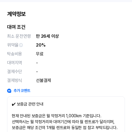
계약정보
대여 조건
최소 운전연령
만 26세 이상
위약율
20%
탁송비용
무료
대여지역
-
결제수단
-
결제방식
선불결제
추가 코멘트
✔️ 보증금 관련 안내
현재 안내된 보증금은 월 약정거리 1,000km 기준입니다.
선택하시는 월 약정거리와 대여기간에 따라 월 렌트료가 달라지며,
보증금은 해당 조건의 1개월 렌트료와 동일한 점 참고 부탁드립니다.