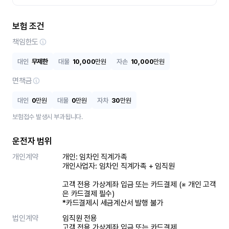
보험 조건
책임한도
대인
무제한
대물
10,000
만원
자손
10,000
만원
면책금
대인
0
만원
대물
0
만원
자차
30
만원
보험접수 발생시 부과됩니다.
운전자 범위
개인계약
개인: 임차인 직계가족 

개인사업자: 임차인 직계가족 + 임직원

고객 전용 가상계좌 입금 또는 카드결제 (※ 개인 고객
은 카드결제 필수)

*카드결제시 세금계산서 발행 불가
법인계약
임직원 전용

고객 전용 가상계좌 입금 또는 카드결제
