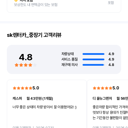
자차 보험
포함
보상한도 내 면책금이 있는 보험
sk렌터카_중장기
고객리뷰
4.8
차량상태
4.9
서비스 품질
4.9
재구매 의사
4.8
5.0
5.0
캐스퍼
ㅣ
월 43만원 (1개월)
디 올뉴그랜저
ㅣ
월 56만
너무 좋은 상태의 차량 받아서 잘 이용했어요! :)
좋은차량 합리적인 가격에
엇보다 항상 응대가 친절
는 기간동안 불편함이 없
까지 진행할만큼 여러가지
이용 2개월차
ㅣ
2026.07.31
이용 2개월차
ㅣ
2026.0