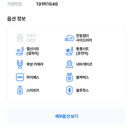
차량번호
191허1646
옵션 정보
썬루프
전동접이
(
일반)
사이드미러
열선시트
통풍시트
(
앞좌석)
(
운전석)
후방 카메라
내비게이션
하이패스
블랙박스
스마트키
블루투스
세부옵션 보기