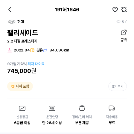
191허1646
67
현대
팰리세이드
공유
2.2 디젤 프레스티지
2022.04
경유
84,696km
9
개월
계약시
최저 대여료
745,000
원
자차 포함
알아보기
신용등급
운전연령
정비/관리 혜택
탁송비용
6등급 이상
만 26세 이상
부분 제공
무료