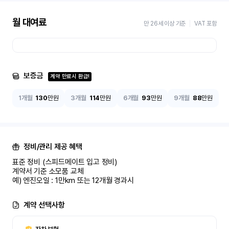
월 대여료
만 26세 이상 기준
VAT 포함
보증금
계약 만료시 환급!
1개월
130
만원
3개월
114
만원
6개월
93
만원
9개월
88
만원
정비/관리 제공 혜택
표준 정비 (스피드메이트 입고 정비)

계약서 기준 소모품 교체

예) 엔진오일 : 1만km 또는 12개월 경과시
계약 선택사항