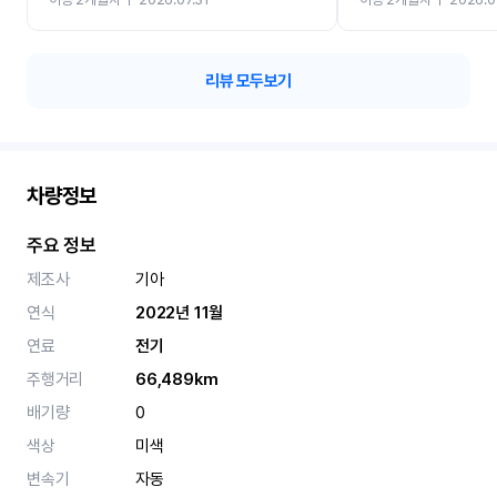
카 렌트 고민없이 강추합니
리뷰 모두보기
차량정보
주요 정보
제조사
기아
연식
2022년 11월
연료
전기
주행거리
66,489km
배기량
0
색상
미색
변속기
자동