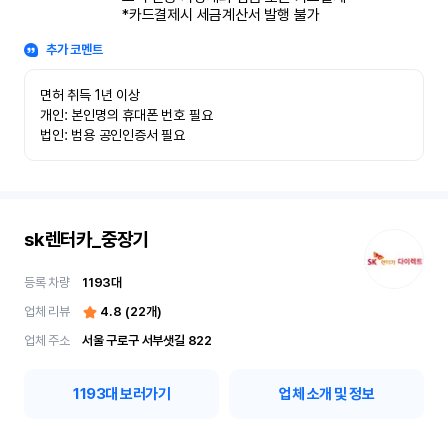
*카드결제시 세금계산서 발행 불가
추가 코멘트
면허 취득 1년 이상

개인: 본인명의 휴대폰 번호 필요

법인: 범용 공인인증서 필요
sk렌터카_중장기
등록 차량
1193
대
업체 리뷰
4.8
(
22
개)
업체 주소
서울 구로구 서부샛길 822
1193
대 보러가기
업체 소개 및 정보