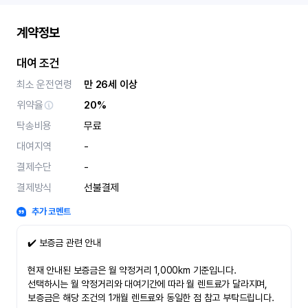
계약정보
대여 조건
최소 운전연령
만 26세 이상
위약율
20%
탁송비용
무료
대여지역
-
결제수단
-
결제방식
선불결제
추가 코멘트
✔️ 보증금 관련 안내
현재 안내된 보증금은 월 약정거리 1,000km 기준입니다.
선택하시는 월 약정거리와 대여기간에 따라 월 렌트료가 달라지며,
보증금은 해당 조건의 1개월 렌트료와 동일한 점 참고 부탁드립니다.