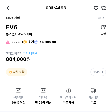
09하4496
51
기아
EV6
공유
롱 레인지 4WD 에어
2022.11
전기
66,489km
9
개월
계약시
최저 대여료
884,000
원
자차 포함
알아보기
신용등급
운전연령
정비/관리 혜택
탁송비용
6등급 이상
만 26세 이상
부분 제공
무료