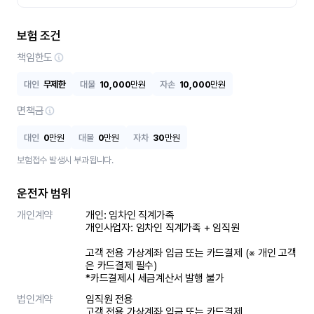
보험 조건
책임한도
대인
무제한
대물
10,000
만원
자손
10,000
만원
면책금
대인
0
만원
대물
0
만원
자차
30
만원
보험접수 발생시 부과됩니다.
운전자 범위
개인계약
개인: 임차인 직계가족 

개인사업자: 임차인 직계가족 + 임직원

고객 전용 가상계좌 입금 또는 카드결제 (※ 개인 고객
은 카드결제 필수)

*카드결제시 세금계산서 발행 불가
법인계약
임직원 전용

고객 전용 가상계좌 입금 또는 카드결제
