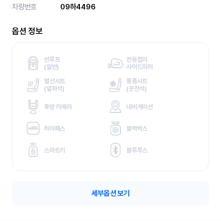
차량번호
09하4496
옵션 정보
썬루프
전동접이
(
일반)
사이드미러
열선시트
통풍시트
(
앞좌석)
(
운전석)
후방 카메라
내비게이션
하이패스
블랙박스
스마트키
블루투스
세부옵션 보기