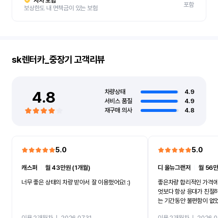
자차 보험
포함
보상한도 내 면책금이 있는 보험
sk렌터카_중장기
고객리뷰
4.8
차량상태
4.9
서비스 품질
4.9
재구매 의사
4.8
5.0
5.0
캐스퍼
ㅣ
월 43만원 (1개월)
디 올뉴그랜저
ㅣ
월 56만
너무 좋은 상태의 차량 받아서 잘 이용했어요! :)
좋은차량 합리적인 가격에
엇보다 항상 응대가 친절
는 기간동안 불편함이 없
까지 진행할만큼 여러가지
이용 2개월차
ㅣ
2026.07.31
이용 2개월차
ㅣ
2026.0