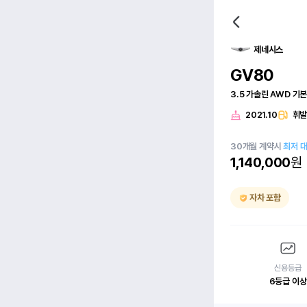
제네시스
GV80
3.5 가솔린 AWD 기
2021.10
휘
30
개월
계약시
최저 
1,140,000
원
자차 포함
신용등급
6등급 이상