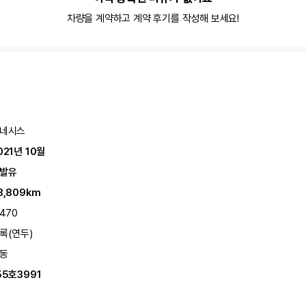
차량을 계약하고 계약 후기를 작성해 보세요!
네시스
021년 10월
발유
8,809km
,470
록(연두)
동
55호3991