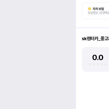
자차 보험
보상한도 내 면책
sk렌터카_중
0.0