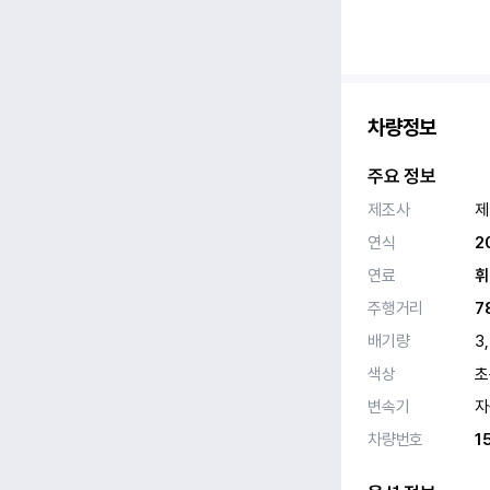
차량정보
주요 정보
제조사
제
연식
2
연료
휘
주행거리
7
배기량
3
색상
초
변속기
자
차량번호
1