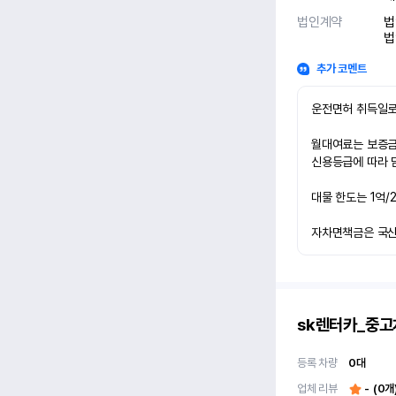
법인계약
법
법
추가 코멘트
운전면허 취득일로
월대여료는 보증금 
신용등급에 따라 담
대물 한도는 1억/
자차면책금은 국산차
sk렌터카_중
등록 차량
0
대
업체 리뷰
-
(
0
개