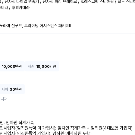
크 / 전자식 다이얼 변속기 / 전자식 파킹 브레이크 / 텔레스코픽 스티어링 / 틸트 스티
룸미러 / 후방카메라

파노라마 선루프, 드라이빙 어시스턴스 패키지Ⅱ
10,000
만원
자손
10,000
만원
자차
30
만원
니다.
인: 임차인 직계가족 

인사업자(임직원특약 미 가입시): 임차인 직계가족 + 임직원(4대보험 가입자)

인사업자(임직원특약 가입시): 임직원(계약직원 포함)