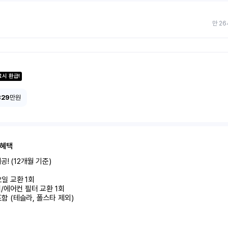
만 26
료시 환급!
829
만원
 혜택
! (12개월 기준)

미포함 (테슬라, 폴스타 제외)