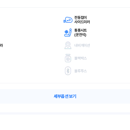
전동접이
사이드미러
통풍시트
(
운전석)
메라
내비게이션
블랙박스
블루투스
세부옵션 보기