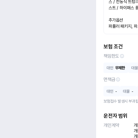
스 / 전동식 트렁
스트 / 하이패스 
추가옵션

파퓰러 패키지, 
보험 조건
책임한도
대인
무제한
대물
면책금
대인
-
대물
-
보험접수 발생시 부과됩
운전자 범위
개인계약
개
개
개