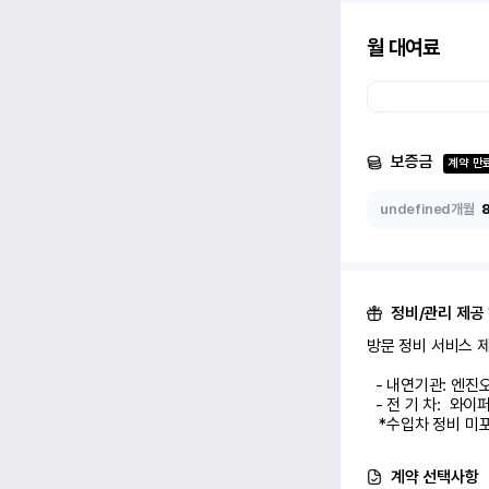
월 대여료
보증금
계약 만
undefined개월
정비/관리 제공
방문 정비 서비스 제공
  - 내연기관: 엔진오일 교환 1회

  - 전 기 차:  와이퍼/에어컨 필터 교환 1회

   *수입차 정비 
계약 선택사항