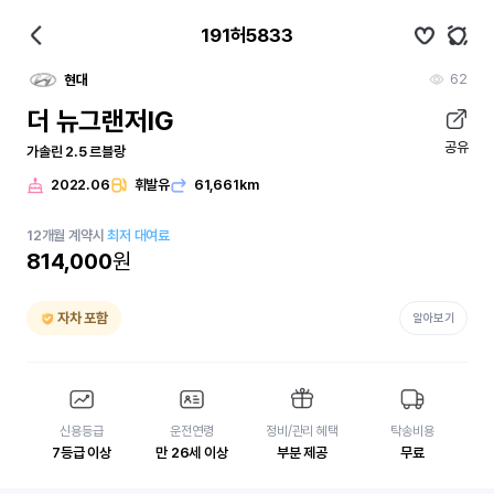
191허5833
62
현대
더 뉴그랜저IG
공유
가솔린 2.5 르블랑
2022.06
휘발유
61,661km
12
개월
계약시
최저 대여료
814,000
원
자차 포함
알아보기
신용등급
운전연령
정비/관리 혜택
탁송비용
7등급 이상
만 26세 이상
부분 제공
무료