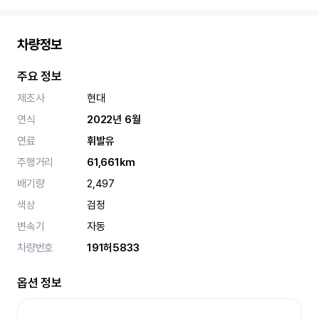
차량정보
주요 정보
제조사
현대
연식
2022년 6월
연료
휘발유
주행거리
61,661km
배기량
2,497
색상
검정
변속기
자동
차량번호
191허5833
옵션 정보