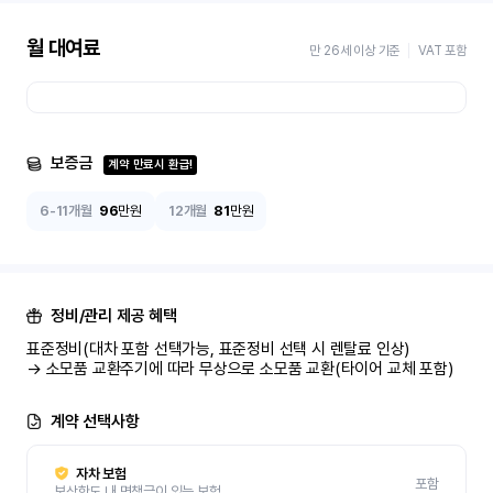
월 대여료
만 26세 이상 기준
VAT 포함
보증금
계약 만료시 환급!
6-11개월
96
만원
12개월
81
만원
정비/관리 제공 혜택
표준정비(대차 포함 선택가능, 표준정비 선택 시 렌탈료 인상)

→ 소모품 교환주기에 따라 무상으로 소모품 교환(타이어 교체 포함)
계약 선택사항
자차 보험
포함
보상한도 내 면책금이 있는 보험