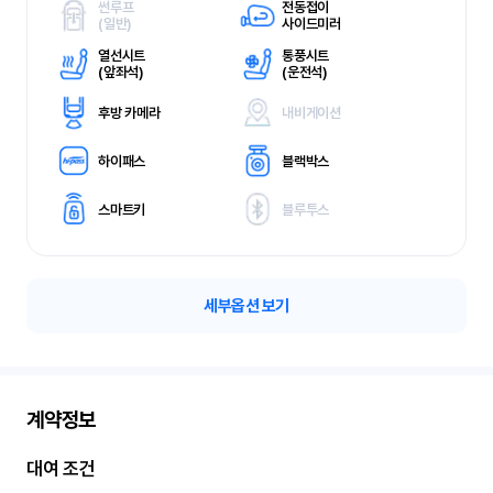
썬루프
전동접이
(
일반)
사이드미러
열선시트
통풍시트
(
앞좌석)
(
운전석)
후방 카메라
내비게이션
하이패스
블랙박스
스마트키
블루투스
세부옵션 보기
계약정보
대여 조건