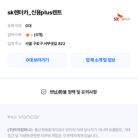
sk렌터카_신용plus렌트
등록 차량
0
대
업체 리뷰
-
(
0
개)
업체 주소
서울 구로구 서부샛길 822
0
대 보러가기
업체 소개 및 정보
반납/환불 정책 및 유의사항
(주)박차컴퍼니
는 통신판매중개자로서 반카의 거래 당사자가 아니며 상품정보, 거래
조건 및 거래에 관련한 의무와 책임은 각 판매자에게 있습니다.