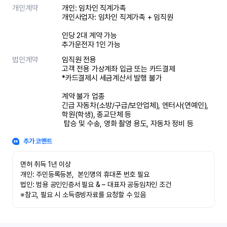
개인계약
개인: 임차인 직계가족 

개인사업자: 임차인 직계가족 + 임직원

인당 2대 계약 가능

추가운전자 1인 가능
법인계약
임직원 전용

고객 전용 가상계좌 입금 또는 카드결제

*카드결제시 세금계산서 발행 불가

계약 불가 업종

긴급 자동차(소방/구급/보안업체), 엔터사(연예인), 
학원(학생), 종교단체 등

 탑승 및 수송, 영화 촬영 용도, 자동차 정비 등
추가 코멘트
면허 취득 1년 이상

개인: 주민등록등본,  본인명의 휴대폰 번호 필요

법인: 범용 공인인증서 필요 & – 대표자 공동임차인 조건

※참고, 필요 시 소득증빙자료를 요청할 수 있음