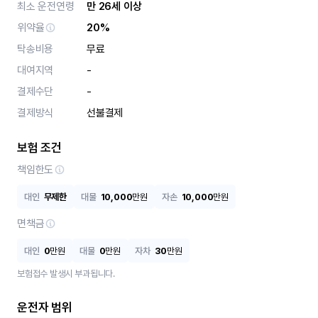
최소 운전연령
만 26세 이상
위약율
20%
탁송비용
무료
대여지역
-
결제수단
-
결제방식
선불결제
보험 조건
책임한도
대인
무제한
대물
10,000
만원
자손
10,000
만원
면책금
대인
0
만원
대물
0
만원
자차
30
만원
보험접수 발생시 부과됩니다.
운전자 범위