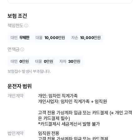
보험 조건
책임한도
대인
무제한
대물
10,000
만원
자손
10,000
만원
면책금
대인
0
만원
대물
0
만원
자차
30
만원
보험접수 발생시 부과됩니다.
운전자 범위
개인계약
개인: 임차인 직계가족 

개인사업자: 임차인 직계가족 + 임직원

고객 전용 가상계좌 입금 또는 카드결제 (※ 개인 고객
은 카드결제 필수)

*카드결제시 세금계산서 발행 불가
법인계약
임직원 전용

고객 전용 가상계좌 입금 또는 카드결제
