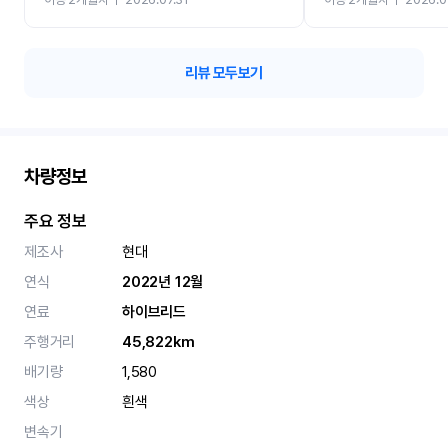
카 렌트 고민없이 강추합니
리뷰 모두보기
차량정보
주요 정보
제조사
현대
연식
2022년 12월
연료
하이브리드
주행거리
45,822km
배기량
1,580
색상
흰색
변속기