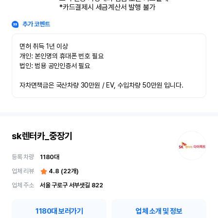
*카드결제시 세금계산서 발행 불가
추가 코멘트
면허 취득 1년 이상

개인: 본인명의 휴대폰 번호 필요

법인: 범용 공인인증서 필요

자차면책금은 국산차량 30만원 / EV, 수입차량 50만원 입니다.
sk렌터카_중장기
등록 차량
1180
대
업체 리뷰
4.8
(
22
개)
업체 주소
서울 구로구 서부샛길 822
1180
대 보러가기
업체 소개 및 정보