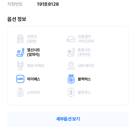
차량번호
191호8128
옵션 정보
썬루프
전동접이
(
일반)
사이드미러
열선시트
통풍시트
(
앞좌석)
(
운전석)
후방 카메라
내비게이션
하이패스
블랙박스
스마트키
블루투스
세부옵션 보기