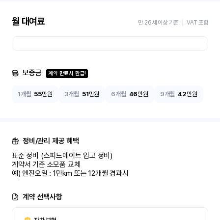
월 대여료
만 26세 이상 기준
VAT 포함
보증금
계약 만료시 환급!
1개월
55
만원
3개월
51
만원
6개월
46
만원
9개월
42
만원
정비/관리 제공 혜택
표준 정비 (스피드메이트 입고 정비)

계약서 기준 소모품 교체

예) 엔진오일 : 1만km 또는 12개월 경과시
계약 선택사항