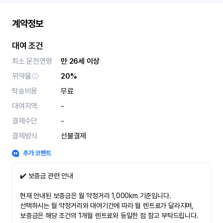
계약정보
대여 조건
최소 운전연령
만 26세 이상
위약율
20%
탁송비용
무료
대여지역
-
결제수단
-
결제방식
선불결제
추가 코멘트
✔️ 보증금 관련 안내
현재 안내된 보증금은 월 약정거리 1,000km 기준입니다.
선택하시는 월 약정거리와 대여기간에 따라 월 렌트료가 달라지며,
보증금은 해당 조건의 1개월 렌트료와 동일한 점 참고 부탁드립니다.