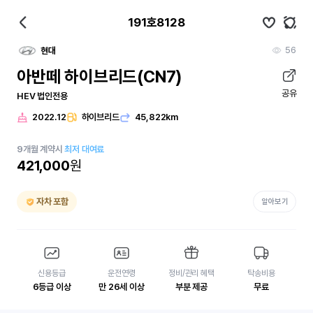
191호8128
56
현대
아반떼 하이브리드(CN7)
공유
HEV 법인전용
2022.12
하이브리드
45,822km
9
개월
계약시
최저 대여료
421,000
원
자차 포함
알아보기
신용등급
운전연령
정비/관리 혜택
탁송비용
6등급 이상
만 26세 이상
부분 제공
무료