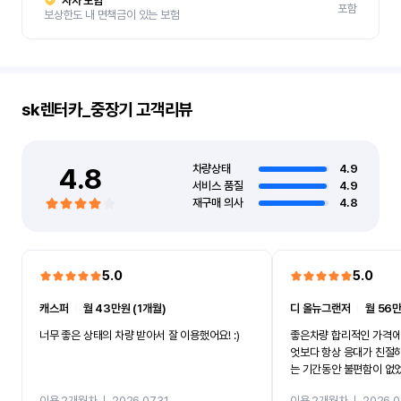
자차 보험
포함
보상한도 내 면책금이 있는 보험
sk렌터카_중장기
고객리뷰
4.8
차량상태
4.9
서비스 품질
4.9
재구매 의사
4.8
5.0
5.0
캐스퍼
ㅣ
월 43만원 (1개월)
디 올뉴그랜저
ㅣ
월 56만
너무 좋은 상태의 차량 받아서 잘 이용했어요! :)
좋은차량 합리적인 가격에
엇보다 항상 응대가 친절
는 기간동안 불편함이 없
까지 진행할만큼 여러가지
이용 2개월차
ㅣ
2026.07.31
이용 2개월차
ㅣ
2026.0