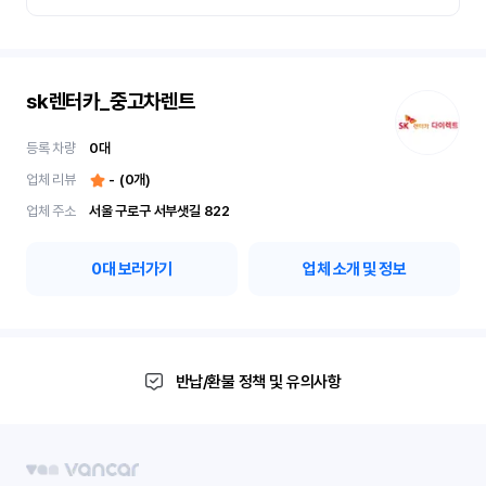
sk렌터카_중고차렌트
등록 차량
0
대
업체 리뷰
-
(
0
개)
업체 주소
서울 구로구 서부샛길 822
0
대 보러가기
업체 소개 및 정보
반납/환불 정책 및 유의사항