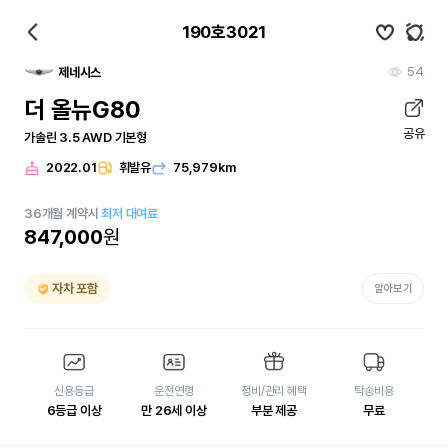
190호3021
54
제네시스
더 올뉴G80
공유
가솔린 3.5 AWD 기본형
2022.01
휘발유
75,979km
36
개월
계약시
최저 대여료
847,000
원
자차 포함
알아보기
신용등급
운전연령
정비/관리 혜택
탁송비용
6등급 이상
만 26세 이상
부분 제공
무료