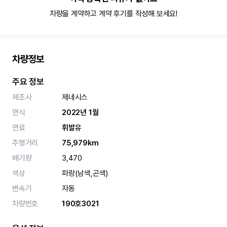
차량을 계약하고 계약 후기를 작성해 보세요!
차량정보
주요 정보
제조사
제네시스
연식
2022년 1월
연료
휘발유
주행거리
75,979km
배기량
3,470
색상
파랑(남색,곤색)
변속기
자동
차량번호
190호3021