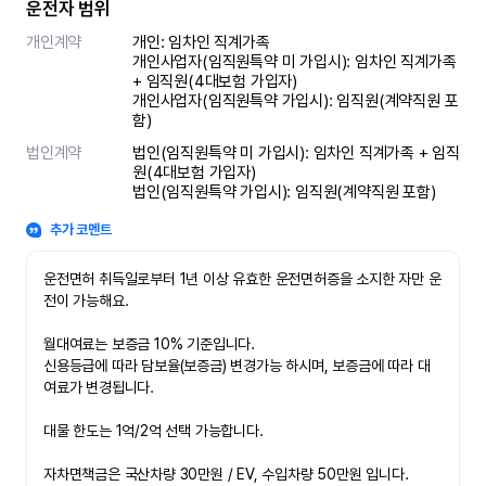
운전자 범위
개인계약
개인: 임차인 직계가족 

개인사업자(임직원특약 미 가입시): 임차인 직계가족 
+ 임직원(4대보험 가입자)

개인사업자(임직원특약 가입시): 임직원(계약직원 포
함)
법인계약
법인(임직원특약 미 가입시): 임차인 직계가족 + 임직
원(4대보험 가입자)

법인(임직원특약 가입시): 임직원(계약직원 포함)
추가 코멘트
운전면허 취득일로부터 1년 이상 유효한 운전면허증을 소지한 자만 운
전이 가능해요.

월대여료는 보증금 10% 기준입니다.

신용등급에 따라 담보율(보증금) 변경가능 하시며, 보증금에 따라 대
여료가 변경됩니다.

대물 한도는 1억/2억 선택 가능합니다.

자차면책금은 국산차량 30만원 / EV, 수입차량 50만원 입니다.