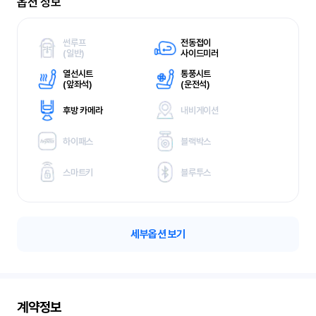
옵션 정보
썬루프
전동접이
(
일반)
사이드미러
열선시트
통풍시트
(
앞좌석)
(
운전석)
후방 카메라
내비게이션
하이패스
블랙박스
스마트키
블루투스
세부옵션 보기
계약정보