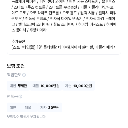
독립제어 에어컨 / 레인 센싱 와이퍼 / 버튼 시동 스마트키 / 블루투스 
/ 스마트크루즈 컨트롤 / 스마트폰 무선충전 / 애플 카플레이/안드로
이드 오토 / 오토 라이트 컨트롤 / 오토 홀드 / 원격 시동 / 원터치 파워 
윈도우 / 전동식 트렁크 / 전자식 다이얼 변속기 / 전자식 파킹 브레이
크 / 텔레스코픽 스티어링 / 틸트 스티어링 / 하이빔 어시스트 / 하이패
스 룸미러 / 후방카메라

추가옵션

[스포크타입(B)] 19" 콘티넨탈 타이어&하이퍼 실버 휠, 파퓰러 패키지
보험 조건
책임한도
대인
무제한
대물
10,000
만원
자손
10,000
만원
면책금
대인
-
대물
-
자차
30
만원
보험접수 발생시 부과됩니다.