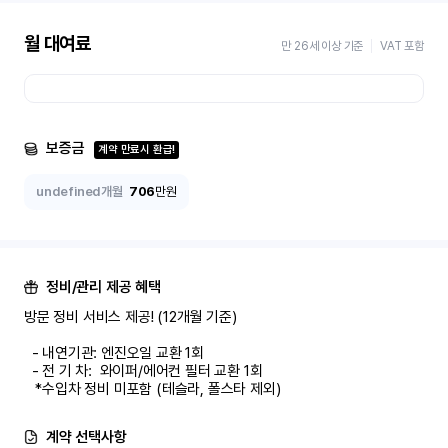
월 대여료
만 26세 이상 기준
VAT 포함
보증금
계약 만료시 환급!
undefined개월
706
만원
정비/관리 제공 혜택
방문 정비 서비스 제공! (12개월 기준)

  - 내연기관: 엔진오일 교환 1회

  - 전 기 차:  와이퍼/에어컨 필터 교환 1회

   *수입차 정비 미포함 (테슬라, 폴스타 제외)
계약 선택사항