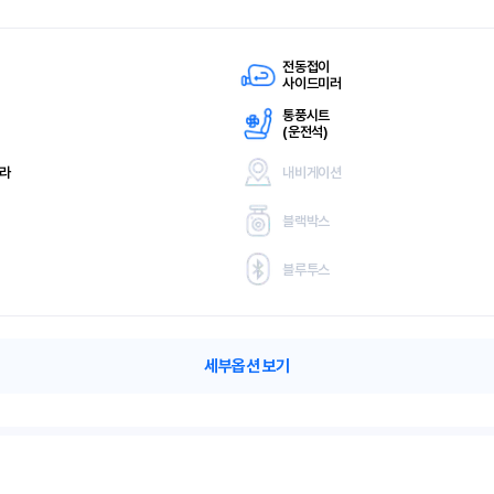
전동접이
사이드미러
통풍시트
(
운전석)
메라
내비게이션
블랙박스
블루투스
세부옵션 보기