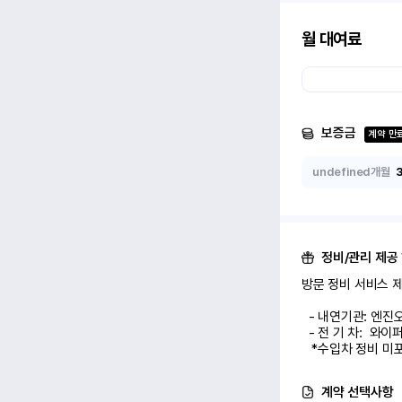
월 대여료
보증금
계약 만
undefined개월
정비/관리 제공
방문 정비 서비스 제공
  - 내연기관: 엔진오일 교환 1회

  - 전 기 차:  와이퍼/에어컨 필터 교환 1회

   *수입차 정비 
계약 선택사항