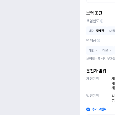
보험 조건
책임한도
대인
무제한
대물
면책금
대인
-
대물
-
보험접수 발생시 부과됩
운전자 범위
개인계약
개
개
개
법인계약
법
법
추가 코멘트