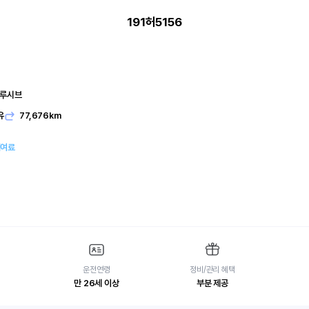
191허5156
클루시브
유
77,676km
대여료
운전연령
정비/관리 혜택
만 26세 이상
부분 제공