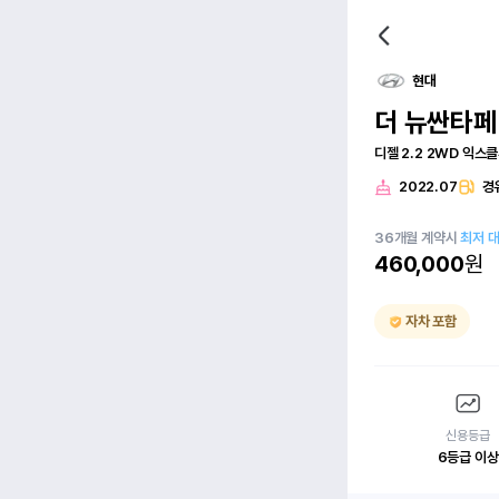
현대
더 뉴싼타페
디젤 2.2 2WD 익스
2022.07
경
36
개월
계약시
최저 
460,000
원
자차 포함
신용등급
6등급 이상