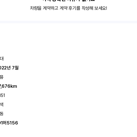
차량을 계약하고 계약 후기를 작성해 보세요!
대
022년 7월
유
7,676km
151
색
동
91허5156