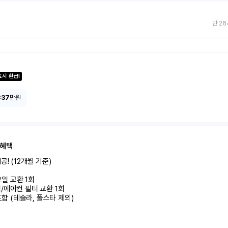
만 26
료시 환급!
337
만원
 혜택
! (12개월 기준)

미포함 (테슬라, 폴스타 제외)