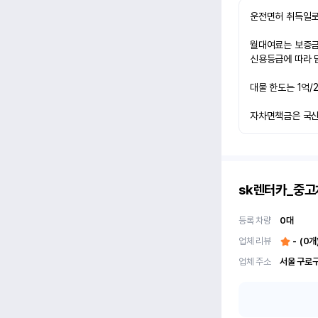
운전면허 취득일로
월대여료는 보증금 
신용등급에 따라 담
대물 한도는 1억/
자차면책금은 국산차
sk렌터카_중
등록 차량
0
대
업체 리뷰
-
(
0
개
업체 주소
서울 구로구