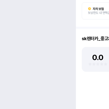
자차 보험
보상한도 내 면책
sk렌터카_중
0.0