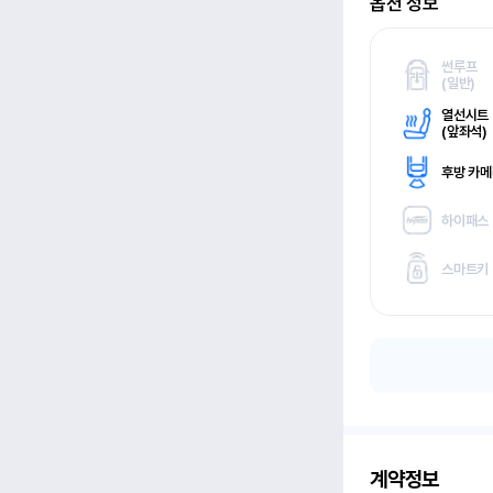
옵션 정보
썬루프
(
일반)
열선시트
(
앞좌석)
후방 카
하이패스
스마트키
계약정보