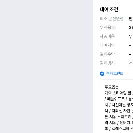
대여 조건
최소 운전연령
만
위약율
3
탁송비용
무
대여지역
-
결제수단
-
결제방식
선
추가 코멘트
주요옵션

가죽 스티어링 휠 /
/ 패들쉬프트 / 
치 / 차선이탈 방
러 / 자외선 차단 
튼 시동 스마트키 
격 시동 / 원터치
롤 / 텔레스코픽 