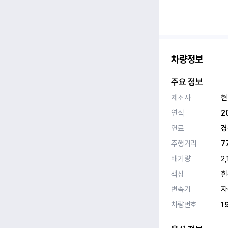
차량정보
주요 정보
제조사
현
연식
2
연료
경
주행거리
7
배기량
2,
색상
흰
변속기
자
차량번호
1