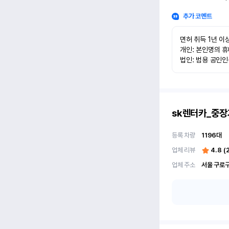
추가 코멘트
면허 취득 1년 이상
개인: 본인명의 휴
법인: 범용 공인
sk렌터카_중장
등록 차량
1196
대
업체 리뷰
4.8
(
업체 주소
서울 구로구