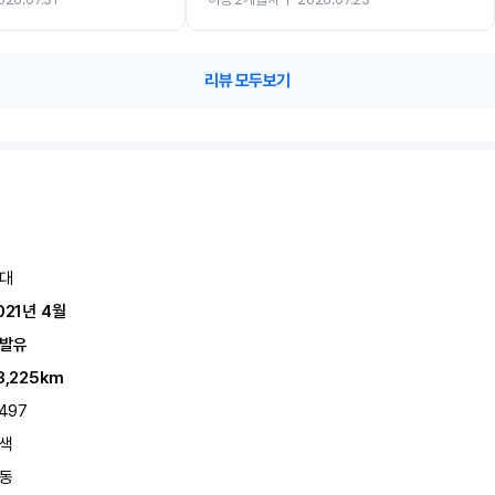
카 렌트 고민없이 강추합니다!!
리뷰 모두보기
대
021년 4월
발유
3,225km
,497
색
동