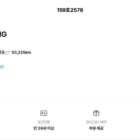
159호2578
IG
발유
53,225km
여료
운전연령
정비/관리 혜택
만 26세 이상
부분 제공