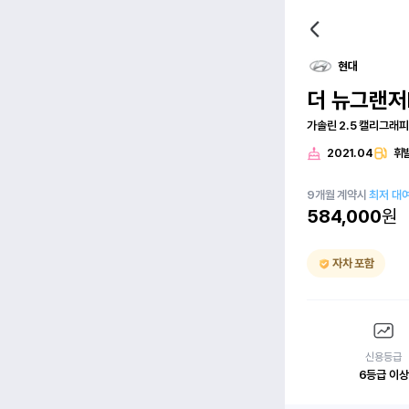
현대
더 뉴그랜저
가솔린 2.5 캘리그래피
2021.04
휘
9
개월
계약시
최저 대
584,000
원
자차 포함
신용등급
6등급 이상