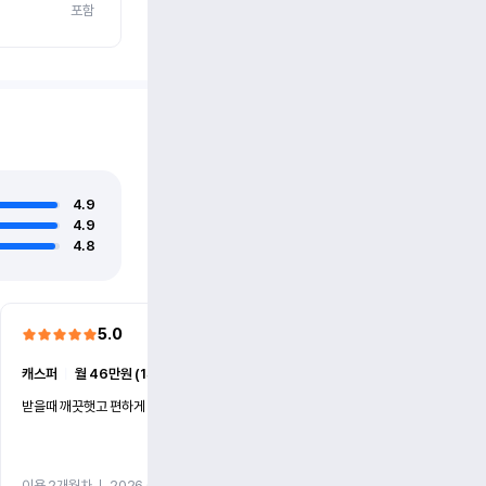
포함
4.9
4.9
4.8
5.0
5.0
캐스퍼
ㅣ
월 46만원 (1개월)
EV6
ㅣ
월 74만원 (1개월)
받을때 깨끗햇고 편하게 잘이용했습니다!
전기차 처음 타봤는데 편하게 
니다
이용 2개월차
ㅣ
2026.07.08
이용 2개월차
ㅣ
2026.06.10