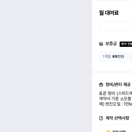
월 대여료
보증금
계약 만
1개월
89
만원
정비/관리 제공
표준 정비 (스피드메
계약서 기준 소모품 
예) 엔진오일 : 1만
계약 선택사항