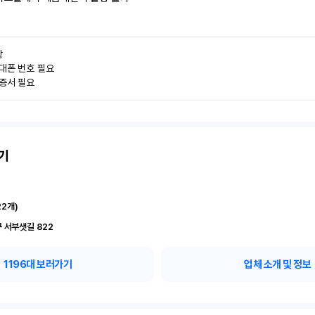


대폰 번호 필요

인증서 필요
기
22
개)
 서부샛길 822
1196
대 보러가기
업체 소개 및 정보