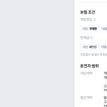
보험 조건
책임한도
대인
무제한
대물
면책금
대인
0
만원
대물
보험접수 발생시 부과됩
운전자 범위
개인계약
개
개
고
*
법인계약
임
고
*