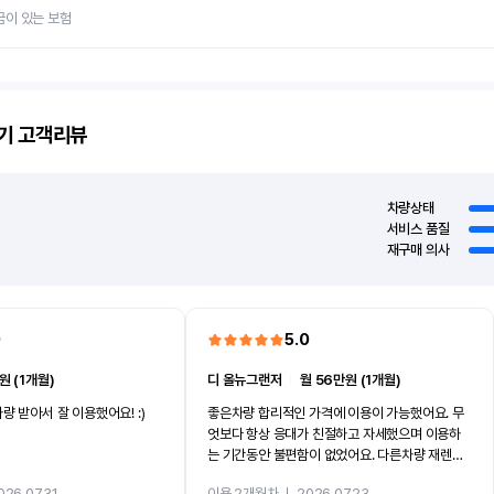
금이 있는 보험
기
고객리뷰
차량상태
서비스 품질
재구매 의사
0
5.0
원 (1개월)
디 올뉴그랜저
ㅣ
월 56만원 (1개월)
량 받아서 잘 이용했어요! :)
좋은차량 합리적인 가격에 이용이 가능했어요. 무
엇보다 항상 응대가 친절하고 자세했으며 이용하
는 기간동안 불편함이 없었어요. 다른차량 재렌트
까지 진행할만큼 여러가지로 만족스럽습니다. 반
026.07.31
이용 2개월차
ㅣ
2026.07.23