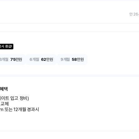
만 26
료시 환급!
3개월
75
만원
6개월
62
만원
9개월
58
만원
 혜택
이트 입고 정비)

교체

km 또는 12개월 경과시