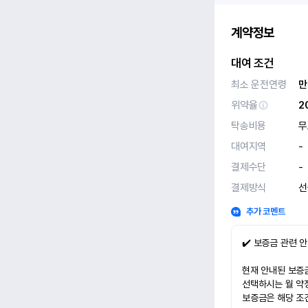
계약정보
대여 조건
최소 운전연령
만
위약율
2
탁송비용
무
대여지역
-
결제수단
-
결제방식
선
추가 코멘트
✔️ 보증금 관련 
현재 안내된 보증금
선택하시는 월 약
보증금은 해당 조