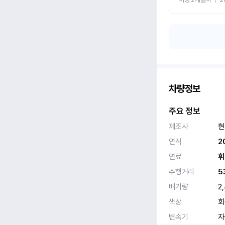
차량정보
주요 정보
제조사
현
연식
2
연료
휘
주행거리
5
배기량
2
색상
회
변속기
자