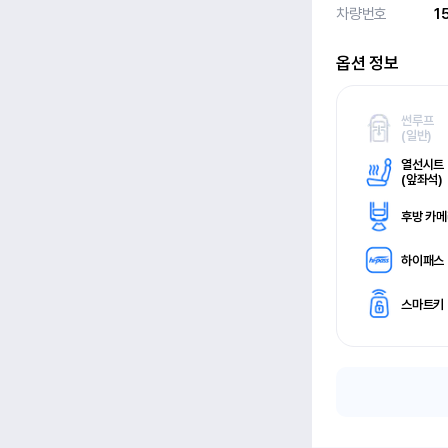
차량번호
1
옵션 정보
썬루프
(
일반)
열선시트
(
앞좌석)
후방 카
하이패스
스마트키