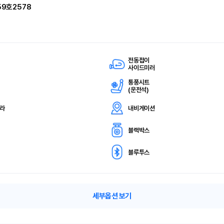
59호2578
전동접이
사이드미러
통풍시트
(
운전석)
메라
내비게이션
블랙박스
블루투스
세부옵션 보기