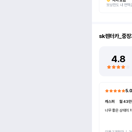
자차 보험
보상한도 내 면책
sk렌터카_중장
4.8
5.
캐스퍼
ㅣ
월 43만
너무 좋은 상태의 차
이용 2개월차
ㅣ
2