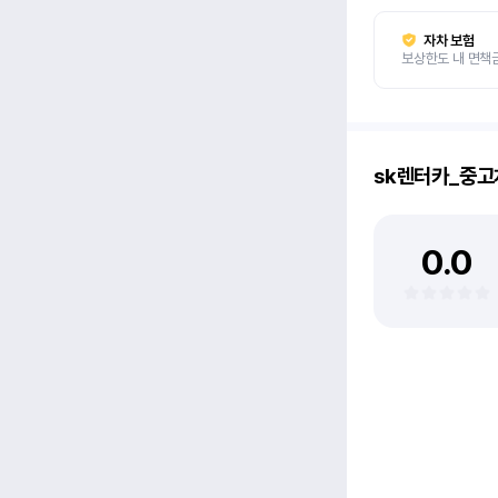
자차 보험
보상한도 내 면책
sk렌터카_중
0.0