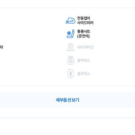
전동접이
사이드미러
통풍시트
(
운전석)
메라
내비게이션
블랙박스
블루투스
세부옵션 보기