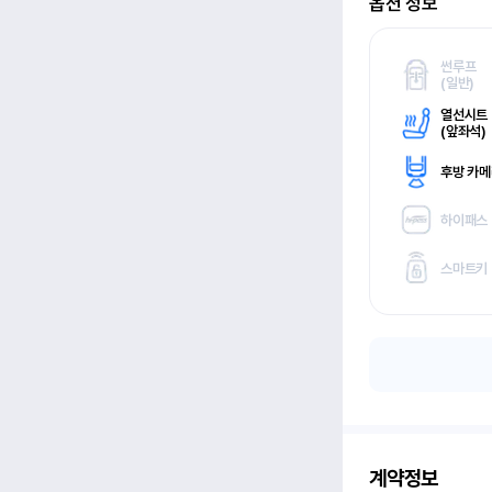
옵션 정보
썬루프
(
일반)
열선시트
(
앞좌석)
후방 카
하이패스
스마트키
계약정보