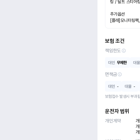
링 / 틸트 스티어
추가옵션

[플래]모니터링팩,
보험 조건
책임한도
대인
무제한
대물
면책금
대인
-
대물
-
보험접수 발생시 부과됩
운전자 범위
개인계약
개
개
개