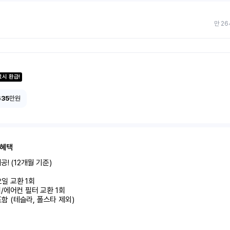
만 26
료시 환급!
635
만원
 혜택
! (12개월 기준)

미포함 (테슬라, 폴스타 제외)