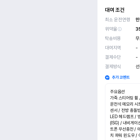
대여 조건
최소 운전연령
만
위약율
3
탁송비용
무
대여지역
-
결제수단
-
결제방식
선
추가 코멘트
주요옵션

가죽 스티어링 휠 /
운전석 메모리 시트 
센서 / 전방 충돌방
LED 헤드램프 /
(ISG) / 내비게
트폰 무선충전 / 
치 파워 윈도우 /