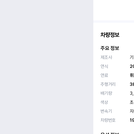
차량정보
주요 정보
제조사
기
연식
2
연료
휘
주행거리
3
배기량
3
색상
초
변속기
자
차량번호
1