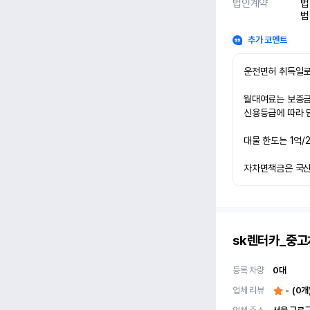
법인계약
법
법
추가 코멘트
운전면허 취득일로
월대여료는 보증금 
신용등급에 따라 담
대물 한도는 1억/
자차면책금은 국산차
sk렌터카_중
등록 차량
0
대
업체 리뷰
-
(
0
개