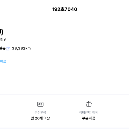
192호7040
)
래티넘
발유
38,382km
대여료
운전연령
정비/관리 혜택
만 26세 이상
부분 제공