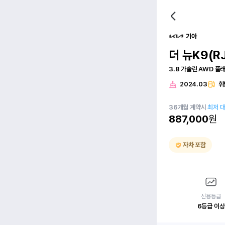
기아
더 뉴K9(RJ
3.8 가솔린 AWD 플
2024.03
휘
36
개월
계약시
최저 
887,000
원
자차 포함
신용등급
6등급 이상