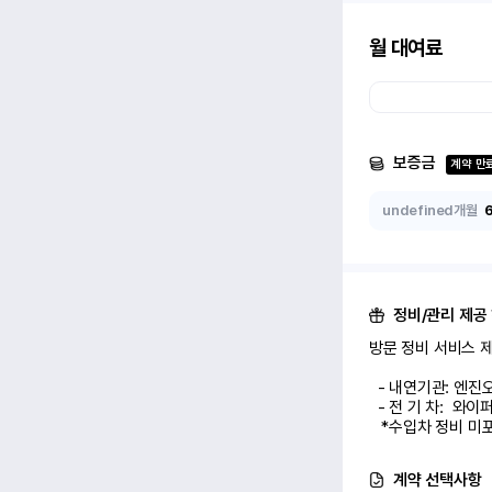
월 대여료
보증금
계약 만
undefined개월
정비/관리 제공
방문 정비 서비스 제공
  - 내연기관: 엔진오일 교환 1회

  - 전 기 차:  와이퍼/에어컨 필터 교환 1회

   *수입차 정비 
계약 선택사항