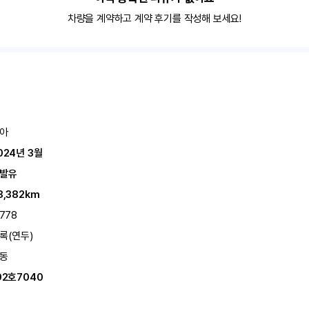
차량을 계약하고 계약 후기를 작성해 보세요!
아
024년 3월
발유
8,382km
,778
록(연두)
동
92호7040