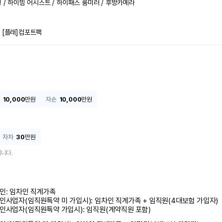
링 / 하이빔 어시스트 / 하이패스 룸미러 / 후방카메라

 [플래]컴포트팩
10,000
만원
자손
10,000
만원
자차
30
만원
니다.
인: 임차인 직계가족 

인사업자(임직원특약 미 가입시): 임차인 직계가족 + 임직원(4대보험 가입자)

인사업자(임직원특약 가입시): 임직원(계약직원 포함)