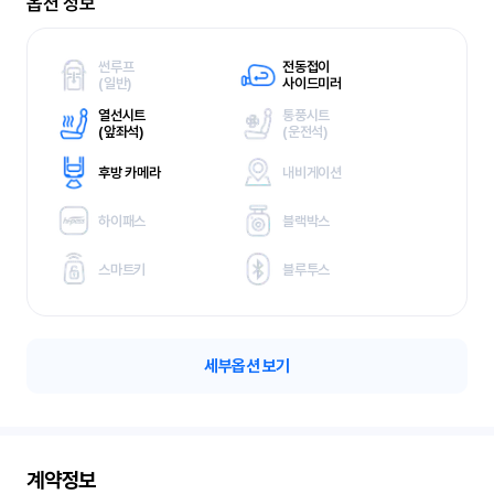
옵션 정보
썬루프
전동접이
(
일반)
사이드미러
열선시트
통풍시트
(
앞좌석)
(
운전석)
후방 카메라
내비게이션
하이패스
블랙박스
스마트키
블루투스
세부옵션 보기
계약정보