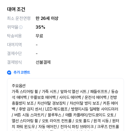
대여 조건
최소 운전연령
만 26세 이상
위약율
35%
탁송비용
무료
대여지역
-
결제수단
-
결제방식
선불결제
추가 코멘트
주요옵션

가죽 스티어링 휠 / 가죽 시트 / 앞좌석 열선 시트 / 패들쉬프트 / 동승
석 에어백 / 무릎보호 에어백 / 사이드 에어백 / 운전석 에어백 / 전방 
충돌방지 보조 / 차선이탈 경보장치 / 차선이탈 방지 보조 / 커튼 에어
백 / 후방 감지 센서 / LED 헤드램프 / 방향지시등 일체형 사이드미러 
/ 버튼 시동 스마트키 / 블루투스 / 애플 카플레이/안드로이드 오토 / 
열선 스티어링 휠 / 오토 라이트 컨트롤 / 오토 홀드 / 원격 시동 / 원터
치 파워 윈도우 / 자동 에어컨 / 전자식 파킹 브레이크 / 크루즈 컨트롤 