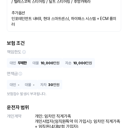
/ 텔레스코픽 스티어링 / 틸트 스티어링 / 후방카메라

추가옵션

인포테인먼트 내비Ⅱ, 현대 스마트센스Ⅰ, 하이패스 시스템 + ECM 룸미
러
보험 조건
책임한도
대인
무제한
대물
10,000
만원
자손
10,000
만원
면책금
대인
-
대물
-
자차
30
만원
보험접수 발생시 부과됩니다.
운전자 범위
개인계약
개인: 임차인 직계가족 

개인사업자(임직원특약 미 가입시): 임차인 직계가족 
+ 임직원(4대보험 가입자)
