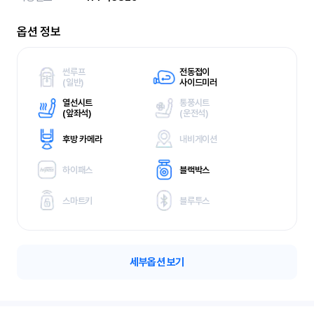
옵션 정보
썬루프
전동접이
(
일반)
사이드미러
열선시트
통풍시트
(
앞좌석)
(
운전석)
후방 카메라
내비게이션
하이패스
블랙박스
스마트키
블루투스
세부옵션 보기