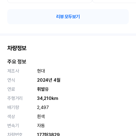
리뷰 모두보기
차량정보
주요 정보
제조사
현대
연식
2024년 4월
연료
휘발유
주행거리
34,210km
배기량
2,497
색상
흰색
변속기
자동
차량번호
177하3829