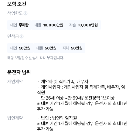
보험 조건
책임한도
대인
무제한
대물
10,000
만원
자손
10,000
만원
면책금
대인
50
만원
대물
50
만원
자차
50
만원
해당 보험접수 발생시 각각 부과됩니다.
운전자 범위
개인계약
ㆍ계약자 및 직계가족, 배우자

ㆍ개인사업자 : 개인사업자 및 직계가족, 배우자, 임
직원

ㆍ만 26세 이상 ~만 69세/ 운전경력 1년이상

※ 대여 기간 1개월에 해당될 경우 운전자 외 최대 1인 
추가 가능
법인계약
ㆍ법인 : 법인의 임직원

※ 대여 기간 1개월에 해당될 경우 운전자 외 최대 1인 
추가 가능