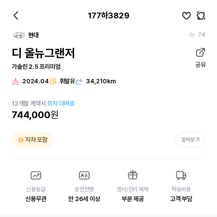
177하3829
74
현대
디 올뉴그랜저
공유
가솔린 2.5 프리미엄
2024.04
휘발유
34,210km
12
개월
계약시
최저 대여료
744,000
원
자차 포함
알아보기
신용등급
운전연령
정비/관리 혜택
탁송비용
신용무관
만 26세 이상
부분 제공
고객 부담