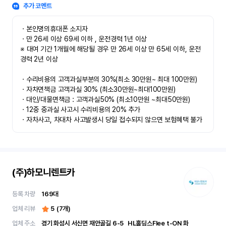
추가 코멘트
ㆍ본인명의휴대폰 소지자 

ㆍ만 26세 이상 69세 이하 , 운전경력 1년 이상

※ 대여 기간 1개월에 해당될 경우 만 26세 이상 만 65세 이하, 운전
경력 2년 이상

ㆍ수리비용의 고객과실부분의 30%(최소 30만원~ 최대 100만원)

ㆍ자차면책금 고객과실 30% (최소30만원~최대100만원) 

ㆍ대인/대물면책금 : 고객과실50% (최소10만원 ~최대50만원)

ㆍ12중 중과실 사고시 수리비용의 20% 추가

ㆍ자차사고, 차대차 사고발생시 당일 접수되지 않으면 보험혜택 불가
(주)하모니렌트카
등록 차량
169
대
업체 리뷰
5
(
7
개)
업체 주소
경기 화성시 서신면 재안골길 6-5	 HL홀딩스Flee t-ON 화