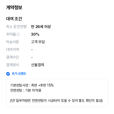
계약정보
대여 조건
최소 운전연령
만 26세 이상
위약율
30%
탁송비용
고객 부담
대여지역
-
결제수단
-
결제방식
선불결제
추가 코멘트
기본썬팅사양 : 측면 +후면 15%
전면썬팅 : 기본 미적용 
(단! 일부차량은 전면썬팅이 시공되어 있을 수 있어 별도 확인이 필요)