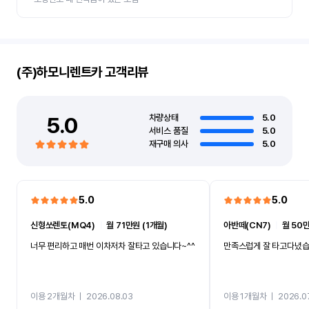
(주)하모니렌트카
고객리뷰
5.0
차량상태
5.0
서비스 품질
5.0
재구매 의사
5.0
5.0
5.0
신형쏘렌토(MQ4)
ㅣ
월 71만원 (1개월)
아반떼(CN7)
ㅣ
월 50만
너무 편리하고 매번 이차저차 잘타고 있습니다~^^
만족스럽게 잘 타고다녔
이용 2개월차
ㅣ
2026.08.03
이용 1개월차
ㅣ
2026.0