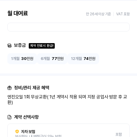
월 대여료
만 26세 이상 기준
VAT 포함
보증금
계약 만료시 환급!
1개월
30
만원
6개월
77
만원
12개월
74
만원
정비/관리 제공 혜택
엔진오일 1회 무상교환( 1년 계약시 적용 되며 지정 공업사 방문 후 교
환)
계약 선택사항
자차 보험
포함
보상한도 내 면책금이 있는 보험