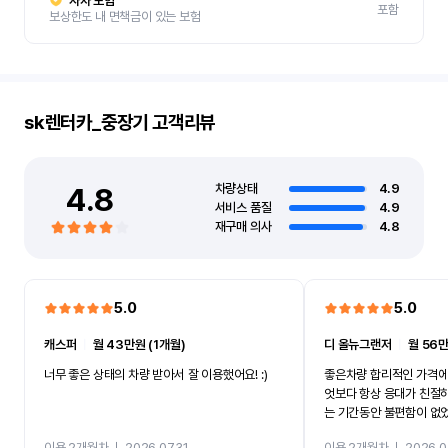
자차 보험
포함
보상한도 내 면책금이 있는 보험
sk렌터카_중장기
고객리뷰
4.8
차량상태
4.9
서비스 품질
4.9
재구매 의사
4.8
5.0
5.0
캐스퍼
ㅣ
월 43만원 (1개월)
디 올뉴그랜저
ㅣ
월 56만
너무 좋은 상태의 차량 받아서 잘 이용했어요! :)
좋은차량 합리적인 가격에
엇보다 항상 응대가 친절
는 기간동안 불편함이 없
까지 진행할만큼 여러가지
이용 2개월차
ㅣ
2026.07.31
이용 2개월차
ㅣ
2026.0