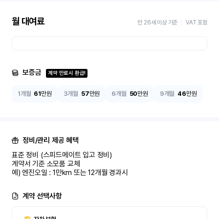
월 대여료
만 26세 이상 기준
VAT 포함
보증금
계약 만료시 환급!
1개월
61
만원
3개월
57
만원
6개월
50
만원
9개월
46
만원
정비/관리 제공 혜택
표준 정비 (스피드메이트 입고 정비)

계약서 기준 소모품 교체

예) 엔진오일 : 1만km 또는 12개월 경과시
계약 선택사항