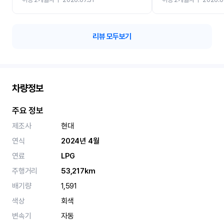
카 렌트 고민없이 강추합니
리뷰 모두보기
차량정보
주요 정보
제조사
현대
연식
2024년 4월
연료
LPG
주행거리
53,217km
배기량
1,591
색상
회색
변속기
자동