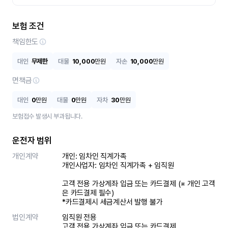
보험 조건
책임한도
대인
무제한
대물
10,000
만원
자손
10,000
만원
면책금
대인
0
만원
대물
0
만원
자차
30
만원
보험접수 발생시 부과됩니다.
운전자 범위
개인계약
개인: 임차인 직계가족 

개인사업자: 임차인 직계가족 + 임직원

고객 전용 가상계좌 입금 또는 카드결제 (※ 개인 고객
은 카드결제 필수)

*카드결제시 세금계산서 발행 불가
법인계약
임직원 전용

고객 전용 가상계좌 입금 또는 카드결제
