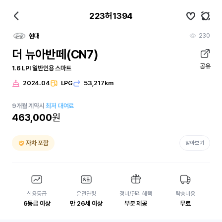
223허1394
230
현대
더 뉴아반떼(CN7)
공유
1.6 LPI 일반인용 스마트
2024.04
LPG
53,217km
9
개월
계약시
최저 대여료
463,000
원
자차 포함
알아보기
신용등급
운전연령
정비/관리 혜택
탁송비용
6등급 이상
만 26세 이상
부분 제공
무료