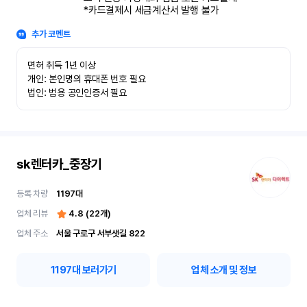
*카드결제시 세금계산서 발행 불가
추가 코멘트
면허 취득 1년 이상

개인: 본인명의 휴대폰 번호 필요

법인: 범용 공인인증서 필요
sk렌터카_중장기
등록 차량
1197
대
업체 리뷰
4.8
(
22
개)
업체 주소
서울 구로구 서부샛길 822
1197
대 보러가기
업체 소개 및 정보