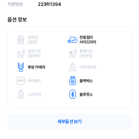
차량번호
223허1394
옵션 정보
썬루프
전동접이
(
일반)
사이드미러
열선시트
통풍시트
(
앞좌석)
(
운전석)
후방 카메라
내비게이션
하이패스
블랙박스
스마트키
블루투스
세부옵션 보기