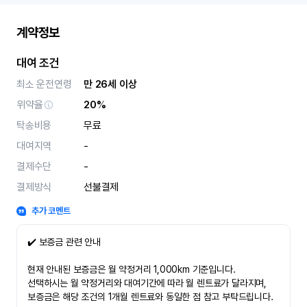
계약정보
대여 조건
최소 운전연령
만 26세 이상
위약율
20%
탁송비용
무료
대여지역
-
결제수단
-
결제방식
선불결제
추가 코멘트
✔️ 보증금 관련 안내
현재 안내된 보증금은 월 약정거리 1,000km 기준입니다.
선택하시는 월 약정거리와 대여기간에 따라 월 렌트료가 달라지며,
보증금은 해당 조건의 1개월 렌트료와 동일한 점 참고 부탁드립니다.