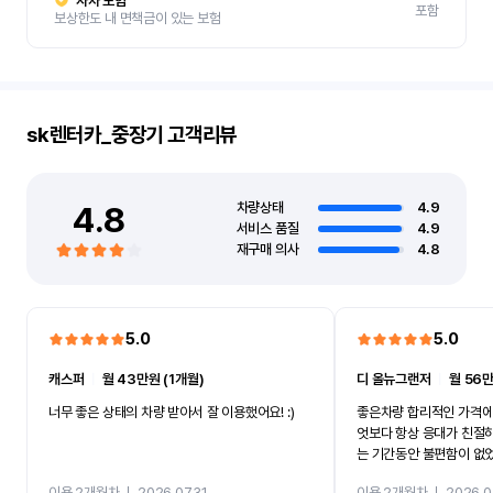
자차 보험
포함
보상한도 내 면책금이 있는 보험
sk렌터카_중장기
고객리뷰
4.8
차량상태
4.9
서비스 품질
4.9
재구매 의사
4.8
5.0
5.0
캐스퍼
ㅣ
월 43만원 (1개월)
디 올뉴그랜저
ㅣ
월 56만
너무 좋은 상태의 차량 받아서 잘 이용했어요! :)
좋은차량 합리적인 가격에
엇보다 항상 응대가 친절
는 기간동안 불편함이 없
까지 진행할만큼 여러가지
이용 2개월차
ㅣ
2026.07.31
이용 2개월차
ㅣ
2026.0