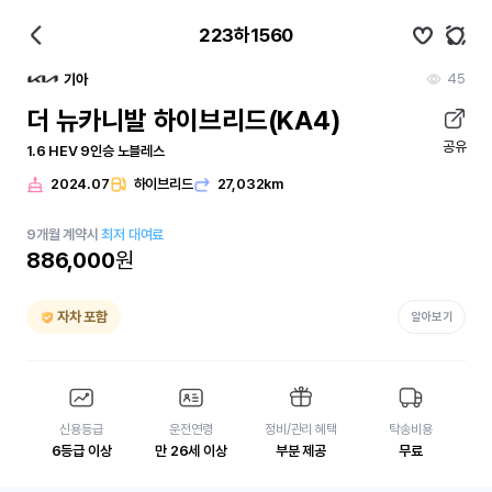
223하1560
45
기아
더 뉴카니발 하이브리드(KA4)
공유
1.6 HEV 9인승 노블레스
2024.07
하이브리드
27,032km
9
개월
계약시
최저 대여료
886,000
원
자차 포함
알아보기
신용등급
운전연령
정비/관리 혜택
탁송비용
6등급 이상
만 26세 이상
부분 제공
무료