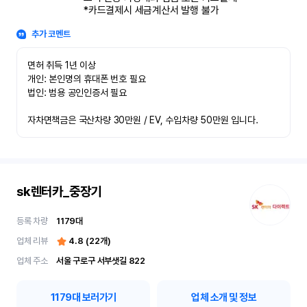
*카드결제시 세금계산서 발행 불가
추가 코멘트
면허 취득 1년 이상

개인: 본인명의 휴대폰 번호 필요

법인: 범용 공인인증서 필요

자차면책금은 국산차량 30만원 / EV, 수입차량 50만원 입니다.
sk렌터카_중장기
등록 차량
1179
대
업체 리뷰
4.8
(
22
개)
업체 주소
서울 구로구 서부샛길 822
1179
대 보러가기
업체 소개 및 정보