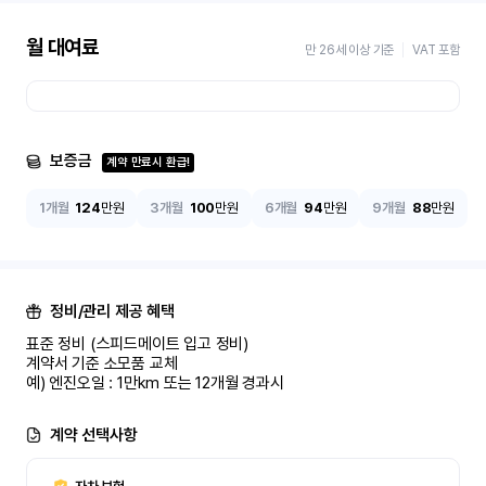
월 대여료
만 26세 이상 기준
VAT 포함
보증금
계약 만료시 환급!
1개월
124
만원
3개월
100
만원
6개월
94
만원
9개월
88
만원
정비/관리 제공 혜택
표준 정비 (스피드메이트 입고 정비)

계약서 기준 소모품 교체

예) 엔진오일 : 1만km 또는 12개월 경과시
계약 선택사항