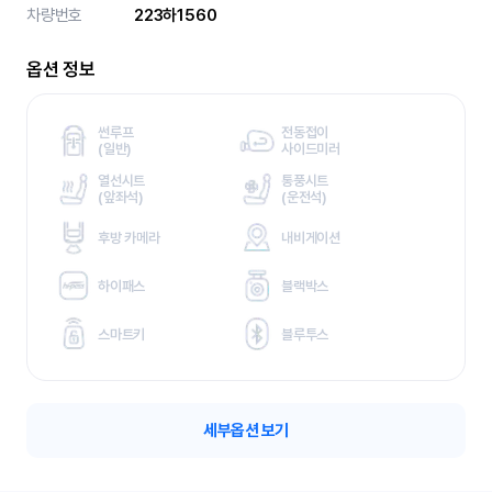
차량번호
223하1560
옵션 정보
썬루프
전동접이
(
일반)
사이드미러
열선시트
통풍시트
(
앞좌석)
(
운전석)
후방 카메라
내비게이션
하이패스
블랙박스
스마트키
블루투스
세부옵션 보기