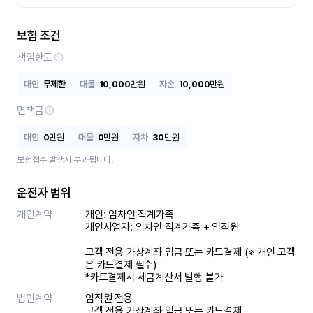
보험 조건
책임한도
대인
무제한
대물
10,000
만원
자손
10,000
만원
면책금
대인
0
만원
대물
0
만원
자차
30
만원
보험접수 발생시 부과됩니다.
운전자 범위
개인계약
개인: 임차인 직계가족 

개인사업자: 임차인 직계가족 + 임직원

고객 전용 가상계좌 입금 또는 카드결제 (※ 개인 고객
은 카드결제 필수)

*카드결제시 세금계산서 발행 불가
법인계약
임직원 전용

고객 전용 가상계좌 입금 또는 카드결제
