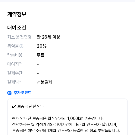
계약정보
대여 조건
최소 운전연령
만 26세 이상
위약율
20%
탁송비용
무료
대여지역
-
결제수단
-
결제방식
선불결제
추가 코멘트
✔️ 보증금 관련 안내
현재 안내된 보증금은 월 약정거리 1,000km 기준입니다.
선택하시는 월 약정거리와 대여기간에 따라 월 렌트료가 달라지며,
보증금은 해당 조건의 1개월 렌트료와 동일한 점 참고 부탁드립니다.