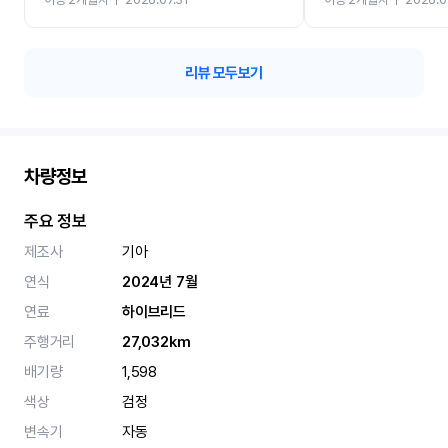
카 렌트 고민없이 강추합니
리뷰 모두보기
차량정보
주요 정보
제조사
기아
연식
2024년 7월
연료
하이브리드
주행거리
27,032km
배기량
1,598
색상
검정
변속기
자동