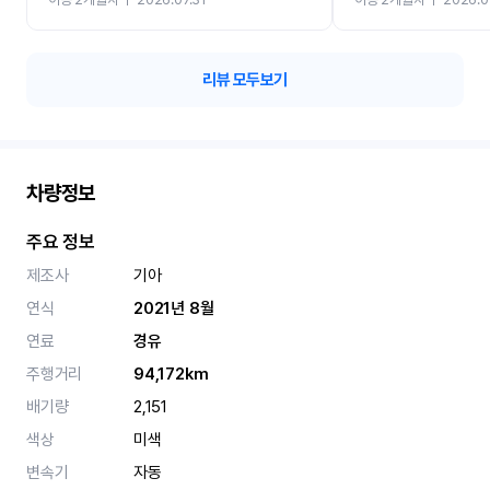
카 렌트 고민없이 강추합니
리뷰 모두보기
차량정보
주요 정보
제조사
기아
연식
2021년 8월
연료
경유
주행거리
94,172km
배기량
2,151
색상
미색
변속기
자동