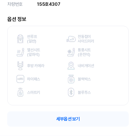
차량번호
155호4307
옵션 정보
썬루프
전동접이
(
일반)
사이드미러
열선시트
통풍시트
(
앞좌석)
(
운전석)
후방 카메라
내비게이션
하이패스
블랙박스
스마트키
블루투스
세부옵션 보기