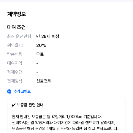
계약정보
대여 조건
최소 운전연령
만 26세 이상
위약율
20%
탁송비용
무료
대여지역
-
결제수단
-
결제방식
선불결제
추가 코멘트
✔️ 보증금 관련 안내
현재 안내된 보증금은 월 약정거리 1,000km 기준입니다.
선택하시는 월 약정거리와 대여기간에 따라 월 렌트료가 달라지며,
보증금은 해당 조건의 1개월 렌트료와 동일한 점 참고 부탁드립니다.