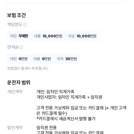
보험 조건
책임한도
대인
무제한
대물
10,000
만원
자손
10,000
만원
면책금
대인
0
만원
대물
0
만원
자차
30
만원
보험접수 발생시 부과됩니다.
운전자 범위
개인계약
개인: 임차인 직계가족 

개인사업자: 임차인 직계가족 + 임직원

고객 전용 가상계좌 입금 또는 카드결제 (※ 개인 고객
은 카드결제 필수)

*카드결제시 세금계산서 발행 불가
법인계약
임직원 전용

고객 전용 가상계좌 입금 또는 카드결제
