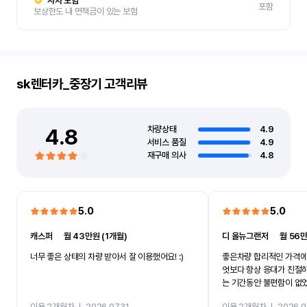
자차 보험
포함
보상한도 내 면책금이 있는 보험
sk렌터카_중장기
고객리뷰
4.8
차량상태
4.9
서비스 품질
4.9
재구매 의사
4.8
5.0
5.0
캐스퍼
ㅣ
월 43만원 (1개월)
디 올뉴그랜저
ㅣ
월 56만
너무 좋은 상태의 차량 받아서 잘 이용했어요! :)
좋은차량 합리적인 가격에
엇보다 항상 응대가 친절
는 기간동안 불편함이 없
까지 진행할만큼 여러가지
이용 2개월차
ㅣ
2026.07.31
이용 2개월차
ㅣ
2026.0