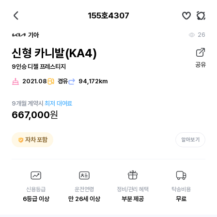
155호4307
26
기아
신형 카니발(KA4)
공유
9인승 디젤 프레스티지
2021.08
경유
94,172km
9
개월
계약시
최저 대여료
667,000
원
자차 포함
알아보기
신용등급
운전연령
정비/관리 혜택
탁송비용
6등급 이상
만 26세 이상
부분 제공
무료