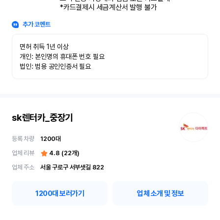
*카드결제시 세금계산서 발행 불가
추가 코멘트
면허 취득 1년 이상

개인: 본인명의 휴대폰 번호 필요

법인: 범용 공인인증서 필요
sk렌터카_중장기
등록 차량
1200
대
업체 리뷰
4.8
(
22
개)
업체 주소
서울 구로구 서부샛길 822
1200
대 보러가기
업체 소개 및 정보