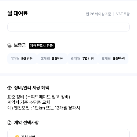
월 대여료
만 26세 이상 기준
VAT 포함
보증금
계약 만료시 환급!
1개월
98
만원
3개월
86
만원
6개월
70
만원
9개월
66
만원
정비/관리 제공 혜택
표준 정비 (스피드메이트 입고 정비)

계약서 기준 소모품 교체

예) 엔진오일 : 1만km 또는 12개월 경과시
계약 선택사항