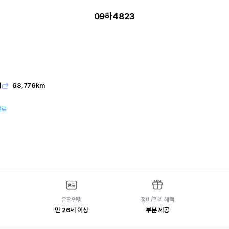
09하4823
기
68,776km
여료
운전연령
정비/관리 혜택
만 26세 이상
부분 제공