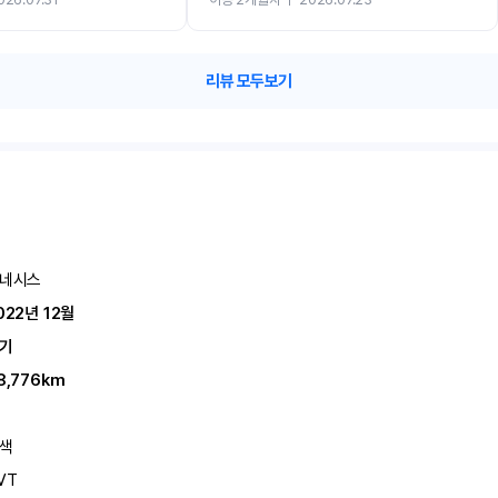
카 렌트 고민없이 강추합니다!!
리뷰 모두보기
네시스
022년 12월
기
8,776km
색
VT