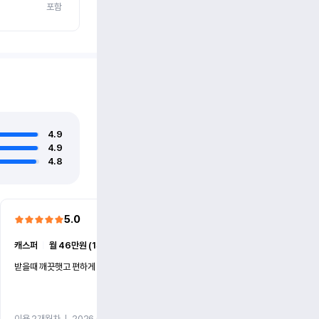
포함
4.9
4.9
4.8
5.0
5.0
캐스퍼
ㅣ
월 46만원 (1개월)
EV6
ㅣ
월 74만원 (1개월)
받을때 깨끗햇고 편하게 잘이용했습니다!
전기차 처음 타봤는데 편하게 
니다
이용 2개월차
ㅣ
2026.07.08
이용 2개월차
ㅣ
2026.06.10