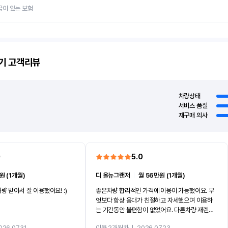
금이 있는 보험
기
고객리뷰
차량상태
서비스 품질
재구매 의사
0
5.0
원 (1개월)
디 올뉴그랜저
ㅣ
월 56만원 (1개월)
량 받아서 잘 이용했어요! :)
좋은차량 합리적인 가격에 이용이 가능했어요. 무
엇보다 항상 응대가 친절하고 자세했으며 이용하
는 기간동안 불편함이 없었어요. 다른차량 재렌트
까지 진행할만큼 여러가지로 만족스럽습니다. 반
026.07.31
이용 2개월차
ㅣ
2026.07.23