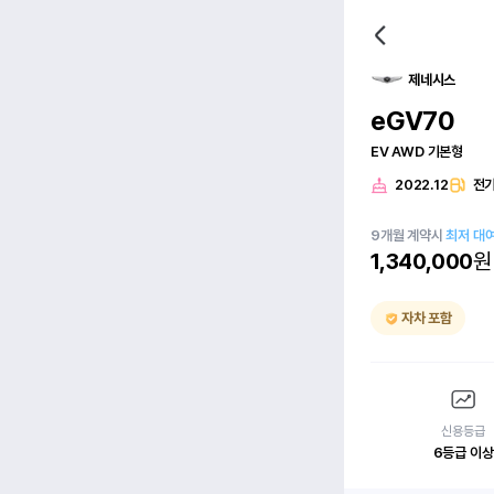
제네시스
eGV70
EV AWD 기본형
2022.12
전
9
개월
계약시
최저 대
1,340,000
원
자차 포함
신용등급
6등급 이상