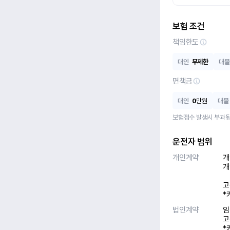
보험 조건
책임한도
대인
무제한
대물
면책금
대인
0
만원
대물
보험접수 발생시 부과됩
운전자 범위
개인계약
개
개
고
*
법인계약
임
고
*