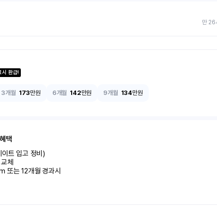
만 26
료시 환급!
3개월
173
만원
6개월
142
만원
9개월
134
만원
 혜택
이트 입고 정비)

교체

km 또는 12개월 경과시