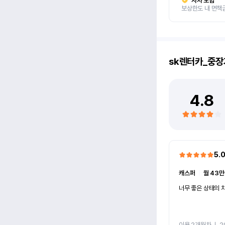
자차 보험
보상한도 내 면책
sk렌터카_중장
4.8
5.
캐스퍼
ㅣ
월 43만
너무 좋은 상태의 차
이용 2개월차
ㅣ
2