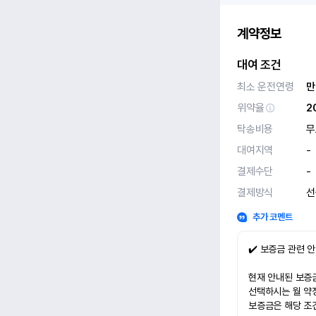
계약정보
대여 조건
최소 운전연령
만
위약율
2
탁송비용
무
대여지역
-
결제수단
-
결제방식
선
추가 코멘트
✔️ 보증금 관련 
현재 안내된 보증금
선택하시는 월 약
보증금은 해당 조