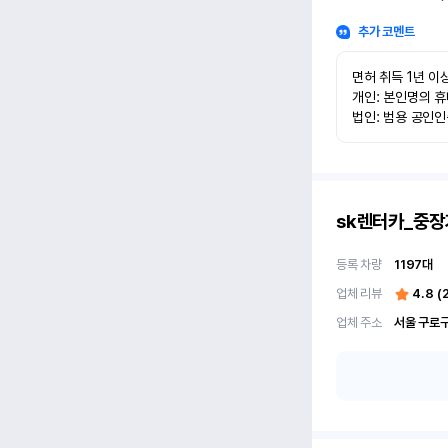
추가 코멘트
면허 취득 1년 이상
개인: 본인명의 휴
법인: 범용 공인
sk렌터카_중장
등록 차량
1197
대
업체 리뷰
4.8
(
업체 주소
서울 구로구