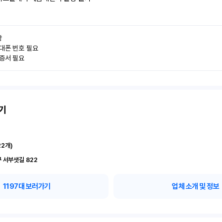


대폰 번호 필요

인증서 필요
기
22
개)
 서부샛길 822
1197
대 보러가기
업체 소개 및 정보