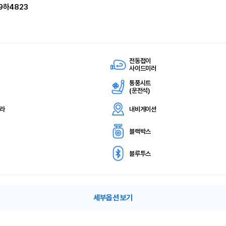
9하4823
전동접이
사이드미러
통풍시트
(
운전석)
메라
내비게이션
블랙박스
블루투스
세부옵션 보기