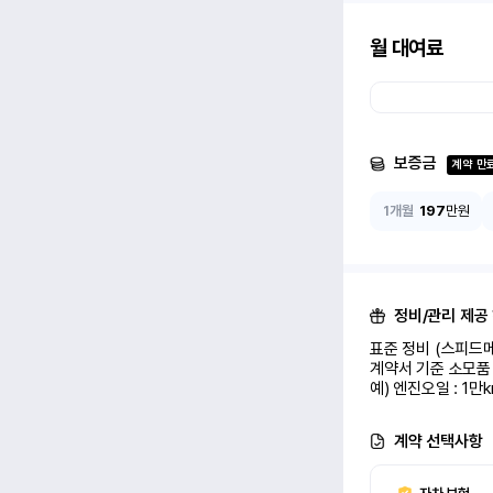
월 대여료
보증금
계약 만
1개월
197
만원
정비/관리 제공
표준 정비 (스피드메
계약서 기준 소모품 
예) 엔진오일 : 1만
계약 선택사항