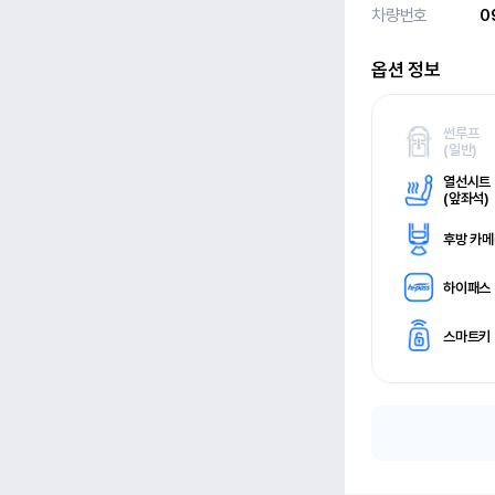
차량번호
0
옵션 정보
썬루프
(
일반)
열선시트
(
앞좌석)
후방 카
하이패스
스마트키