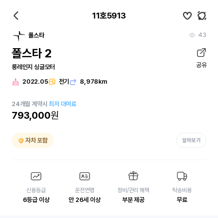
11호5913
43
폴스타
폴스타 2
공유
롱레인지 싱글모터
2022.05
전기
8,978km
24
개월
계약시
최저 대여료
793,000
원
자차 포함
알아보기
신용등급
운전연령
정비/관리 혜택
탁송비용
6등급 이상
만 26세 이상
부분 제공
무료