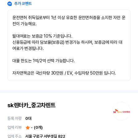
추가 코멘트
운전면허 취득일로부터 1년 이상 유효한 운전면허증을 소지한 자만 운
전이 가능해요.

월대여료는 보증금 10% 기준입니다.

신용등급에 따라 담보율(보증금) 변경가능 하시며, 보증금에 따라 대
여료가 변경됩니다.

대물 한도는 1억/2억 선택 가능합니다.

자차면책금은 국산차량 30만원 / EV, 수입차량 50만원 입니다.
sk렌터카_중고차렌트
등록 차량
0
대
업체 리뷰
-
(
0
개)
업체 주소
서울 구로구 서부샛길 822