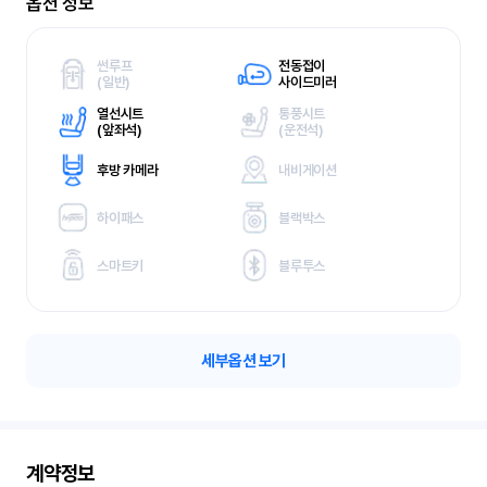
옵션 정보
썬루프
전동접이
(
일반)
사이드미러
열선시트
통풍시트
(
앞좌석)
(
운전석)
후방 카메라
내비게이션
하이패스
블랙박스
스마트키
블루투스
세부옵션 보기
계약정보