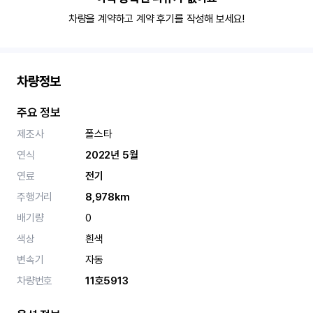
차량을 계약하고 계약 후기를 작성해 보세요!
차량정보
주요 정보
제조사
폴스타
연식
2022년 5월
연료
전기
주행거리
8,978km
배기량
0
색상
흰색
변속기
자동
차량번호
11호5913