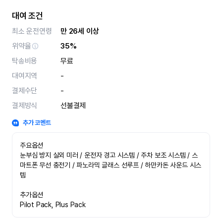
대여 조건
최소 운전연령
만 26세 이상
위약율
35%
탁송비용
무료
대여지역
-
결제수단
-
결제방식
선불결제
추가 코멘트
주요옵션

눈부심 방지 실외 미러 / 운전자 경고 시스템 / 주차 보조 시스템 / 스
마트폰 무선 충전기 / 파노라믹 글래스 선루프 / 하만카돈 사운드 시스
템

추가옵션

Pilot Pack, Plus Pack