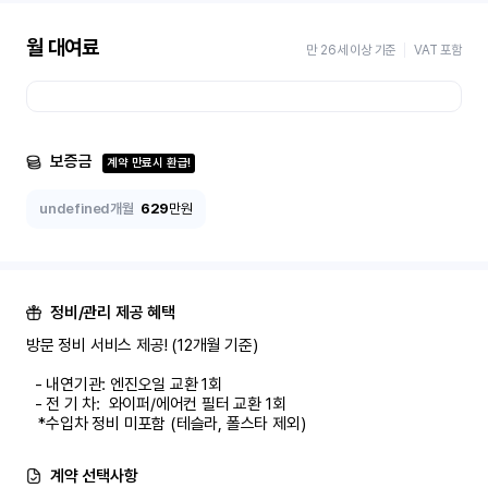
월 대여료
만 26세 이상 기준
VAT 포함
보증금
계약 만료시 환급!
undefined개월
629
만원
정비/관리 제공 혜택
방문 정비 서비스 제공! (12개월 기준)

  - 내연기관: 엔진오일 교환 1회

  - 전 기 차:  와이퍼/에어컨 필터 교환 1회

   *수입차 정비 미포함 (테슬라, 폴스타 제외)
계약 선택사항