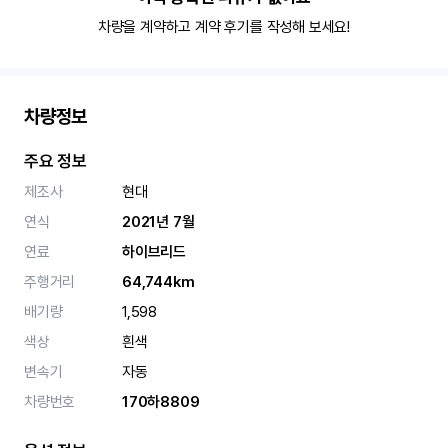
차량을 계약하고 계약 후기를 작성해 보세요!
차량정보
주요 정보
제조사
현대
연식
2021년 7월
연료
하이브리드
주행거리
64,744km
배기량
1,598
색상
흰색
변속기
자동
차량번호
170하8809