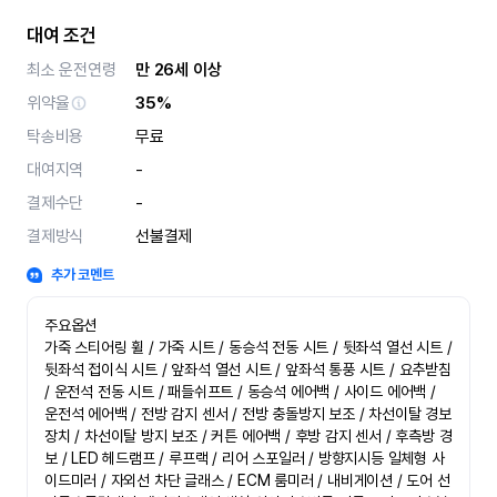
대여 조건
최소 운전연령
만 26세 이상
위약율
35%
탁송비용
무료
대여지역
-
결제수단
-
결제방식
선불결제
추가 코멘트
주요옵션

가죽 스티어링 휠 / 가죽 시트 / 동승석 전동 시트 / 뒷좌석 열선 시트 / 
뒷좌석 접이식 시트 / 앞좌석 열선 시트 / 앞좌석 통풍 시트 / 요추받침 
/ 운전석 전동 시트 / 패들쉬프트 / 동승석 에어백 / 사이드 에어백 / 
운전석 에어백 / 전방 감지 센서 / 전방 충돌방지 보조 / 차선이탈 경보
장치 / 차선이탈 방지 보조 / 커튼 에어백 / 후방 감지 센서 / 후측방 경
보 / LED 헤드램프 / 루프랙 / 리어 스포일러 / 방향지시등 일체형 사
이드미러 / 자외선 차단 글래스 / ECM 룸미러 / 내비게이션 / 도어 선