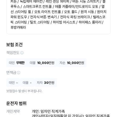
커튼 / 독립제어 에어컨 / 레인 센싱 와이퍼 / 버튼 시동 스마트키 / 블
루투스 / 스마트크루즈 컨트롤 / 애플 카플레이/안드로이드 오토 / 열
선 스티어링 휠 / 오토 라이트 컨트롤 / 오토 홀드 / 원격 시동 / 원터치 
파워 윈도우 / 전자식 버튼 변속기 / 전자식 파킹 브레이크 / 텔레스코
픽 스티어링 / 틸트 스티어링 / 하이빔 어시스트 / 하이패스 룸미러 / 
후방카메라
보험 조건
책임한도
대인
무제한
대물
10,000
만원
자손
10,000
만원
면책금
대인
-
대물
-
자차
30
만원
보험접수 발생시 부과됩니다.
운전자 범위
개인계약
개인: 임차인 직계가족 

개인사업자(임직원특약 미 가입시): 임차인 직계가족 