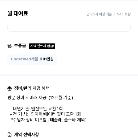
월 대여료
만 26세 이상 기준
VAT 포함
보증금
계약 만료시 환급!
undefined개월
381
만원
정비/관리 제공 혜택
방문 정비 서비스 제공! (12개월 기준)

  - 내연기관: 엔진오일 교환 1회

  - 전 기 차:  와이퍼/에어컨 필터 교환 1회

   *수입차 정비 미포함 (테슬라, 폴스타 제외)
계약 선택사항