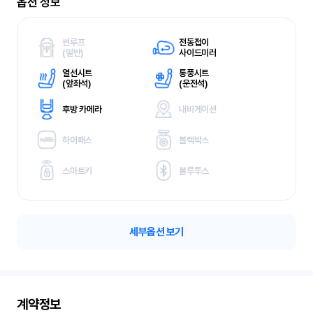
옵션 정보
썬루프
전동접이
(
일반)
사이드미러
열선시트
통풍시트
(
앞좌석)
(
운전석)
후방 카메라
내비게이션
하이패스
블랙박스
스마트키
블루투스
세부옵션 보기
계약정보