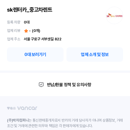
sk렌터카_중고차렌트
등록 차량
0
대
업체 리뷰
-
(
0
개)
업체 주소
서울 구로구 서부샛길 822
0
대 보러가기
업체 소개 및 정보
반납/환불 정책 및 유의사항
(주)박차컴퍼니
는 통신판매중개자로서 반카의 거래 당사자가 아니며 상품정보, 거래
조건 및 거래에 관련한 의무와 책임은 각 판매자에게 있습니다.