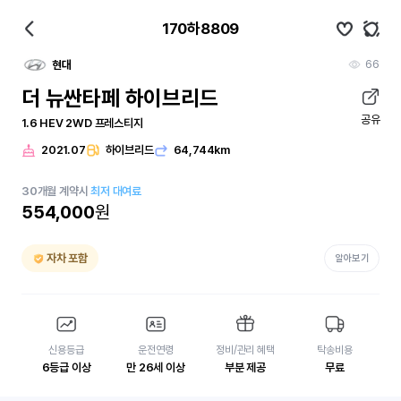
170하8809
66
현대
더 뉴싼타페 하이브리드
공유
1.6 HEV 2WD 프레스티지
2021.07
하이브리드
64,744km
30
개월
계약시
최저 대여료
554,000
원
자차 포함
알아보기
신용등급
운전연령
정비/관리 혜택
탁송비용
6등급 이상
만 26세 이상
부분 제공
무료