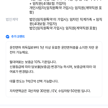
+ 임직원(4대보험 가입자)

개인사업자(임직원특약 가입시): 임직원(계약직원 포
함)
법인계약
법인(임직원특약 미 가입시): 임차인 직계가족 + 임직
원(4대보험 가입자)

법인(임직원특약 가입시): 임직원(계약직원 포함)
추가 코멘트
운전면허 취득일로부터 1년 이상 유효한 운전면허증을 소지한 자만 운
전이 가능해요.

월대여료는 보증금 10% 기준입니다.

신용등급에 따라 담보율(보증금) 변경가능 하시며, 보증금에 따라 대
여료가 변경됩니다.

대물 한도는 1억/2억 선택 가능합니다.

자차면책금은 국산차량 30만원 / EV, 수입차량 50만원 입니다.