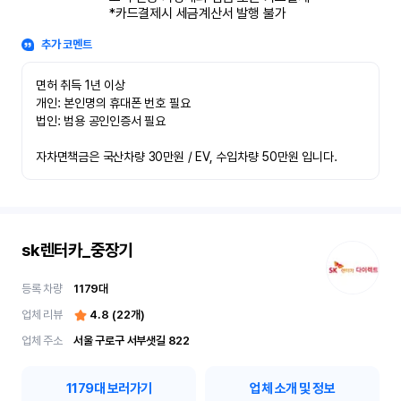
*카드결제시 세금계산서 발행 불가
추가 코멘트
면허 취득 1년 이상

개인: 본인명의 휴대폰 번호 필요

법인: 범용 공인인증서 필요

자차면책금은 국산차량 30만원 / EV, 수입차량 50만원 입니다.
sk렌터카_중장기
등록 차량
1179
대
업체 리뷰
4.8
(
22
개)
업체 주소
서울 구로구 서부샛길 822
1179
대 보러가기
업체 소개 및 정보