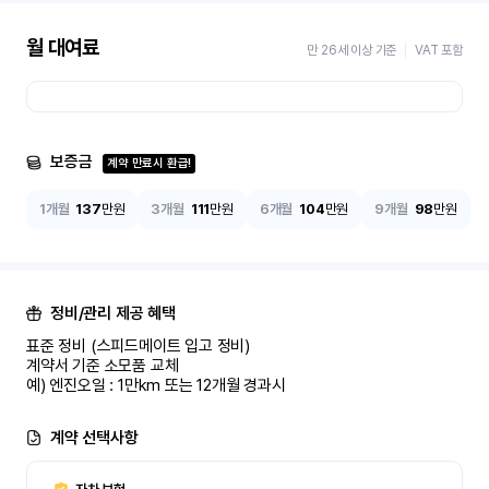
월 대여료
만 26세 이상 기준
VAT 포함
보증금
계약 만료시 환급!
1개월
137
만원
3개월
111
만원
6개월
104
만원
9개월
98
만원
정비/관리 제공 혜택
표준 정비 (스피드메이트 입고 정비)

계약서 기준 소모품 교체

예) 엔진오일 : 1만km 또는 12개월 경과시
계약 선택사항