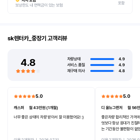
자차 보험
포함
보상한도 내 면책금이 있는 보험
sk렌터카_중장기
고객리뷰
4.8
차량상태
4.9
서비스 품질
4.9
재구매 의사
4.8
5.0
5.0
캐스퍼
ㅣ
월 43만원 (1개월)
디 올뉴그랜저
ㅣ
월 56만
너무 좋은 상태의 차량 받아서 잘 이용했어요! :)
좋은차량 합리적인 가격에
엇보다 항상 응대가 친절
는 기간동안 불편함이 없
까지 진행할만큼 여러가지
이용 2개월차
ㅣ
2026.07.31
이용 2개월차
ㅣ
2026.0