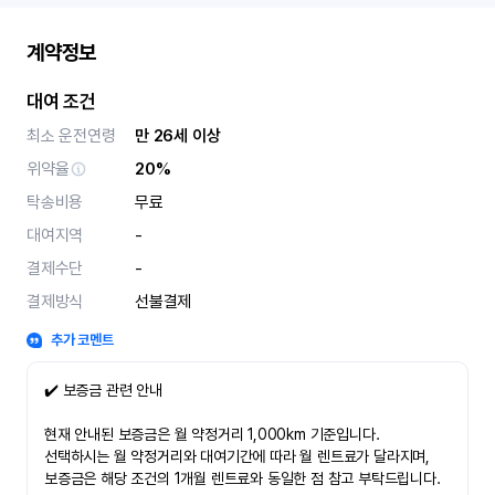
계약정보
대여 조건
최소 운전연령
만 26세 이상
위약율
20%
탁송비용
무료
대여지역
-
결제수단
-
결제방식
선불결제
추가 코멘트
✔️ 보증금 관련 안내
현재 안내된 보증금은 월 약정거리 1,000km 기준입니다.
선택하시는 월 약정거리와 대여기간에 따라 월 렌트료가 달라지며,
보증금은 해당 조건의 1개월 렌트료와 동일한 점 참고 부탁드립니다.