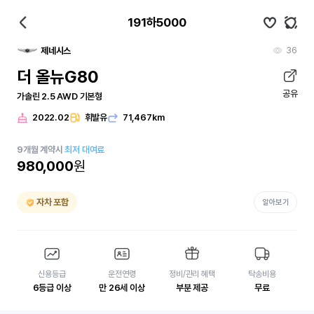
191하5000
36
제네시스
더 올뉴G80
공유
가솔린 2.5 AWD 기본형
2022.02
휘발유
71,467km
9
개월
계약시
최저 대여료
980,000
원
자차 포함
알아보기
신용등급
운전연령
정비/관리 혜택
탁송비용
6등급 이상
만 26세 이상
부분 제공
무료