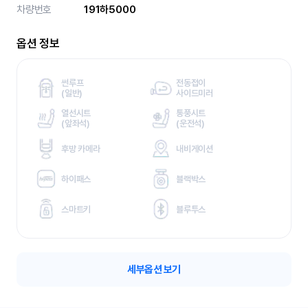
차량번호
191하5000
옵션 정보
썬루프
전동접이
(
일반)
사이드미러
열선시트
통풍시트
(
앞좌석)
(
운전석)
후방 카메라
내비게이션
하이패스
블랙박스
스마트키
블루투스
세부옵션 보기