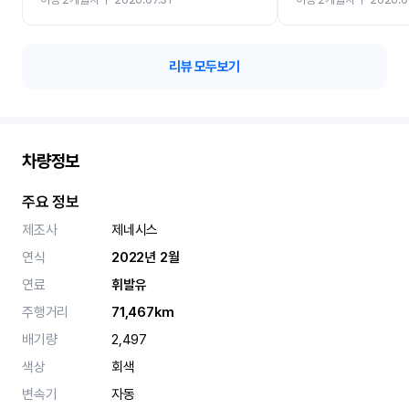
카 렌트 고민없이 강추합니
리뷰 모두보기
차량정보
주요 정보
제조사
제네시스
연식
2022년 2월
연료
휘발유
주행거리
71,467km
배기량
2,497
색상
회색
변속기
자동