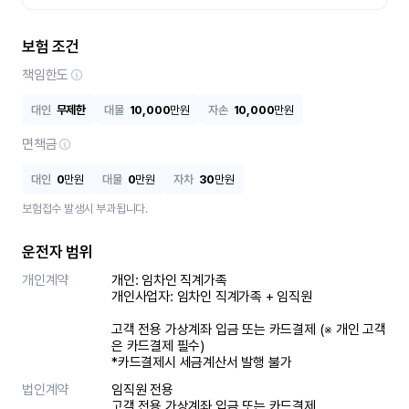
보험 조건
책임한도
대인
무제한
대물
10,000
만원
자손
10,000
만원
면책금
대인
0
만원
대물
0
만원
자차
30
만원
보험접수 발생시 부과됩니다.
운전자 범위
개인계약
개인: 임차인 직계가족 

개인사업자: 임차인 직계가족 + 임직원

고객 전용 가상계좌 입금 또는 카드결제 (※ 개인 고객
은 카드결제 필수)

*카드결제시 세금계산서 발행 불가
법인계약
임직원 전용

고객 전용 가상계좌 입금 또는 카드결제
