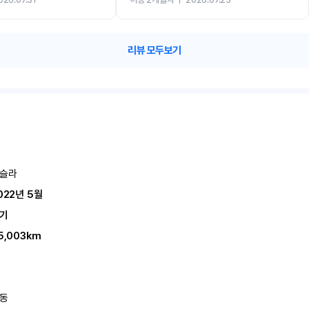
카 렌트 고민없이 강추합니다!!
리뷰 모두보기
슬라
022년 5월
기
5,003km
동