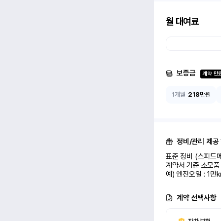
월 대여료
보증금
계약 만
1개월
218
만원
정비/관리 제공
표준 정비 (스피드메
계약서 기준 소모품 
예) 엔진오일 : 1만
계약 선택사항