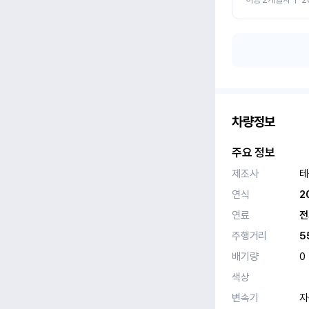
차량정보
주요 정보
제조사
테
연식
2
연료
전
주행거리
5
배기량
0
색상
변속기
자