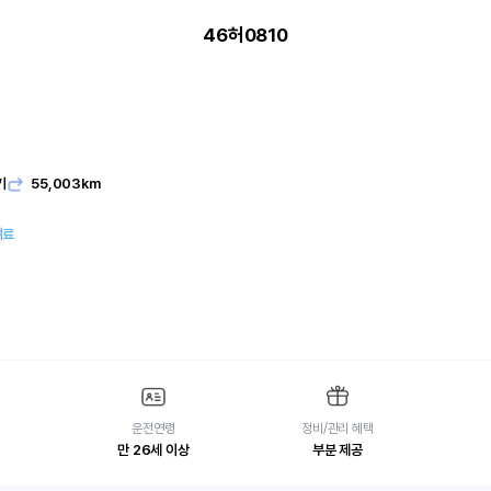
46허0810
기
55,003km
여료
운전연령
정비/관리 혜택
만 26세 이상
부분 제공