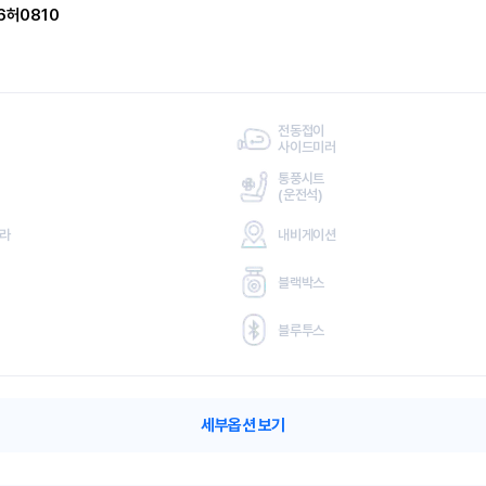
6허0810
전동접이
사이드미러
통풍시트
(
운전석)
메라
내비게이션
블랙박스
블루투스
세부옵션 보기