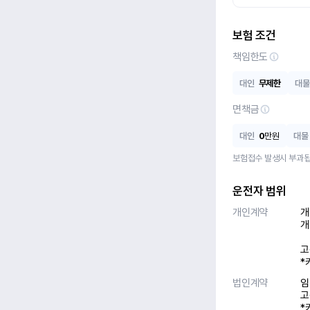
보험 조건
책임한도
대인
무제한
대물
면책금
대인
0
만원
대물
보험접수 발생시 부과됩
운전자 범위
개인계약
개
개
고
*
법인계약
임
고
*