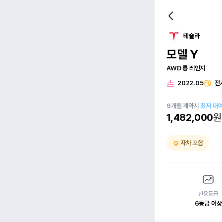
테슬라
모델 Y
AWD 롱 레인지
2022.05
전
9
개월
계약시
최저 대
1,482,000
원
자차 포함
신용등급
6등급 이상