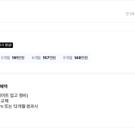
만 26
료시 환급!
3개월
191
만원
6개월
157
만원
9개월
148
만원
 혜택
이트 입고 정비)

교체

km 또는 12개월 경과시