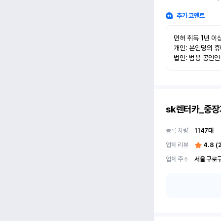
추가 코멘트
면허 취득 1년 이상
개인: 본인명의 휴
법인: 범용 공인
sk렌터카_중장
등록 차량
1147
대
업체 리뷰
4.8
(
업체 주소
서울 구로구