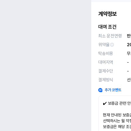
계약정보
대여 조건
최소 운전연령
만
위약율
2
탁송비용
무
대여지역
-
결제수단
-
결제방식
선
추가 코멘트
✔️ 보증금 관련 
현재 안내된 보증금
선택하시는 월 약
보증금은 해당 조