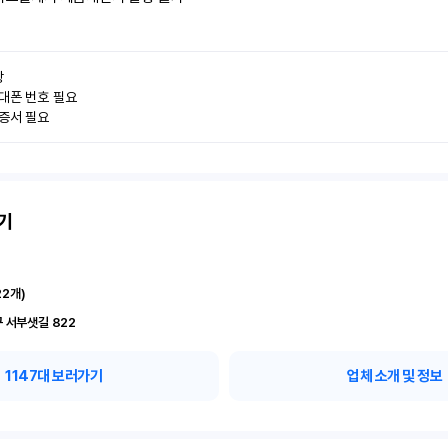


대폰 번호 필요

인증서 필요
기
22
개)
 서부샛길 822
1147
대 보러가기
업체 소개 및 정보