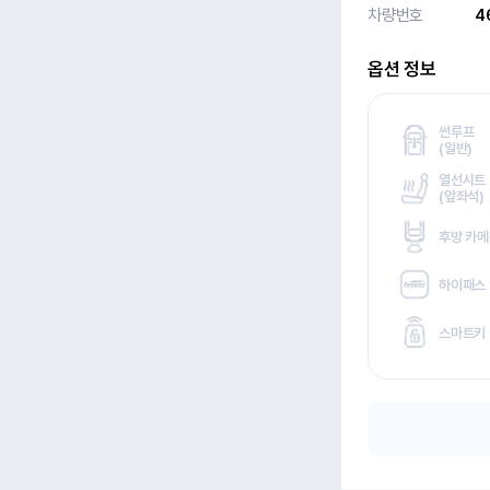
차량번호
4
옵션 정보
썬루프
(
일반)
열선시트
(
앞좌석)
후방 카
하이패스
스마트키