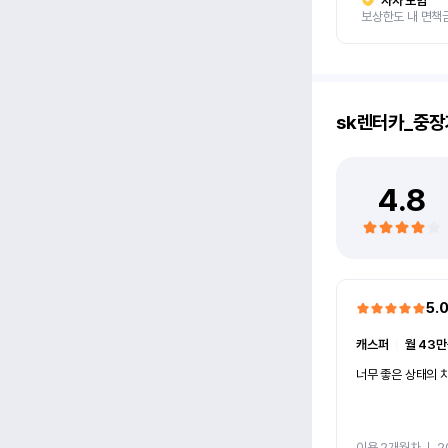
자차 보험
보상한도 내 면책
sk렌터카_중장
4.8
5.
캐스퍼
ㅣ
월 43만
너무 좋은 상태의 차
이용 2개월차
ㅣ
2