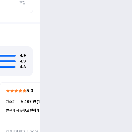
포함
4.9
4.9
4.8
5.0
5.0
캐스퍼
ㅣ
월 46만원 (1개월)
EV6
ㅣ
월 74만원 (1개월)
받을때 깨끗햇고 편하게 잘이용했습니다!
전기차 처음 타봤는데 편하게 
니다
이용 2개월차
ㅣ
2026.07.08
이용 2개월차
ㅣ
2026.06.10