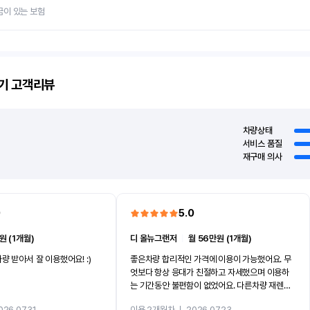
금이 있는 보험
기
고객리뷰
차량상태
서비스 품질
재구매 의사
0
5.0
원 (1개월)
디 올뉴그랜저
ㅣ
월 56만원 (1개월)
량 받아서 잘 이용했어요! :)
좋은차량 합리적인 가격에 이용이 가능했어요. 무
엇보다 항상 응대가 친절하고 자세했으며 이용하
는 기간동안 불편함이 없었어요. 다른차량 재렌트
까지 진행할만큼 여러가지로 만족스럽습니다. 반
026.07.31
이용 2개월차
ㅣ
2026.07.23