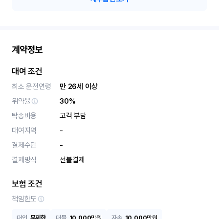
계약정보
대여 조건
최소 운전연령
만 26세 이상
위약율
30%
탁송비용
고객 부담
대여지역
-
결제수단
-
결제방식
선불결제
보험 조건
책임한도
대인
무제한
대물
10,000
만원
자손
10,000
만원