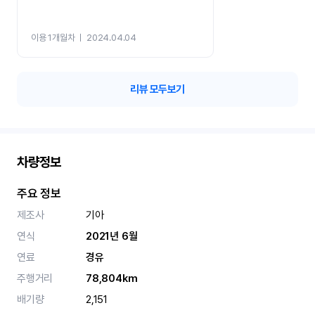
이용 1개월차
ㅣ
2024.04.04
리뷰 모두보기
차량정보
주요 정보
제조사
기아
연식
2021년 6월
연료
경유
주행거리
78,804km
배기량
2,151