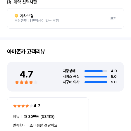
계약 선택사항
자차 보험
포함
보상한도 내 면책금이 있는 보험
아마존카
고객리뷰
4.7
차량상태
4.0
서비스 품질
5.0
재구매 의사
5.0
4.7
베뉴
ㅣ
월 30만원 (33개월)
만족합니다 또 이용할 것 같아요