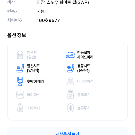
색상
외장  스노우 화이트 펄(SWP)  
변속기
자동
차량번호
160호9577
옵션 정보
썬루프
전동접이
(
일반)
사이드미러
열선시트
통풍시트
(
앞좌석)
(
운전석)
후방 카메라
내비게이션
하이패스
블랙박스
스마트키
블루투스
세부옵션 보기