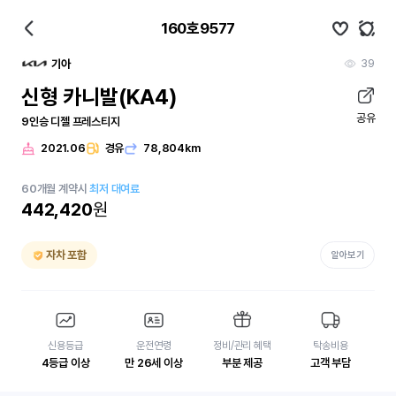
160호9577
39
기아
신형 카니발(KA4)
공유
9인승 디젤 프레스티지
2021.06
경유
78,804km
60
개월
계약시
최저 대여료
442,420
원
자차 포함
알아보기
신용등급
운전연령
정비/관리 혜택
탁송비용
4등급 이상
만 26세 이상
부분 제공
고객 부담