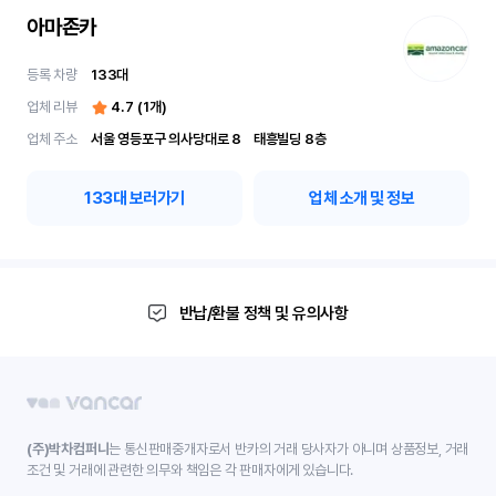
아마존카
등록 차량
133
대
업체 리뷰
4.7
(
1
개)
업체 주소
서울 영등포구 의사당대로 8	 태흥빌딩 8층
133
대 보러가기
업체 소개 및 정보
반납/환불 정책 및 유의사항
(주)박차컴퍼니
는 통신판매중개자로서 반카의 거래 당사자가 아니며 상품정보, 거래
조건 및 거래에 관련한 의무와 책임은 각 판매자에게 있습니다.