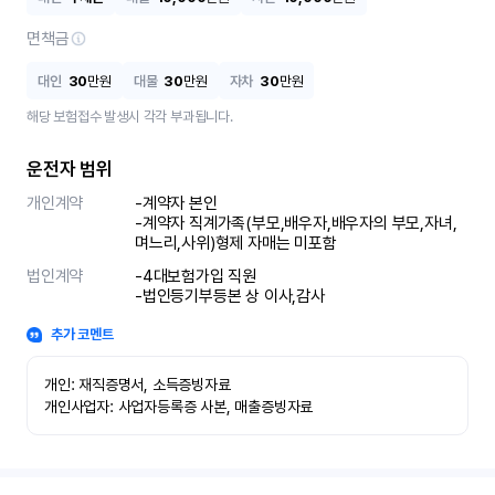
면책금
대인
30
만원
대물
30
만원
자차
30
만원
해당 보험접수 발생시 각각 부과됩니다.
운전자 범위
개인계약
-계약자 본인 

-계약자 직계가족(부모,배우자,배우자의 부모,자녀,
며느리,사위)형제 자매는 미포함
법인계약
-4대보험가입 직원 

-법인등기부등본 상 이사,감사
추가 코멘트
개인: 재직증명서, 소득증빙자료

개인사업자: 사업자등록증 사본, 매출증빙자료