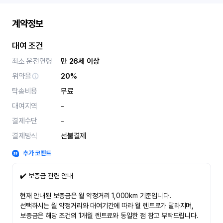
계약정보
대여 조건
최소 운전연령
만 26세 이상
위약율
20%
탁송비용
무료
대여지역
-
결제수단
-
결제방식
선불결제
추가 코멘트
✔️ 보증금 관련 안내
현재 안내된 보증금은 월 약정거리 1,000km 기준입니다.
선택하시는 월 약정거리와 대여기간에 따라 월 렌트료가 달라지며,
보증금은 해당 조건의 1개월 렌트료와 동일한 점 참고 부탁드립니다.