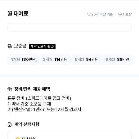
월 대여료
만 26세 이상 기준
VAT 포함
보증금
계약 만료시 환급!
1개월
130
만원
3개월
114
만원
6개월
94
만원
9개월
88
만원
정비/관리 제공 혜택
표준 정비 (스피드메이트 입고 정비)

계약서 기준 소모품 교체

예) 엔진오일 : 1만km 또는 12개월 경과시
계약 선택사항