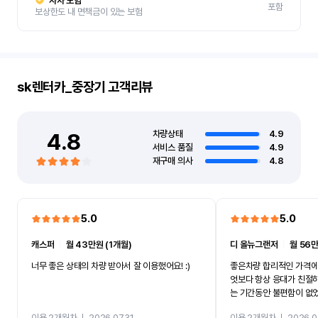
자차 보험
포함
보상한도 내 면책금이 있는 보험
sk렌터카_중장기
고객리뷰
4.8
차량상태
4.9
서비스 품질
4.9
재구매 의사
4.8
5.0
5.0
캐스퍼
ㅣ
월 43만원 (1개월)
디 올뉴그랜저
ㅣ
월 56만
너무 좋은 상태의 차량 받아서 잘 이용했어요! :)
좋은차량 합리적인 가격에
엇보다 항상 응대가 친절
는 기간동안 불편함이 없
까지 진행할만큼 여러가지
이용 2개월차
ㅣ
2026.07.31
이용 2개월차
ㅣ
2026.0