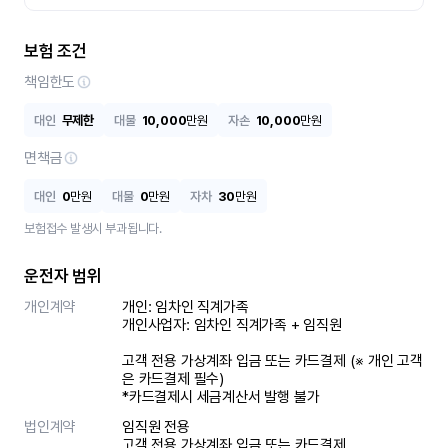
보험 조건
책임한도
대인
무제한
대물
10,000
만원
자손
10,000
만원
면책금
대인
0
만원
대물
0
만원
자차
30
만원
보험접수 발생시 부과됩니다.
운전자 범위
개인계약
개인: 임차인 직계가족 

개인사업자: 임차인 직계가족 + 임직원

고객 전용 가상계좌 입금 또는 카드결제 (※ 개인 고객
은 카드결제 필수)

*카드결제시 세금계산서 발행 불가
법인계약
임직원 전용

고객 전용 가상계좌 입금 또는 카드결제
