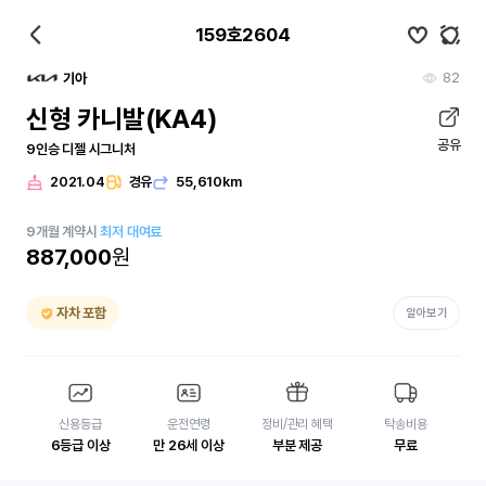
159호2604
82
기아
신형 카니발(KA4)
공유
9인승 디젤 시그니처
2021.04
경유
55,610km
9
개월
계약시
최저 대여료
887,000
원
자차 포함
알아보기
신용등급
운전연령
정비/관리 혜택
탁송비용
6등급 이상
만 26세 이상
부분 제공
무료