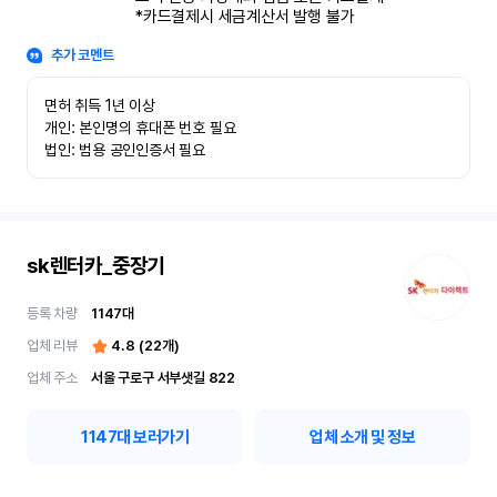
*카드결제시 세금계산서 발행 불가
추가 코멘트
면허 취득 1년 이상

개인: 본인명의 휴대폰 번호 필요

법인: 범용 공인인증서 필요
sk렌터카_중장기
등록 차량
1147
대
업체 리뷰
4.8
(
22
개)
업체 주소
서울 구로구 서부샛길 822
1147
대 보러가기
업체 소개 및 정보