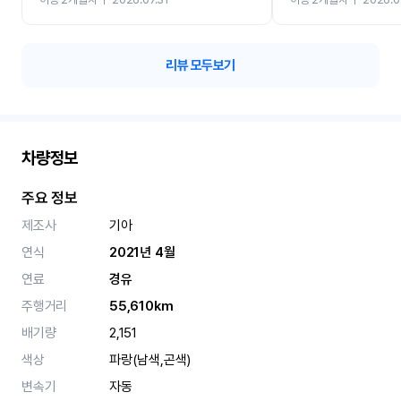
카 렌트 고민없이 강추합니
리뷰 모두보기
차량정보
주요 정보
제조사
기아
연식
2021년 4월
연료
경유
주행거리
55,610km
배기량
2,151
색상
파랑(남색,곤색)
변속기
자동