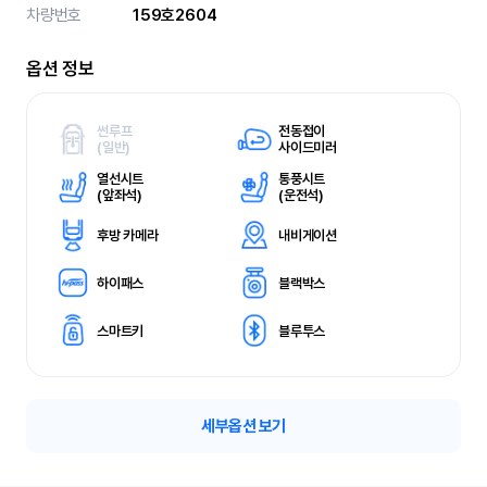
차량번호
159호2604
옵션 정보
썬루프
전동접이
(
일반)
사이드미러
열선시트
통풍시트
(
앞좌석)
(
운전석)
후방 카메라
내비게이션
하이패스
블랙박스
스마트키
블루투스
세부옵션 보기