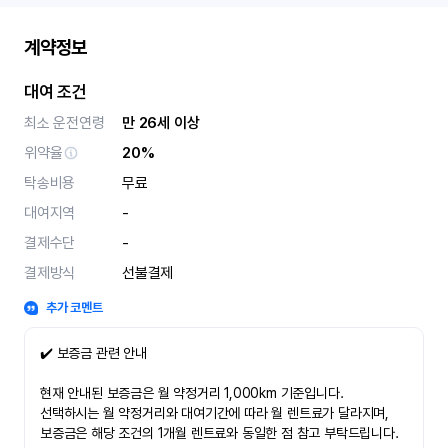
계약정보
대여 조건
최소 운전연령
만 26세 이상
위약율
20%
탁송비용
무료
대여지역
-
결제수단
-
결제방식
선불결제
추가 코멘트
✔️ 보증금 관련 안내
현재 안내된 보증금은 월 약정거리 1,000km 기준입니다.
선택하시는 월 약정거리와 대여기간에 따라 월 렌트료가 달라지며,
보증금은 해당 조건의 1개월 렌트료와 동일한 점 참고 부탁드립니다.