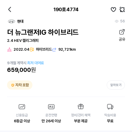
190호4774
56
현대
더 뉴그랜저IG 하이브리드
공유
2.4 HEV 캘리그래피
2022.04
하이브리드
92,721km
9
개월
계약시
최저 대여료
659,000
원
자차 포함
알아보기
신용등급
운전연령
정비/관리 혜택
탁송비용
6등급 이상
만 26세 이상
부분 제공
무료