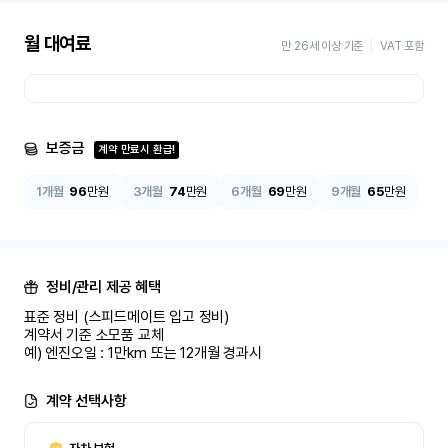
월 대여료
만 26세 이상 기준
VAT 포함
보증금
계약 만료시 환급!
1개월
96
만원
3개월
74
만원
6개월
69
만원
9개월
65
만원
정비/관리 제공 혜택
표준 정비 (스피드메이트 입고 정비)

계약서 기준 소모품 교체

예) 엔진오일 : 1만km 또는 12개월 경과시
계약 선택사항