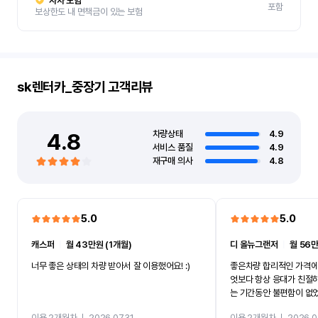
자차 보험
포함
보상한도 내 면책금이 있는 보험
sk렌터카_중장기
고객리뷰
4.8
차량상태
4.9
서비스 품질
4.9
재구매 의사
4.8
5.0
5.0
캐스퍼
ㅣ
월 43만원 (1개월)
디 올뉴그랜저
ㅣ
월 56만
너무 좋은 상태의 차량 받아서 잘 이용했어요! :)
좋은차량 합리적인 가격에
엇보다 항상 응대가 친절
는 기간동안 불편함이 없
까지 진행할만큼 여러가지
이용 2개월차
ㅣ
2026.07.31
이용 2개월차
ㅣ
2026.0