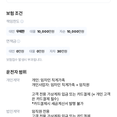
보험 조건
책임한도
대인
무제한
대물
10,000
만원
자손
10,000
만원
면책금
대인
0
만원
대물
0
만원
자차
30
만원
보험접수 발생시 부과됩니다.
운전자 범위
개인계약
개인: 임차인 직계가족 

개인사업자: 임차인 직계가족 + 임직원

고객 전용 가상계좌 입금 또는 카드결제 (※ 개인 고객
은 카드결제 필수)

*카드결제시 세금계산서 발행 불가
법인계약
임직원 전용

고객 전용 가상계좌 입금 또는 카드결제
