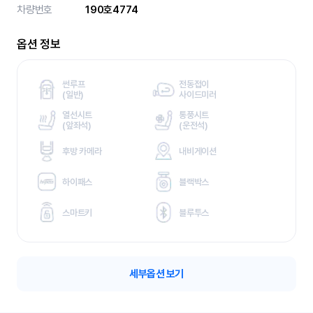
차량번호
190호4774
옵션 정보
썬루프
전동접이
(
일반)
사이드미러
열선시트
통풍시트
(
앞좌석)
(
운전석)
후방 카메라
내비게이션
하이패스
블랙박스
스마트키
블루투스
세부옵션 보기