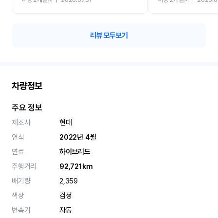
카 렌트 고민없이 강추합니
리뷰 모두보기
차량정보
주요 정보
제조사
현대
연식
2022년 4월
연료
하이브리드
주행거리
92,721km
배기량
2,359
색상
검정
변속기
자동