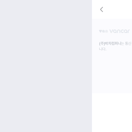
(주)박차컴퍼니
는 통신
니다.