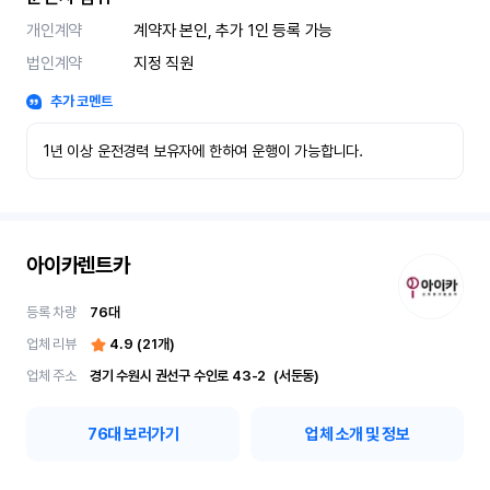
개인계약
계약자 본인, 추가 1인 등록 가능
법인계약
지정 직원
추가 코멘트
1년 이상 운전경력 보유자에 한하여 운행이 가능합니다.
아이카렌트카
등록 차량
76
대
업체 리뷰
4.9
(
21
개)
업체 주소
경기 수원시 권선구 수인로 43-2	(서둔동)
76
대 보러가기
업체 소개 및 정보