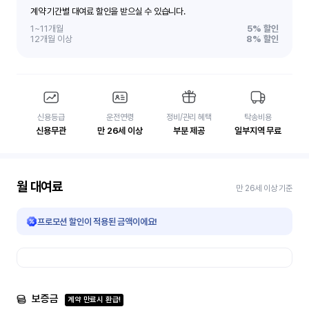
계약 기간별 대여료 할인을 받으실 수 있습니다.
1~11개월
5%
할인
12개월 이상
8%
할인
신용등급
운전연령
정비/관리 혜택
탁송비용
신용무관
만 26세 이상
부분 제공
일부지역 무료
월 대여료
만 26세 이상 기준
프로모션 할인이 적용된 금액이에요!
보증금
계약 만료시 환급!