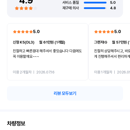
4.9
서비스 품질
5.0
재구매 의사
4.8
5.0
5.0
신형 K5(DL3)
ㅣ
월 61만원 (1개월)
그랜저IG
ㅣ
월 57만원 (
친절하고 빠른응대 해주셔서 좋았습니다 다음에도
친절히 상담해주시고, 바
꼭 이용할깨요~~~
게 진행해주셔서 편리하게 
이용 2개월차
ㅣ
2026.07.16
이용 1개월차
ㅣ
2026.0
리뷰 모두보기
차량정보