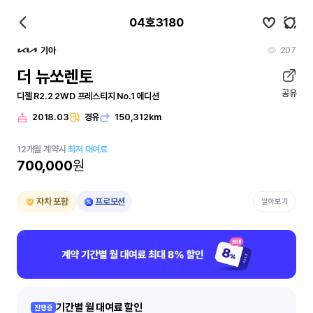
04호3180
207
기아
더 뉴쏘렌토
공유
디젤 R2.2 2WD 프레스티지 No.1 에디션
2018.03
경유
150,312km
12
개월
계약시
최저 대여료
700,000
원
자차 포함
프로모션
알아보기
기간별 월 대여료 할인
진행중