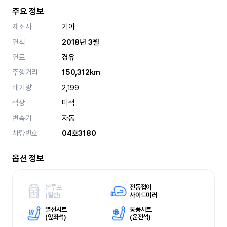
주요 정보
제조사
기아
연식
2018년 3월
연료
경유
주행거리
150,312km
배기량
2,199
색상
미색
변속기
자동
차량번호
04호3180
옵션 정보
썬루프
전동접이
(
일반)
사이드미러
열선시트
통풍시트
(
앞좌석)
(
운전석)