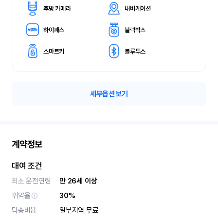
후방 카메라
내비게이션
하이패스
블랙박스
스마트키
블루투스
세부옵션 보기
계약정보
대여 조건
최소 운전연령
만 26세 이상
위약율
30%
탁송비용
일부지역 무료