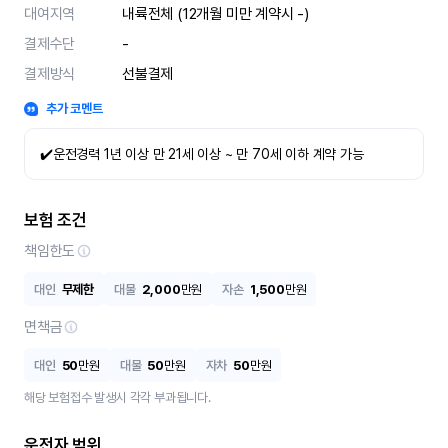
대여지역
내륙전체 (12개월 미만 계약시 -)
결제수단
-
결제방식
선불결제
추가 코멘트
✔️운전경력 1년 이상 만 21세 이상 ~ 만 70세 이하 계약 가능
보험 조건
책임한도
대인
무제한
대물
2,000
만원
자손
1,500
만원
면책금
대인
50
만원
대물
50
만원
자차
50
만원
해당 보험접수 발생시 각각 부과됩니다.
운전자 범위