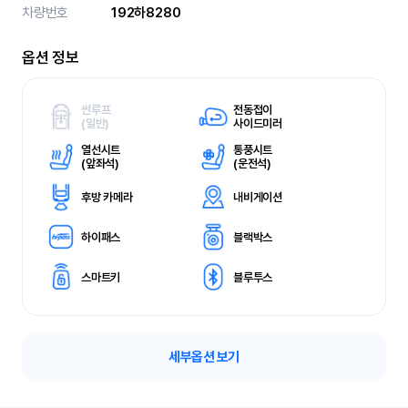
차량번호
192하8280
옵션 정보
썬루프
전동접이
(
일반)
사이드미러
열선시트
통풍시트
(
앞좌석)
(
운전석)
후방 카메라
내비게이션
하이패스
블랙박스
스마트키
블루투스
세부옵션 보기