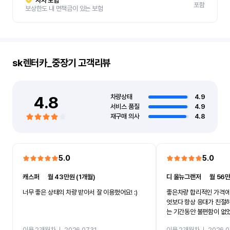
자차 보험
포함
보상한도 내 면책금이 있는 보험
sk렌터카_중장기
고객리뷰
4.8
차량상태
4.9
서비스 품질
4.9
재구매 의사
4.8
5.0
5.0
캐스퍼
ㅣ
월 43만원 (1개월)
디 올뉴그랜저
ㅣ
월 56만
너무 좋은 상태의 차량 받아서 잘 이용했어요! :)
좋은차량 합리적인 가격에
엇보다 항상 응대가 친절
는 기간동안 불편함이 없
까지 진행할만큼 여러가지
이용 2개월차
ㅣ
2026.07.31
이용 2개월차
ㅣ
2026.0