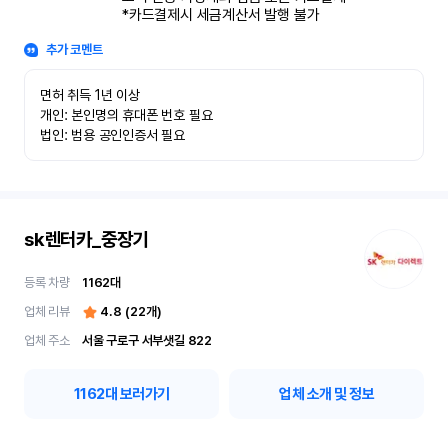
*카드결제시 세금계산서 발행 불가
추가 코멘트
면허 취득 1년 이상

개인: 본인명의 휴대폰 번호 필요

법인: 범용 공인인증서 필요
sk렌터카_중장기
등록 차량
1162
대
업체 리뷰
4.8
(
22
개)
업체 주소
서울 구로구 서부샛길 822
1162
대 보러가기
업체 소개 및 정보