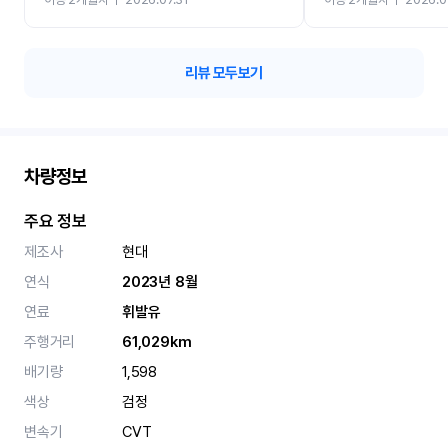
카 렌트 고민없이 강추합니
리뷰 모두보기
차량정보
주요 정보
제조사
현대
연식
2023년 8월
연료
휘발유
주행거리
61,029km
배기량
1,598
색상
검정
변속기
CVT