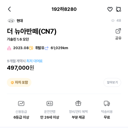
192하8280
48
현대
더 뉴아반떼(CN7)
공유
가솔린 1.6 모던
2023.08
휘발유
61,029km
9
개월
계약시
최저 대여료
497,000
원
자차 포함
알아보기
신용등급
운전연령
정비/관리 혜택
탁송비용
6등급 이상
만 26세 이상
부분 제공
무료