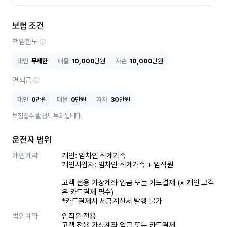
보험 조건
책임한도
대인
무제한
대물
10,000
만원
자손
10,000
만원
면책금
대인
0
만원
대물
0
만원
자차
30
만원
보험접수 발생시 부과됩니다.
운전자 범위
개인계약
개인: 임차인 직계가족 

개인사업자: 임차인 직계가족 + 임직원

고객 전용 가상계좌 입금 또는 카드결제 (※ 개인 고객
은 카드결제 필수)

*카드결제시 세금계산서 발행 불가
법인계약
임직원 전용

고객 전용 가상계좌 입금 또는 카드결제
