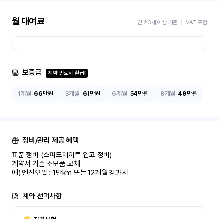
월 대여료
만 26세 이상 기준
VAT 포함
보증금
계약 만료시 환급!
1개월
66
만원
3개월
61
만원
6개월
54
만원
9개월
49
만원
정비/관리 제공 혜택
표준 정비 (스피드메이트 입고 정비)

계약서 기준 소모품 교체

예) 엔진오일 : 1만km 또는 12개월 경과시
계약 선택사항