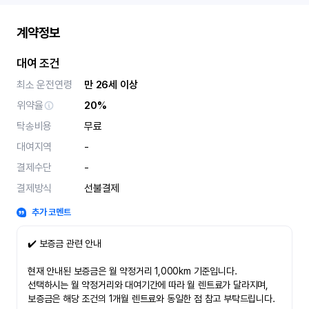
계약정보
대여 조건
최소 운전연령
만 26세 이상
위약율
20%
탁송비용
무료
대여지역
-
결제수단
-
결제방식
선불결제
추가 코멘트
✔️ 보증금 관련 안내
현재 안내된 보증금은 월 약정거리 1,000km 기준입니다.
선택하시는 월 약정거리와 대여기간에 따라 월 렌트료가 달라지며,
보증금은 해당 조건의 1개월 렌트료와 동일한 점 참고 부탁드립니다.