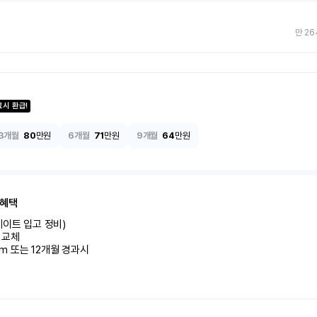
만 26
료시 환급!
3개월
80
만원
6개월
71
만원
9개월
64
만원
 혜택
이트 입고 정비)

교체

km 또는 12개월 경과시