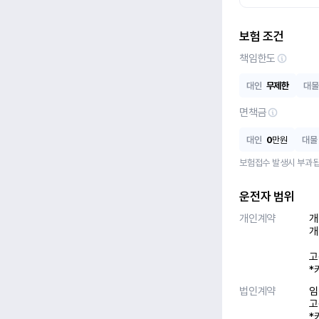
보험 조건
책임한도
대인
무제한
대물
면책금
대인
0
만원
대물
보험접수 발생시 부과됩
운전자 범위
개인계약
개
개
고
*
법인계약
임
고
*