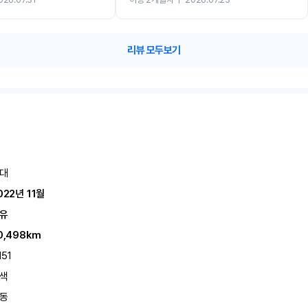
카 렌트 고민없이 강추합니다!!
리뷰 모두보기
대
022년 11월
유
0,498km
151
색
동