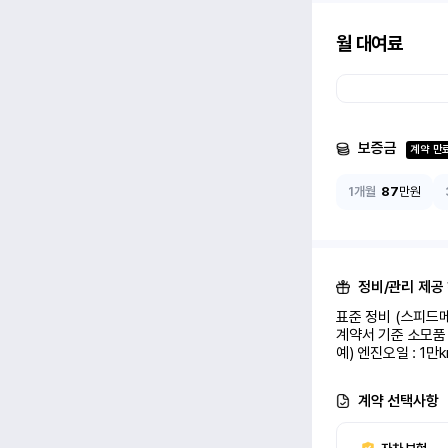
월 대여료
보증금
계약 만
1개월
87
만원
정비/관리 제공
표준 정비 (스피드메
계약서 기준 소모품 
예) 엔진오일 : 1만
계약 선택사항