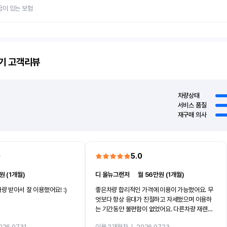
금이 있는 보험
기
고객리뷰
차량상태
서비스 품질
재구매 의사
0
5.0
원 (1개월)
디 올뉴그랜저
ㅣ
월 56만원 (1개월)
량 받아서 잘 이용했어요! :)
좋은차량 합리적인 가격에 이용이 가능했어요. 무
엇보다 항상 응대가 친절하고 자세했으며 이용하
는 기간동안 불편함이 없었어요. 다른차량 재렌트
까지 진행할만큼 여러가지로 만족스럽습니다. 반
026.07.31
이용 2개월차
ㅣ
2026.07.23