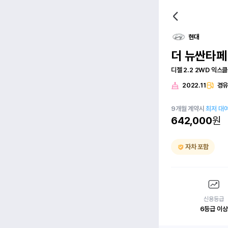
현대
더 뉴싼타페
디젤 2.2 2WD 익스
2022.11
경
9
개월
계약시
최저 대
642,000
원
자차 포함
신용등급
6등급 이상