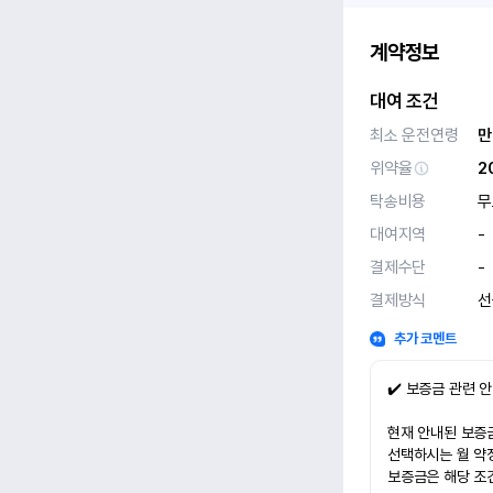
계약정보
대여 조건
최소 운전연령
만
위약율
2
탁송비용
무
대여지역
-
결제수단
-
결제방식
선
추가 코멘트
✔️ 보증금 관련 
현재 안내된 보증금
선택하시는 월 약
보증금은 해당 조