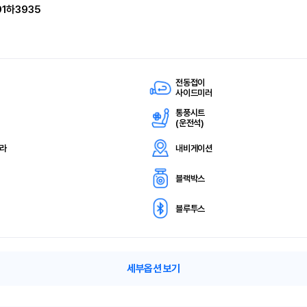
91하3935
전동접이
사이드미러
통풍시트
(
운전석)
메라
내비게이션
블랙박스
블루투스
세부옵션 보기