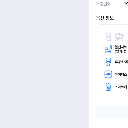
차량번호
1
옵션 정보
썬루프
(
일반)
열선시트
(
앞좌석)
후방 카
하이패스
스마트키