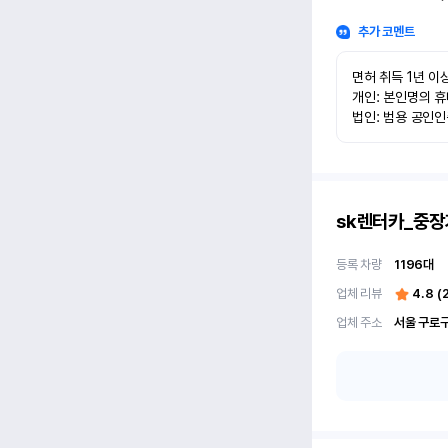
추가 코멘트
면허 취득 1년 이상
개인: 본인명의 휴
법인: 범용 공인
sk렌터카_중장
등록 차량
1196
대
업체 리뷰
4.8
(
업체 주소
서울 구로구