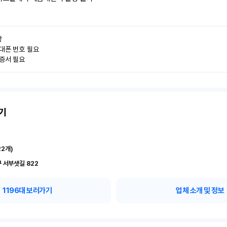


대폰 번호 필요

인증서 필요
기
22
개)
 서부샛길 822
1196
대 보러가기
업체 소개 및 정보