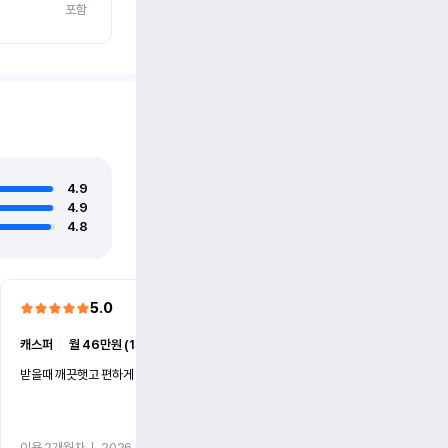
포함
4.9
4.9
4.8
5.0
5.0
캐스퍼
ㅣ
월 46만원 (1개월)
EV6
ㅣ
월 74만원 (1개월)
받을때 깨끗햇고 편하게 잘이용했습니다!
전기차 처음 타봤는데 편하게 
니다
이용 2개월차
ㅣ
2026.07.08
이용 2개월차
ㅣ
2026.06.10