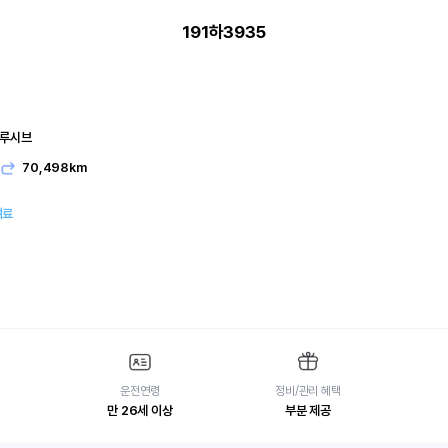
191하3935
클루시브
유
70,498km
여료
운전연령
정비/관리 혜택
만 26세 이상
부분 제공