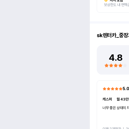
자차 보험
보상한도 내 면책
sk렌터카_중장
4.8
5.
캐스퍼
ㅣ
월 43만
너무 좋은 상태의 차
이용 2개월차
ㅣ
2