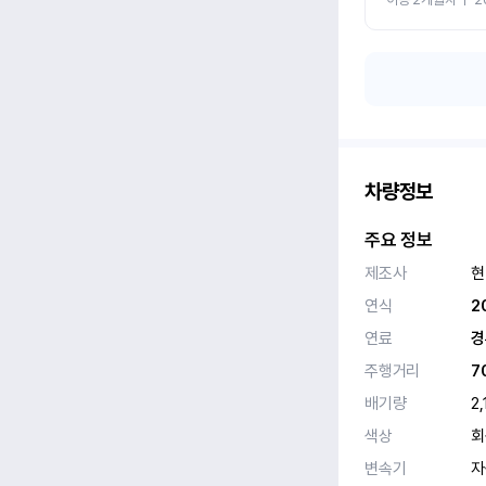
차량정보
주요 정보
제조사
현
연식
2
연료
경
주행거리
7
배기량
2,
색상
회
변속기
자