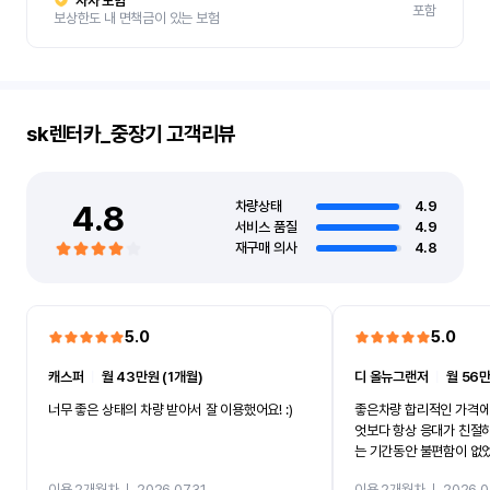
자차 보험
포함
보상한도 내 면책금이 있는 보험
sk렌터카_중장기
고객리뷰
4.8
차량상태
4.9
서비스 품질
4.9
재구매 의사
4.8
5.0
5.0
캐스퍼
ㅣ
월 43만원 (1개월)
디 올뉴그랜저
ㅣ
월 56만
너무 좋은 상태의 차량 받아서 잘 이용했어요! :)
좋은차량 합리적인 가격에
엇보다 항상 응대가 친절
는 기간동안 불편함이 없
까지 진행할만큼 여러가지
이용 2개월차
ㅣ
2026.07.31
이용 2개월차
ㅣ
2026.0