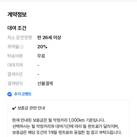
계약정보
대여 조건
최소 운전연령
만 26세 이상
위약율
20%
탁송비용
무료
대여지역
-
결제수단
-
결제방식
선불결제
추가 코멘트
✔️ 보증금 관련 안내
현재 안내된 보증금은 월 약정거리 1,000km 기준입니다.
선택하시는 월 약정거리와 대여기간에 따라 월 렌트료가 달라지며,
보증금은 해당 조건의 1개월 렌트료와 동일한 점 참고 부탁드립니다.