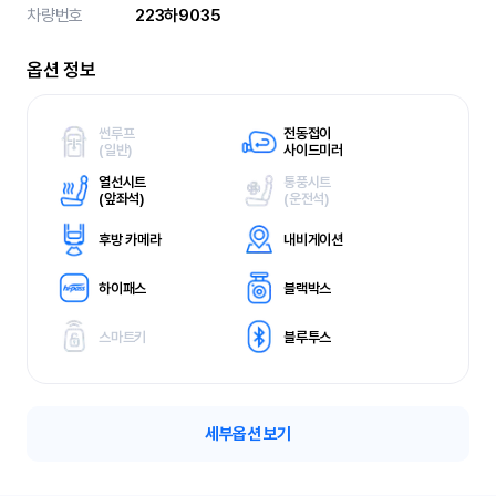
차량번호
223하9035
옵션 정보
썬루프
전동접이
(
일반)
사이드미러
열선시트
통풍시트
(
앞좌석)
(
운전석)
후방 카메라
내비게이션
하이패스
블랙박스
스마트키
블루투스
세부옵션 보기