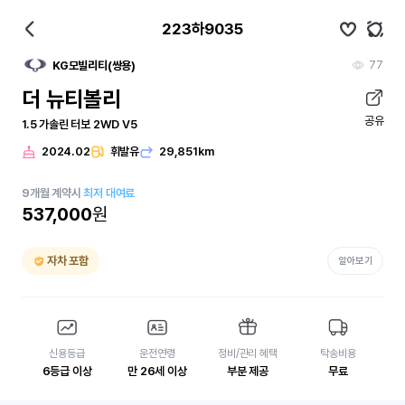
223하9035
77
KG모빌리티(쌍용)
더 뉴티볼리
공유
1.5 가솔린 터보 2WD V5
2024.02
휘발유
29,851km
9
개월
계약시
최저 대여료
537,000
원
자차 포함
알아보기
신용등급
운전연령
정비/관리 혜택
탁송비용
6등급 이상
만 26세 이상
부분 제공
무료