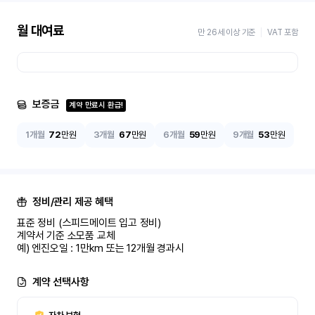
월 대여료
만 26세 이상 기준
VAT 포함
보증금
계약 만료시 환급!
1개월
72
만원
3개월
67
만원
6개월
59
만원
9개월
53
만원
정비/관리 제공 혜택
표준 정비 (스피드메이트 입고 정비)

계약서 기준 소모품 교체

예) 엔진오일 : 1만km 또는 12개월 경과시
계약 선택사항