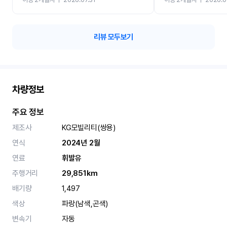
카 렌트 고민없이 강추합니
리뷰 모두보기
차량정보
주요 정보
제조사
KG모빌리티(쌍용)
연식
2024년 2월
연료
휘발유
주행거리
29,851km
배기량
1,497
색상
파랑(남색,곤색)
변속기
자동