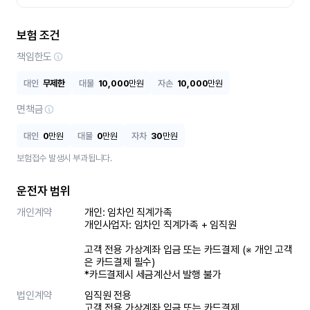
보험 조건
책임한도
대인
무제한
대물
10,000
만원
자손
10,000
만원
면책금
대인
0
만원
대물
0
만원
자차
30
만원
보험접수 발생시 부과됩니다.
운전자 범위
개인계약
개인: 임차인 직계가족 

개인사업자: 임차인 직계가족 + 임직원

고객 전용 가상계좌 입금 또는 카드결제 (※ 개인 고객
은 카드결제 필수)

*카드결제시 세금계산서 발행 불가
법인계약
임직원 전용

고객 전용 가상계좌 입금 또는 카드결제
