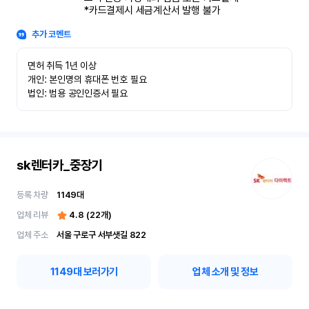
*카드결제시 세금계산서 발행 불가
추가 코멘트
면허 취득 1년 이상

개인: 본인명의 휴대폰 번호 필요

법인: 범용 공인인증서 필요
sk렌터카_중장기
등록 차량
1149
대
업체 리뷰
4.8
(
22
개)
업체 주소
서울 구로구 서부샛길 822
1149
대 보러가기
업체 소개 및 정보