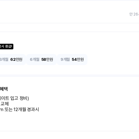
만 26
료시 환급!
3개월
62
만원
6개월
58
만원
9개월
54
만원
 혜택
이트 입고 정비)

교체

km 또는 12개월 경과시