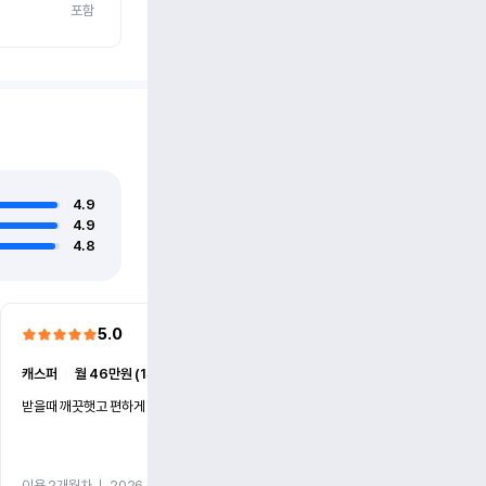
포함
4.9
4.9
4.8
5.0
5.0
캐스퍼
ㅣ
월 46만원 (1개월)
EV6
ㅣ
월 74만원 (1개월)
받을때 깨끗햇고 편하게 잘이용했습니다!
전기차 처음 타봤는데 편하게 
니다
이용 2개월차
ㅣ
2026.07.08
이용 2개월차
ㅣ
2026.06.10