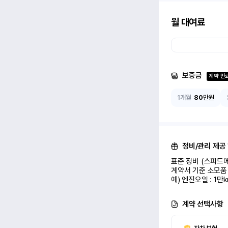
월 대여료
보증금
계약 만
1개월
80
만원
정비/관리 제공
표준 정비 (스피드메
계약서 기준 소모품 
예) 엔진오일 : 1만
계약 선택사항