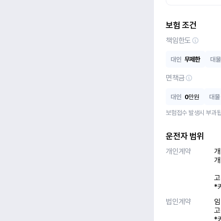
보험 조건
책임한도
대인
무제한
대물
면책금
대인
0
만원
대물
보험접수 발생시 부과됩
운전자 범위
개인계약
개
개
고
*
법인계약
임
고
*