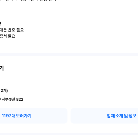


대폰 번호 필요

인증서 필요
기
22
개)
 서부샛길 822
1197
대 보러가기
업체 소개 및 정보