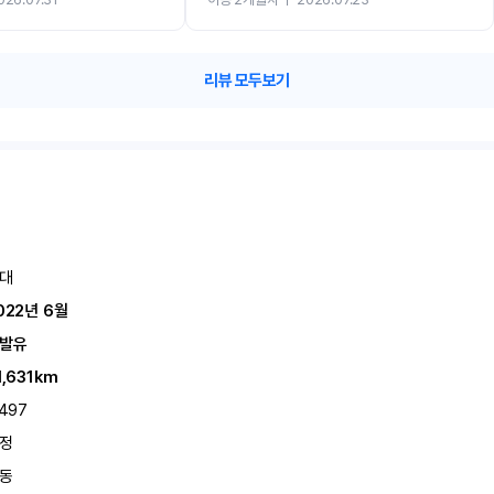
카 렌트 고민없이 강추합니다!!
리뷰 모두보기
대
022년 6월
발유
1,631km
,497
정
동