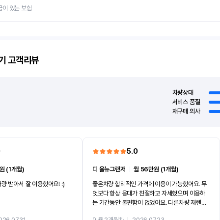
금이 있는 보험
기
고객리뷰
차량상태
서비스 품질
재구매 의사
0
5.0
원 (1개월)
디 올뉴그랜저
ㅣ
월 56만원 (1개월)
량 받아서 잘 이용했어요! :)
좋은차량 합리적인 가격에 이용이 가능했어요. 무
엇보다 항상 응대가 친절하고 자세했으며 이용하
는 기간동안 불편함이 없었어요. 다른차량 재렌트
까지 진행할만큼 여러가지로 만족스럽습니다. 반
026.07.31
이용 2개월차
ㅣ
2026.07.23