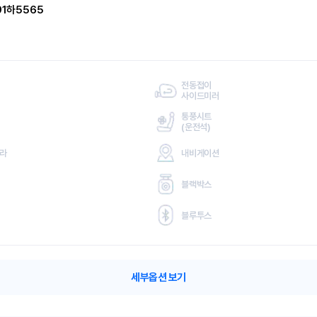
91하5565
전동접이
사이드미러
통풍시트
(
운전석)
메라
내비게이션
블랙박스
블루투스
세부옵션 보기