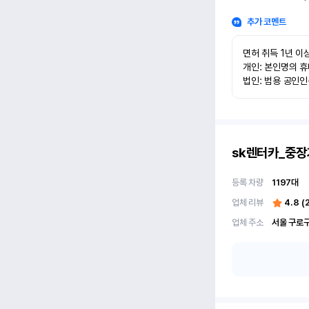
추가 코멘트
면허 취득 1년 이상
개인: 본인명의 휴
법인: 범용 공인
sk렌터카_중장
등록 차량
1197
대
업체 리뷰
4.8
(
업체 주소
서울 구로구