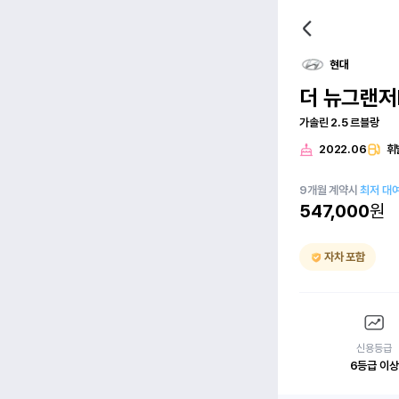
현대
더 뉴그랜저
가솔린 2.5 르블랑
2022.06
휘
9
개월
계약시
최저 대
547,000
원
자차 포함
신용등급
6등급 이상