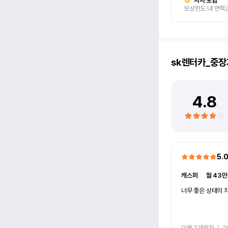
자차 보험
보상한도 내 면책
sk렌터카_중장
4.8
5.
캐스퍼
ㅣ
월 43만
너무 좋은 상태의 차
이용 2개월차
ㅣ
2