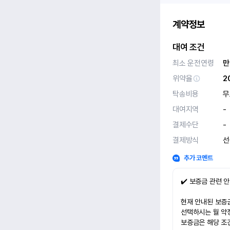
계약정보
대여 조건
최소 운전연령
만
위약율
2
탁송비용
무
대여지역
-
결제수단
-
결제방식
선
추가 코멘트
✔️ 보증금 관련 
현재 안내된 보증금
선택하시는 월 약
보증금은 해당 조