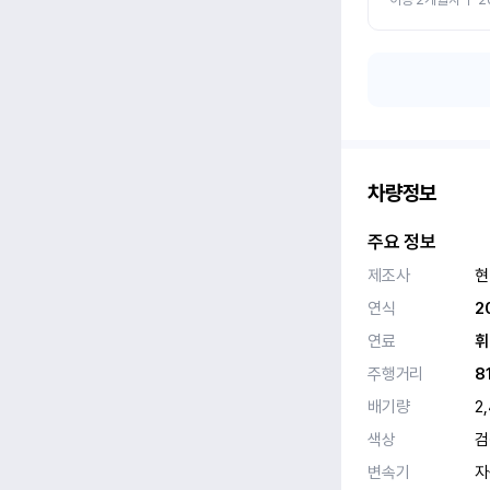
차량정보
주요 정보
제조사
현
연식
2
연료
휘
주행거리
8
배기량
2
색상
검
변속기
자