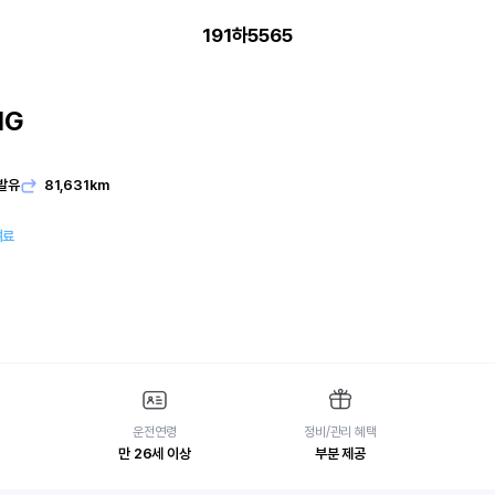
191하5565
IG
발유
81,631km
여료
운전연령
정비/관리 혜택
만 26세 이상
부분 제공