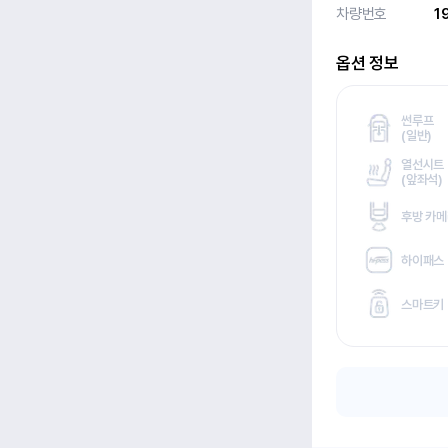
차량번호
1
옵션 정보
썬루프
(
일반)
열선시트
(
앞좌석)
후방 카
하이패스
스마트키