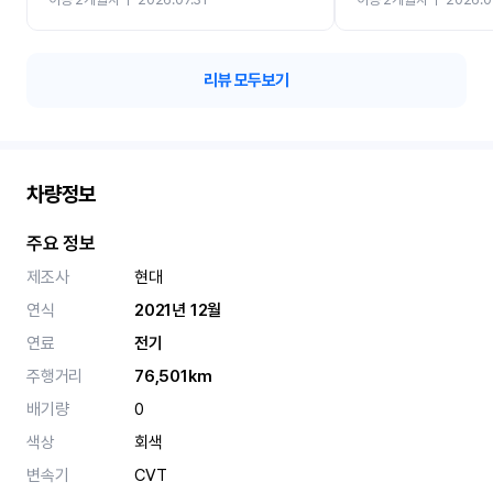
카 렌트 고민없이 강추합니
리뷰 모두보기
차량정보
주요 정보
제조사
현대
연식
2021년 12월
연료
전기
주행거리
76,501km
배기량
0
색상
회색
변속기
CVT