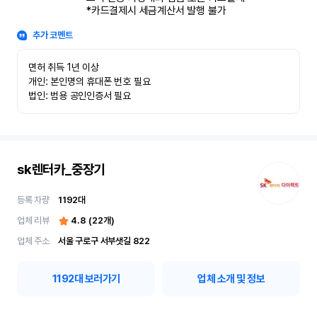
*카드결제시 세금계산서 발행 불가
추가 코멘트
면허 취득 1년 이상

개인: 본인명의 휴대폰 번호 필요

법인: 범용 공인인증서 필요
sk렌터카_중장기
등록 차량
1192
대
업체 리뷰
4.8
(
22
개)
업체 주소
서울 구로구 서부샛길 822
1192
대 보러가기
업체 소개 및 정보