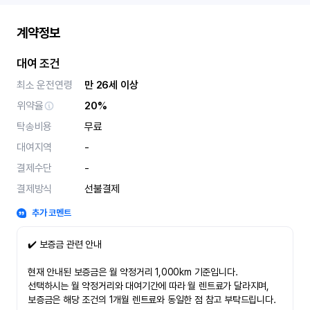
계약정보
대여 조건
최소 운전연령
만 26세 이상
위약율
20%
탁송비용
무료
대여지역
-
결제수단
-
결제방식
선불결제
추가 코멘트
✔️ 보증금 관련 안내
현재 안내된 보증금은 월 약정거리 1,000km 기준입니다.
선택하시는 월 약정거리와 대여기간에 따라 월 렌트료가 달라지며,
보증금은 해당 조건의 1개월 렌트료와 동일한 점 참고 부탁드립니다.