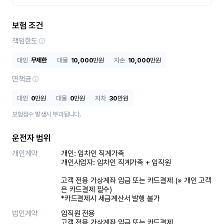
보험 조건
책임한도
대인
무제한
대물
10,000
만원
자손
10,000
만원
면책금
대인
0
만원
대물
0
만원
자차
30
만원
보험접수 발생시 부과됩니다.
운전자 범위
개인계약
개인: 임차인 직계가족 

개인사업자: 임차인 직계가족 + 임직원

고객 전용 가상계좌 입금 또는 카드결제 (※ 개인 고객
은 카드결제 필수)

*카드결제시 세금계산서 발행 불가
법인계약
임직원 전용

고객 전용 가상계좌 입금 또는 카드결제
