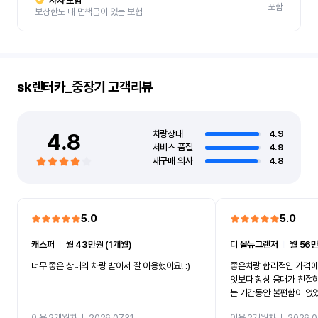
자차 보험
포함
보상한도 내 면책금이 있는 보험
sk렌터카_중장기
고객리뷰
4.8
차량상태
4.9
서비스 품질
4.9
재구매 의사
4.8
5.0
5.0
캐스퍼
ㅣ
월 43만원 (1개월)
디 올뉴그랜저
ㅣ
월 56만
너무 좋은 상태의 차량 받아서 잘 이용했어요! :)
좋은차량 합리적인 가격에
엇보다 항상 응대가 친절
는 기간동안 불편함이 없
까지 진행할만큼 여러가지
이용 2개월차
ㅣ
2026.07.31
이용 2개월차
ㅣ
2026.0