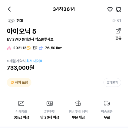
34하3614
61
현대
아이오닉 5
공유
EV 2WD 롱레인지 익스클루시브
2021.12
전기
76,501km
9
개월
계약시
최저 대여료
733,000
원
자차 포함
알아보기
신용등급
운전연령
정비/관리 혜택
탁송비용
6등급 이상
만 26세 이상
부분 제공
무료