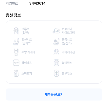
차량번호
34하3614
옵션 정보
썬루프
전동접이
(
일반)
사이드미러
열선시트
통풍시트
(
앞좌석)
(
운전석)
후방 카메라
내비게이션
하이패스
블랙박스
스마트키
블루투스
세부옵션 보기