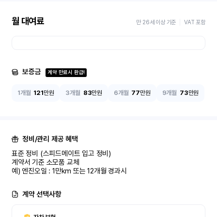
월 대여료
만 26세 이상 기준
VAT 포함
보증금
계약 만료시 환급!
1개월
121
만원
3개월
83
만원
6개월
77
만원
9개월
73
만원
정비/관리 제공 혜택
표준 정비 (스피드메이트 입고 정비)

계약서 기준 소모품 교체

예) 엔진오일 : 1만km 또는 12개월 경과시
계약 선택사항