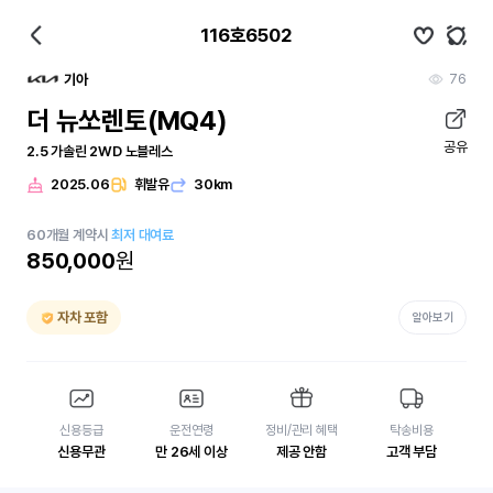
116호6502
76
기아
더 뉴쏘렌토(MQ4)
공유
2.5 가솔린 2WD 노블레스
2025.06
휘발유
30km
60
개월
계약시
최저 대여료
850,000
원
자차 포함
알아보기
신용등급
운전연령
정비/관리 혜택
탁송비용
신용무관
만 26세 이상
제공 안함
고객 부담