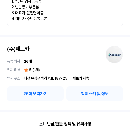
1.법인사업자등록증

2.법인등기부등본

3.대표자 운전면허증

4.대표자 주민등록등본
(주)제트카
등록 차량
26
대
업체 리뷰
5
(
1
개)
업체 주소
대전 유성구 학하서로 187-25	제트카 사옥
26
대 보러가기
업체 소개 및 정보
반납/환불 정책 및 유의사항