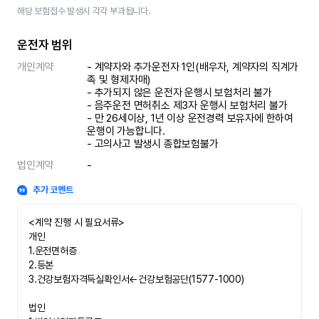
해당 보험접수 발생시 각각 부과됩니다.
운전자 범위
개인계약
- 계약자와 추가운전자 1인(배우자, 계약자의 직계가
족 및 형제자매)

- 추가되지 않은 운전자 운행시 보험처리 불가

- 음주운전 면허취소 제3자 운행시 보험처리 불가 

- 만 26세이상, 1년 이상 운전경력 보유자에 한하여 
운행이 가능합니다.

- 고의사고 발생시 종합보험불가
법인계약
-
추가 코멘트
<계약 진행 시 필요서류>

개인

1.운전면허증

2.등본

3.건강보험자격득실확인서←건강보험공단(1577-1000)

법인
