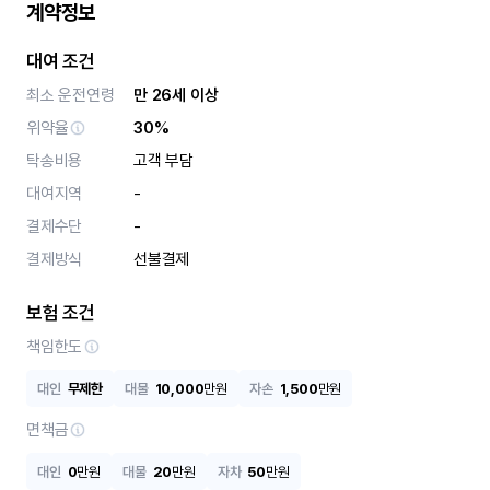
계약정보
대여 조건
최소 운전연령
만 26세 이상
위약율
30%
탁송비용
고객 부담
대여지역
-
결제수단
-
결제방식
선불결제
보험 조건
책임한도
대인
무제한
대물
10,000
만원
자손
1,500
만원
면책금
대인
0
만원
대물
20
만원
자차
50
만원