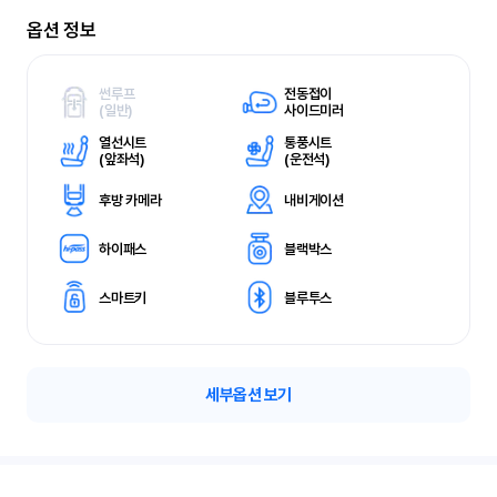
옵션 정보
썬루프
전동접이
(
일반)
사이드미러
열선시트
통풍시트
(
앞좌석)
(
운전석)
후방 카메라
내비게이션
하이패스
블랙박스
스마트키
블루투스
세부옵션 보기