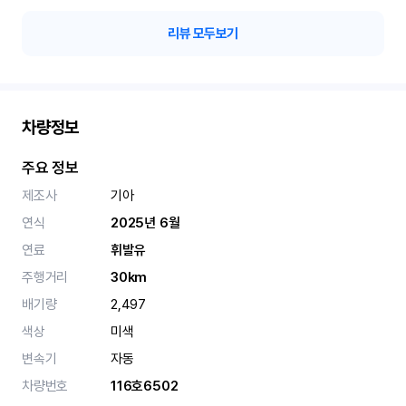
리뷰 모두보기
차량정보
주요 정보
제조사
기아
연식
2025년 6월
연료
휘발유
주행거리
30km
배기량
2,497
색상
미색
변속기
자동
차량번호
116호6502