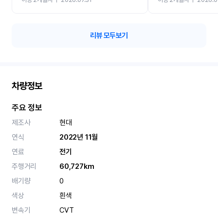
카 렌트 고민없이 강추합니
리뷰 모두보기
차량정보
주요 정보
제조사
현대
연식
2022년 11월
연료
전기
주행거리
60,727km
배기량
0
색상
흰색
변속기
CVT