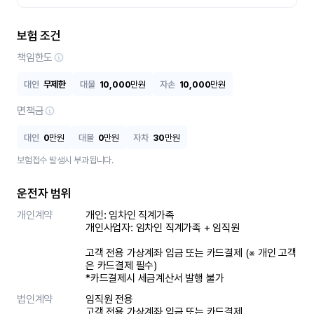
보험 조건
책임한도
대인
무제한
대물
10,000
만원
자손
10,000
만원
면책금
대인
0
만원
대물
0
만원
자차
30
만원
보험접수 발생시 부과됩니다.
운전자 범위
개인계약
개인: 임차인 직계가족 

개인사업자: 임차인 직계가족 + 임직원

고객 전용 가상계좌 입금 또는 카드결제 (※ 개인 고객
은 카드결제 필수)

*카드결제시 세금계산서 발행 불가
법인계약
임직원 전용

고객 전용 가상계좌 입금 또는 카드결제
