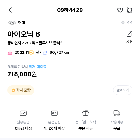
09하4429
44
현대
아이오닉 6
공유
롱레인지 2WD 익스클루시브 플러스
2022.11
전기
60,727km
9
개월
계약시
최저 대여료
718,000
원
자차 포함
알아보기
신용등급
운전연령
정비/관리 혜택
탁송비용
6등급 이상
만 26세 이상
부분 제공
무료