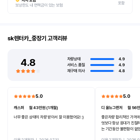
자차 보험
포함
보상한도 내 면책금이 있는 보험
sk렌터카_중장기
고객리뷰
4.8
차량상태
4.9
서비스 품질
4.9
재구매 의사
4.8
5.0
5.0
캐스퍼
ㅣ
월 43만원 (1개월)
디 올뉴그랜저
ㅣ
월 56만
너무 좋은 상태의 차량 받아서 잘 이용했어요! :)
좋은차량 합리적인 가격에
엇보다 항상 응대가 친절
는 기간동안 불편함이 없
까지 진행할만큼 여러가지
이용 2개월차
ㅣ
2026.07.31
이용 2개월차
ㅣ
2026.0