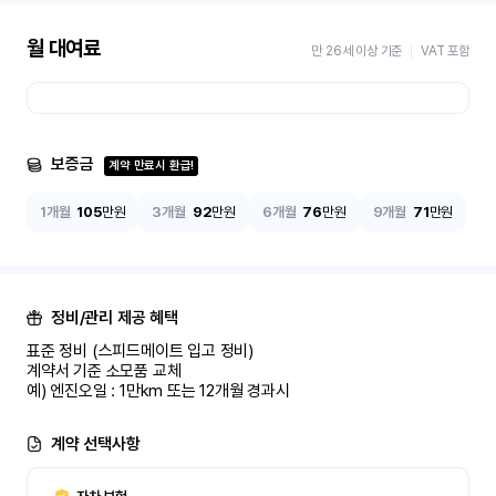
월 대여료
만 26세 이상 기준
VAT 포함
보증금
계약 만료시 환급!
1개월
105
만원
3개월
92
만원
6개월
76
만원
9개월
71
만원
정비/관리 제공 혜택
표준 정비 (스피드메이트 입고 정비)

계약서 기준 소모품 교체

예) 엔진오일 : 1만km 또는 12개월 경과시
계약 선택사항