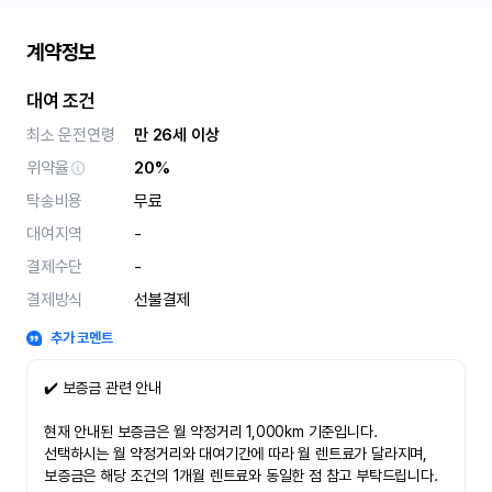
계약정보
대여 조건
최소 운전연령
만 26세 이상
위약율
20%
탁송비용
무료
대여지역
-
결제수단
-
결제방식
선불결제
추가 코멘트
✔️ 보증금 관련 안내
현재 안내된 보증금은 월 약정거리 1,000km 기준입니다.
선택하시는 월 약정거리와 대여기간에 따라 월 렌트료가 달라지며,
보증금은 해당 조건의 1개월 렌트료와 동일한 점 참고 부탁드립니다.