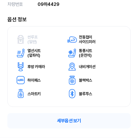
차량번호
09하4429
옵션 정보
썬루프
전동접이
(
일반)
사이드미러
열선시트
통풍시트
(
앞좌석)
(
운전석)
후방 카메라
내비게이션
하이패스
블랙박스
스마트키
블루투스
세부옵션 보기