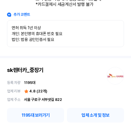
*카드결제시 세금계산서 발행 불가
추가 코멘트
면허 취득 1년 이상

개인: 본인명의 휴대폰 번호 필요

법인: 범용 공인인증서 필요
sk렌터카_중장기
등록 차량
1195
대
업체 리뷰
4.8
(
22
개)
업체 주소
서울 구로구 서부샛길 822
1195
대 보러가기
업체 소개 및 정보