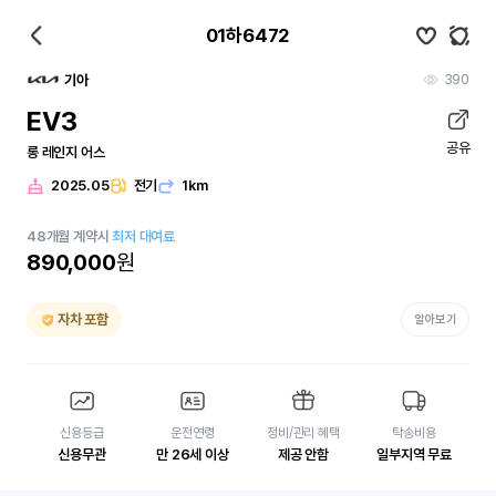
01하6472
390
기아
EV3
공유
롱 레인지 어스
2025.05
전기
1km
48
개월
계약시
최저 대여료
890,000
원
자차 포함
알아보기
신용등급
운전연령
정비/관리 혜택
탁송비용
신용무관
만 26세 이상
제공 안함
일부지역 무료