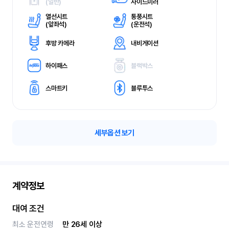
(
일반)
사이드미러
열선시트
통풍시트
(
앞좌석)
(
운전석)
후방 카메라
내비게이션
하이패스
블랙박스
스마트키
블루투스
세부옵션 보기
계약정보
대여 조건
최소 운전연령
만 26세 이상