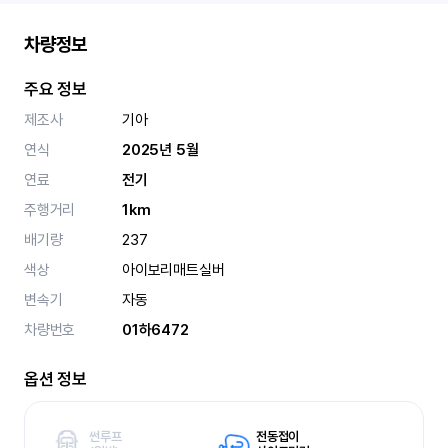
차량정보
주요 정보
제조사
기아
연식
2025년 5월
연료
전기
주행거리
1km
배기량
237
색상
아이보리매트실버
변속기
자동
차량번호
01하6472
옵션 정보
썬루프
전동접이