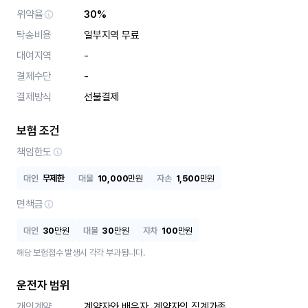
위약율
30%
탁송비용
일부지역 무료
대여지역
-
결제수단
-
결제방식
선불결제
보험 조건
책임한도
대인
무제한
대물
10,000
만원
자손
1,500
만원
면책금
대인
30
만원
대물
30
만원
자차
100
만원
해당 보험접수 발생시 각각 부과됩니다.
운전자 범위
개인계약
계약자와 배우자, 계약자의 직계가족