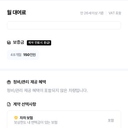
월 대여료
만 26세 이상 기준
VAT 포함
보증금
계약 만료시 환급!
48개월
150
만원
정비/관리 제공 혜택
정비/관리 제공 혜택이 포함되지 않은 차량입니다.
계약 선택사항
자차 보험
포함
보상한도 내 면책금이 있는 보험