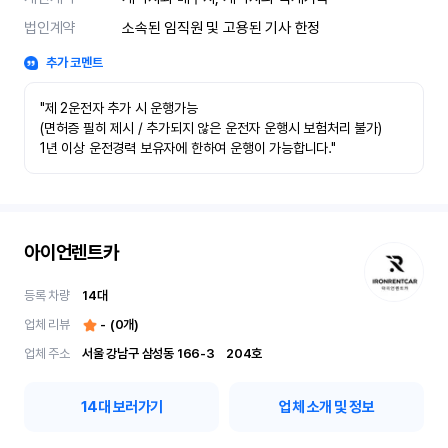
법인계약
소속된 임직원 및 고용된 기사 한정
추가 코멘트
"제 2운전자 추가 시 운행가능

(면허증 필히 제시 / 추가되지 않은 운전자 운행시 보험처리 불가)

1년 이상 운전경력 보유자에 한하여 운행이 가능합니다."
아이언렌트카
등록 차량
14
대
업체 리뷰
-
(
0
개)
업체 주소
서울 강남구 삼성동 166-3	204호
14
대 보러가기
업체 소개 및 정보