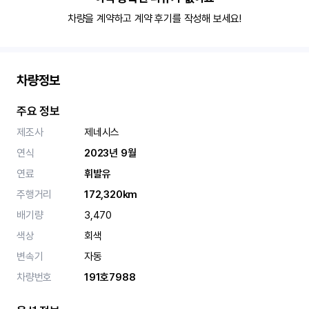
차량을 계약하고 계약 후기를 작성해 보세요!
차량정보
주요 정보
제조사
제네시스
연식
2023년 9월
연료
휘발유
주행거리
172,320km
배기량
3,470
색상
회색
변속기
자동
차량번호
191호7988