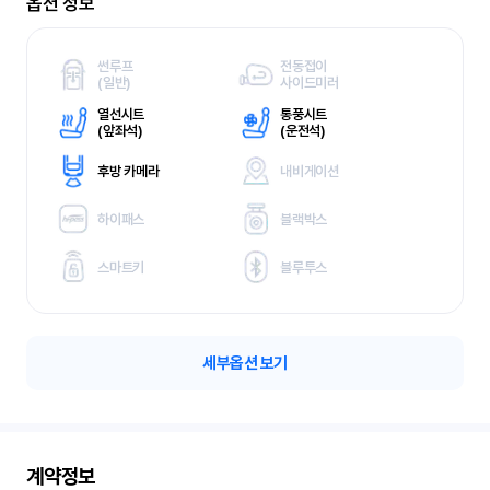
옵션 정보
썬루프
전동접이
(
일반)
사이드미러
열선시트
통풍시트
(
앞좌석)
(
운전석)
후방 카메라
내비게이션
하이패스
블랙박스
스마트키
블루투스
세부옵션 보기
계약정보