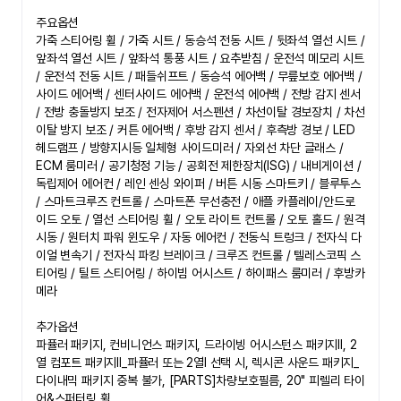
주요옵션

가죽 스티어링 휠 / 가죽 시트 / 동승석 전동 시트 / 뒷좌석 열선 시트 / 
앞좌석 열선 시트 / 앞좌석 통풍 시트 / 요추받침 / 운전석 메모리 시트 
/ 운전석 전동 시트 / 패들쉬프트 / 동승석 에어백 / 무릎보호 에어백 / 
사이드 에어백 / 센터사이드 에어백 / 운전석 에어백 / 전방 감지 센서 
/ 전방 충돌방지 보조 / 전자제어 서스펜션 / 차선이탈 경보장치 / 차선
이탈 방지 보조 / 커튼 에어백 / 후방 감지 센서 / 후측방 경보 / LED 
헤드램프 / 방향지시등 일체형 사이드미러 / 자외선 차단 글래스 / 
ECM 룸미러 / 공기청정 기능 / 공회전 제한장치(ISG) / 내비게이션 / 
독립제어 에어컨 / 레인 센싱 와이퍼 / 버튼 시동 스마트키 / 블루투스 
/ 스마트크루즈 컨트롤 / 스마트폰 무선충전 / 애플 카플레이/안드로
이드 오토 / 열선 스티어링 휠 / 오토 라이트 컨트롤 / 오토 홀드 / 원격 
시동 / 원터치 파워 윈도우 / 자동 에어컨 / 전동식 트렁크 / 전자식 다
이얼 변속기 / 전자식 파킹 브레이크 / 크루즈 컨트롤 / 텔레스코픽 스
티어링 / 틸트 스티어링 / 하이빔 어시스트 / 하이패스 룸미러 / 후방카
메라

추가옵션

파퓰러 패키지, 컨비니언스 패키지, 드라이빙 어시스턴스 패키지Ⅱ, 2
열 컴포트 패키지Ⅱ_파퓰러 또는 2열Ⅰ 선택 시, 렉시콘 사운드 패키지_
다이내믹 패키지 중복 불가, [PARTS]차량보호필름, 20" 피렐리 타이
어&스퍼터링 휠