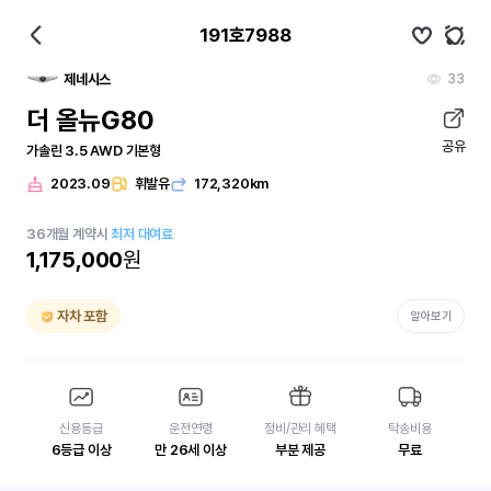
191호7988
33
제네시스
더 올뉴G80
공유
가솔린 3.5 AWD 기본형
2023.09
휘발유
172,320km
36
개월
계약시
최저 대여료
1,175,000
원
자차 포함
알아보기
신용등급
운전연령
정비/관리 혜택
탁송비용
6등급 이상
만 26세 이상
부분 제공
무료