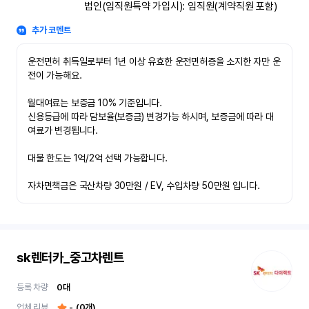
법인(임직원특약 가입시): 임직원(계약직원 포함)
추가 코멘트
운전면허 취득일로부터 1년 이상 유효한 운전면허증을 소지한 자만 운
전이 가능해요.

월대여료는 보증금 10% 기준입니다.

신용등급에 따라 담보율(보증금) 변경가능 하시며, 보증금에 따라 대
여료가 변경됩니다.

대물 한도는 1억/2억 선택 가능합니다.

자차면책금은 국산차량 30만원 / EV, 수입차량 50만원 입니다.
sk렌터카_중고차렌트
등록 차량
0
대
업체 리뷰
-
(
0
개)