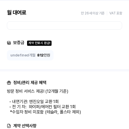
월 대여료
만 26세 이상 기준
VAT 포함
보증금
계약 만료시 환급!
undefined개월
812
만원
정비/관리 제공 혜택
방문 정비 서비스 제공! (12개월 기준)

  - 내연기관: 엔진오일 교환 1회

  - 전 기 차:  와이퍼/에어컨 필터 교환 1회

   *수입차 정비 미포함 (테슬라, 폴스타 제외)
계약 선택사항