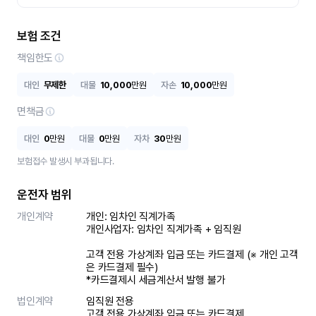
보험 조건
책임한도
대인
무제한
대물
10,000
만원
자손
10,000
만원
면책금
대인
0
만원
대물
0
만원
자차
30
만원
보험접수 발생시 부과됩니다.
운전자 범위
개인계약
개인: 임차인 직계가족 

개인사업자: 임차인 직계가족 + 임직원

고객 전용 가상계좌 입금 또는 카드결제 (※ 개인 고객
은 카드결제 필수)

*카드결제시 세금계산서 발행 불가
법인계약
임직원 전용

고객 전용 가상계좌 입금 또는 카드결제
