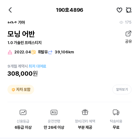
190호4896
175
기아
모닝 어반
공유
1.0 가솔린 프레스티지
2022.04
휘발유
39,106km
9
개월
계약시
최저 대여료
308,000
원
자차 포함
알아보기
신용등급
운전연령
정비/관리 혜택
탁송비용
6등급 이상
만 26세 이상
부분 제공
무료