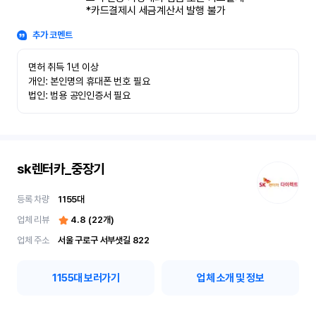
*카드결제시 세금계산서 발행 불가
추가 코멘트
면허 취득 1년 이상

개인: 본인명의 휴대폰 번호 필요

법인: 범용 공인인증서 필요
sk렌터카_중장기
등록 차량
1155
대
업체 리뷰
4.8
(
22
개)
업체 주소
서울 구로구 서부샛길 822
1155
대 보러가기
업체 소개 및 정보