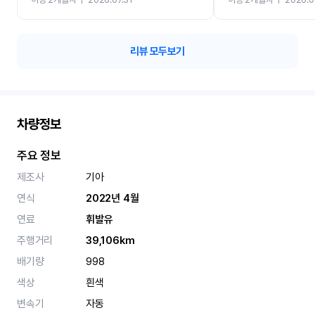
카 렌트 고민없이 강추합니
리뷰 모두보기
차량정보
주요 정보
제조사
기아
연식
2022년 4월
연료
휘발유
주행거리
39,106km
배기량
998
색상
흰색
변속기
자동