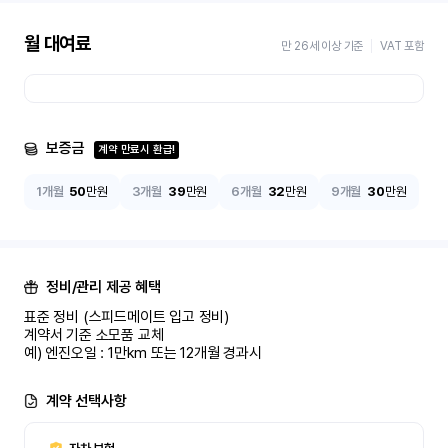
월 대여료
만 26세 이상 기준
VAT 포함
보증금
계약 만료시 환급!
1개월
50
만원
3개월
39
만원
6개월
32
만원
9개월
30
만원
정비/관리 제공 혜택
표준 정비 (스피드메이트 입고 정비)

계약서 기준 소모품 교체

예) 엔진오일 : 1만km 또는 12개월 경과시
계약 선택사항