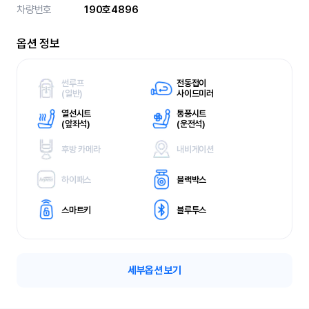
차량번호
190호4896
옵션 정보
썬루프
전동접이
(
일반)
사이드미러
열선시트
통풍시트
(
앞좌석)
(
운전석)
후방 카메라
내비게이션
하이패스
블랙박스
스마트키
블루투스
세부옵션 보기