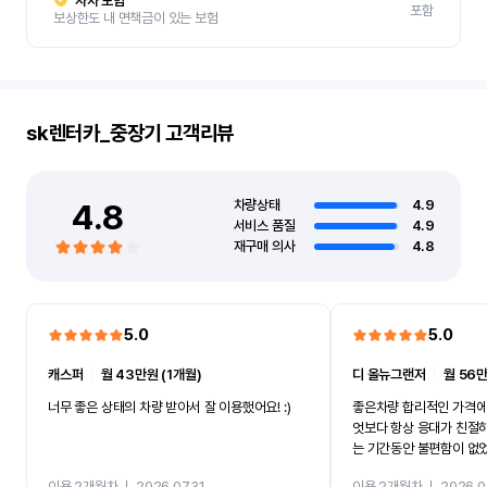
자차 보험
포함
보상한도 내 면책금이 있는 보험
sk렌터카_중장기
고객리뷰
4.8
차량상태
4.9
서비스 품질
4.9
재구매 의사
4.8
5.0
5.0
캐스퍼
ㅣ
월 43만원 (1개월)
디 올뉴그랜저
ㅣ
월 56만
너무 좋은 상태의 차량 받아서 잘 이용했어요! :)
좋은차량 합리적인 가격에
엇보다 항상 응대가 친절
는 기간동안 불편함이 없
까지 진행할만큼 여러가지
이용 2개월차
ㅣ
2026.07.31
이용 2개월차
ㅣ
2026.0