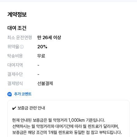
계약정보
대여 조건
최소 운전연령
만 26세 이상
위약율
20%
탁송비용
무료
대여지역
-
결제수단
-
결제방식
선불결제
추가 코멘트
✔️ 보증금 관련 안내
현재 안내된 보증금은 월 약정거리 1,000km 기준입니다.
선택하시는 월 약정거리와 대여기간에 따라 월 렌트료가 달라지며,
보증금은 해당 조건의 1개월 렌트료와 동일한 점 참고 부탁드립니다.