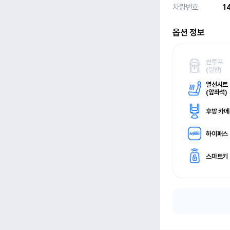
차량번호
1
옵션 정보
썬루프
(
일반)
열선시트
(
앞좌석)
후방 카
하이패스
스마트키