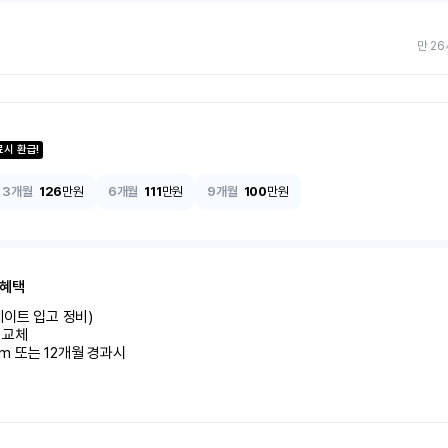
만 26
료시 환급!
3개월
126
만원
6개월
111
만원
9개월
100
만원
 혜택
이트 입고 정비)

교체

km 또는 12개월 경과시