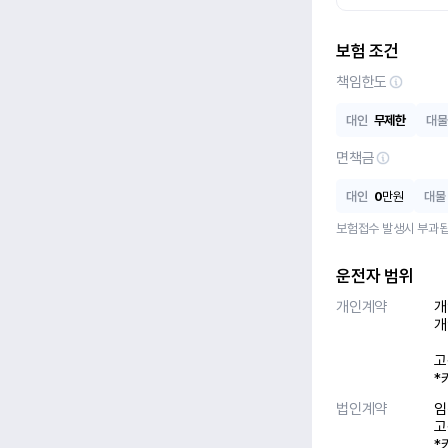
보험 조건
책임한도
대인
무제한
대물
면책금
대인
0
만원
대물
보험접수 발생시 부과됩
운전자 범위
개인계약
개
개
고
*
법인계약
임
고
*