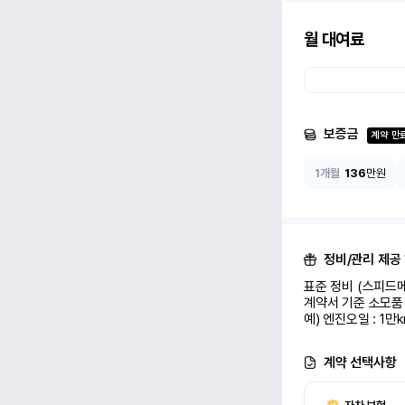
월 대여료
보증금
계약 만
1개월
136
만원
정비/관리 제공
표준 정비 (스피드메
계약서 기준 소모품 
예) 엔진오일 : 1만
계약 선택사항