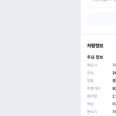
차량정보
주요 정보
제조사
기
연식
2
연료
경
주행거리
9
배기량
2,
색상
미
변속기
자