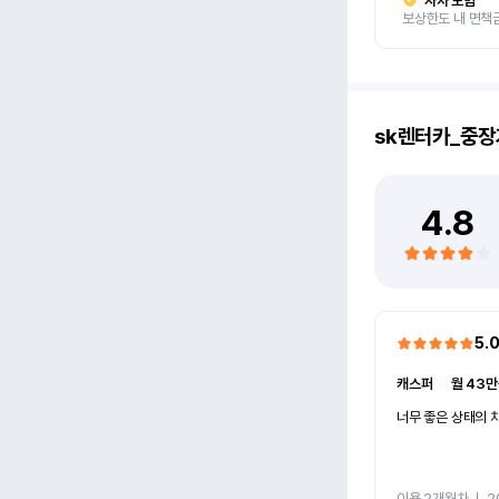
자차 보험
보상한도 내 면책
sk렌터카_중장
4.8
5.
캐스퍼
ㅣ
월 43만
너무 좋은 상태의 차
이용 2개월차
ㅣ
2