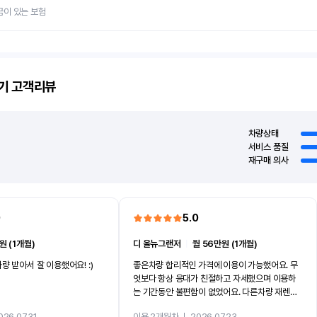
금이 있는 보험
기
고객리뷰
차량상태
서비스 품질
재구매 의사
0
5.0
원 (1개월)
디 올뉴그랜저
ㅣ
월 56만원 (1개월)
량 받아서 잘 이용했어요! :)
좋은차량 합리적인 가격에 이용이 가능했어요. 무
엇보다 항상 응대가 친절하고 자세했으며 이용하
는 기간동안 불편함이 없었어요. 다른차량 재렌트
까지 진행할만큼 여러가지로 만족스럽습니다. 반
026.07.31
이용 2개월차
ㅣ
2026.07.23