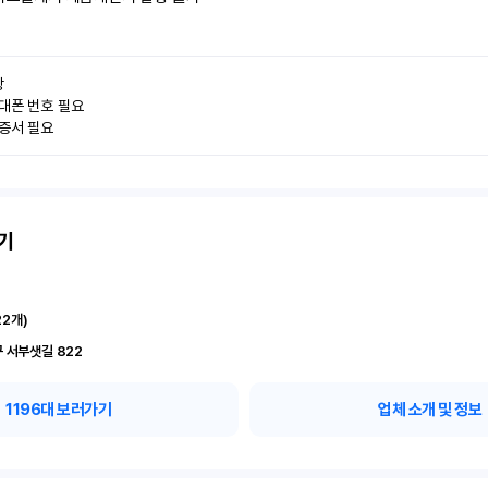


대폰 번호 필요

인증서 필요
기
22
개)
 서부샛길 822
1196
대 보러가기
업체 소개 및 정보