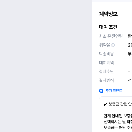
계약정보
대여 조건
최소 운전연령
만
위약율
2
탁송비용
무
대여지역
-
결제수단
-
결제방식
선
추가 코멘트
✔️ 보증금 관련 
현재 안내된 보증금
선택하시는 월 약
보증금은 해당 조