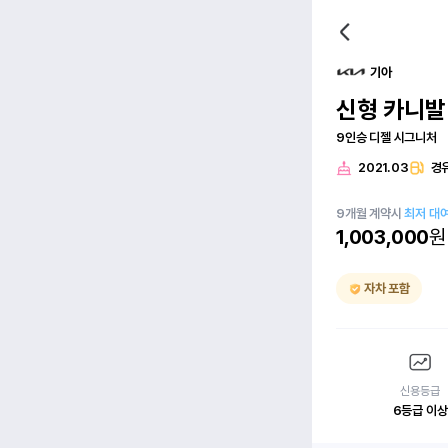
기아
신형 카니발(
9인승 디젤 시그니처
2021.03
경
9
개월
계약시
최저 대
1,003,000
원
자차 포함
신용등급
6등급 이상