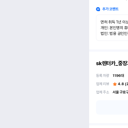
추가 코멘트
면허 취득 1년 이상
개인: 본인명의 휴
법인: 범용 공인
sk렌터카_중장
등록 차량
1196
대
업체 리뷰
4.8
(
업체 주소
서울 구로구