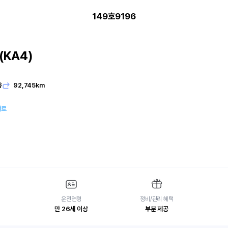
149호9196
KA4)
유
92,745km
여료
운전연령
정비/관리 혜택
만 26세 이상
부분 제공