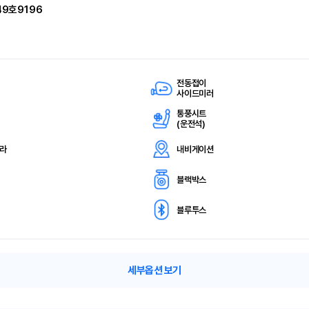
49호9196
전동접이
사이드미러
통풍시트
(
운전석)
메라
내비게이션
블랙박스
블루투스
세부옵션 보기