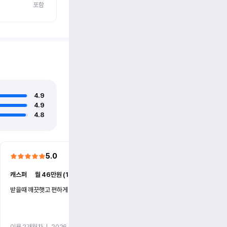
포함
4.9
4.9
4.8
5.0
5.0
캐스퍼
ㅣ
월 46만원 (1개월)
EV6
ㅣ
월 74만원 (1개월)
받을때 깨끗햇고 편하게 잘이용했습니다!
전기차 처음 타봤는데 편하게 
니다
이용 2개월차
ㅣ
2026.07.08
이용 2개월차
ㅣ
2026.06.10