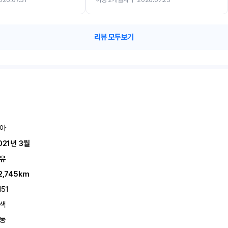
카 렌트 고민없이 강추합니다!!
리뷰 모두보기
아
021년 3월
유
2,745km
151
색
동