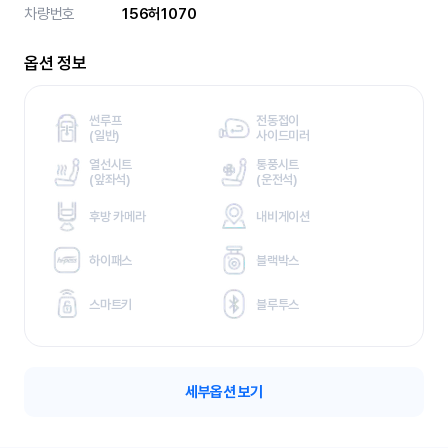
차량번호
156허1070
옵션 정보
썬루프
전동접이
(
일반)
사이드미러
열선시트
통풍시트
(
앞좌석)
(
운전석)
후방 카메라
내비게이션
하이패스
블랙박스
스마트키
블루투스
세부옵션 보기