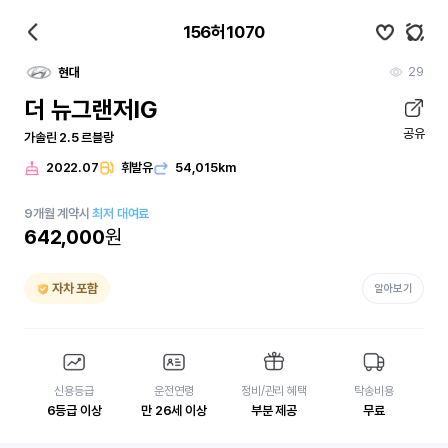
156허1070
29
현대
더 뉴그랜저IG
공유
가솔린 2.5 르블랑
2022.07
휘발유
54,015km
9
개월
계약시
최저 대여료
642,000
원
자차 포함
알아보기
신용등급
운전연령
정비/관리 혜택
탁송비용
6등급 이상
만 26세 이상
부분 제공
무료