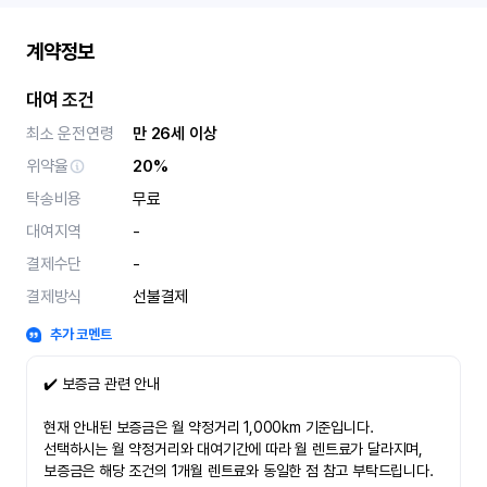
계약정보
대여 조건
최소 운전연령
만 26세 이상
위약율
20%
탁송비용
무료
대여지역
-
결제수단
-
결제방식
선불결제
추가 코멘트
✔️ 보증금 관련 안내
현재 안내된 보증금은 월 약정거리 1,000km 기준입니다.
선택하시는 월 약정거리와 대여기간에 따라 월 렌트료가 달라지며,
보증금은 해당 조건의 1개월 렌트료와 동일한 점 참고 부탁드립니다.