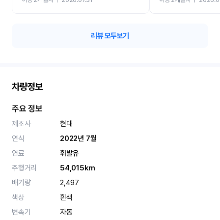
카 렌트 고민없이 강추합니
리뷰 모두보기
차량정보
주요 정보
제조사
현대
연식
2022년 7월
연료
휘발유
주행거리
54,015km
배기량
2,497
색상
흰색
변속기
자동