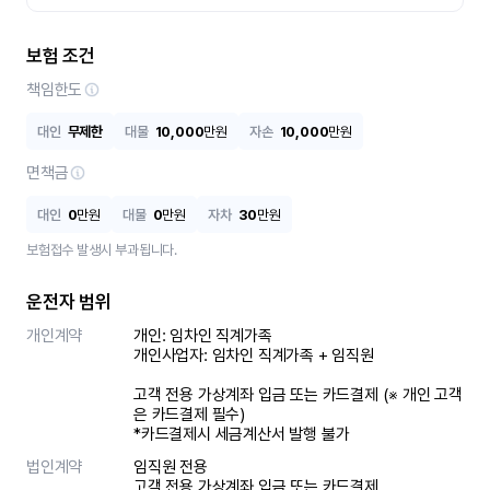
보험 조건
책임한도
대인
무제한
대물
10,000
만원
자손
10,000
만원
면책금
대인
0
만원
대물
0
만원
자차
30
만원
보험접수 발생시 부과됩니다.
운전자 범위
개인계약
개인: 임차인 직계가족 

개인사업자: 임차인 직계가족 + 임직원

고객 전용 가상계좌 입금 또는 카드결제 (※ 개인 고객
은 카드결제 필수)

*카드결제시 세금계산서 발행 불가
법인계약
임직원 전용

고객 전용 가상계좌 입금 또는 카드결제
