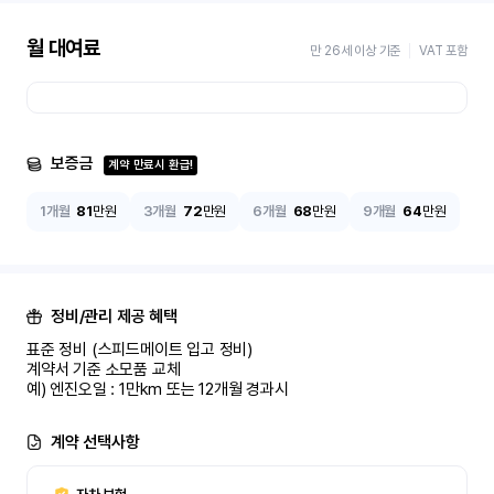
월 대여료
만 26세 이상 기준
VAT 포함
보증금
계약 만료시 환급!
1개월
81
만원
3개월
72
만원
6개월
68
만원
9개월
64
만원
정비/관리 제공 혜택
표준 정비 (스피드메이트 입고 정비)

계약서 기준 소모품 교체

예) 엔진오일 : 1만km 또는 12개월 경과시
계약 선택사항