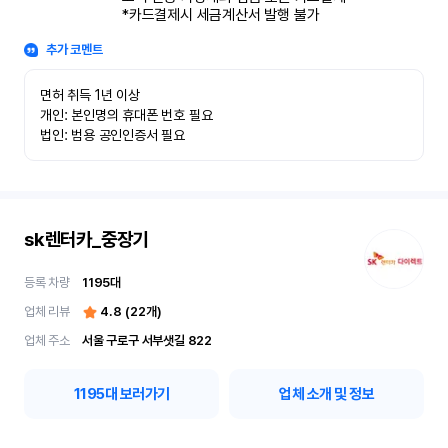
*카드결제시 세금계산서 발행 불가
추가 코멘트
면허 취득 1년 이상

개인: 본인명의 휴대폰 번호 필요

법인: 범용 공인인증서 필요
sk렌터카_중장기
등록 차량
1195
대
업체 리뷰
4.8
(
22
개)
업체 주소
서울 구로구 서부샛길 822
1195
대 보러가기
업체 소개 및 정보