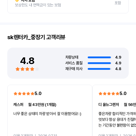
자차 보험
포함
보상한도 내 면책금이 있는 보험
sk렌터카_중장기
고객리뷰
4.8
차량상태
4.9
서비스 품질
4.9
재구매 의사
4.8
5.0
5.0
캐스퍼
ㅣ
월 43만원 (1개월)
디 올뉴그랜저
ㅣ
월 56만
너무 좋은 상태의 차량 받아서 잘 이용했어요! :)
좋은차량 합리적인 가격에
엇보다 항상 응대가 친절
는 기간동안 불편함이 없
까지 진행할만큼 여러가지
이용 2개월차
ㅣ
2026.07.31
이용 2개월차
ㅣ
2026.0