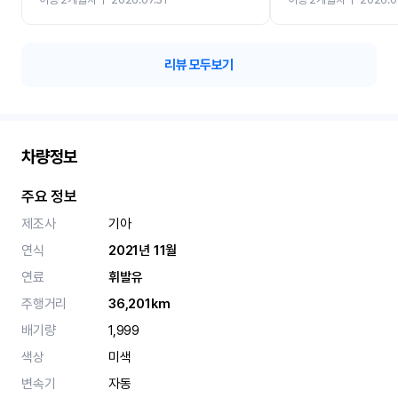
카 렌트 고민없이 강추합니
리뷰 모두보기
차량정보
주요 정보
제조사
기아
연식
2021년 11월
연료
휘발유
주행거리
36,201km
배기량
1,999
색상
미색
변속기
자동