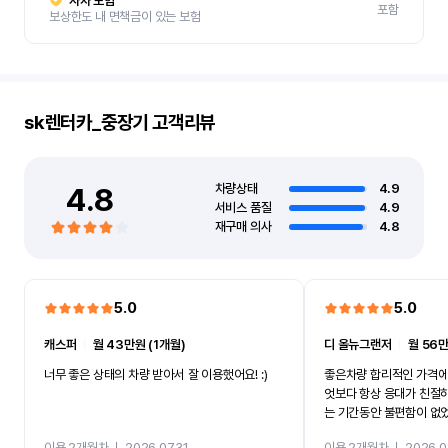
자차 보험
포함
보상한도 내 면책금이 있는 보험
sk렌터카_중장기
고객리뷰
4.8
차량상태
4.9
서비스 품질
4.9
재구매 의사
4.8
5.0
5.0
캐스퍼
ㅣ
월 43만원 (1개월)
디 올뉴그랜저
ㅣ
월 56만
너무 좋은 상태의 차량 받아서 잘 이용했어요! :)
좋은차량 합리적인 가격에
엇보다 항상 응대가 친절
는 기간동안 불편함이 없
까지 진행할만큼 여러가지
이용 2개월차
ㅣ
2026.07.31
이용 2개월차
ㅣ
2026.0