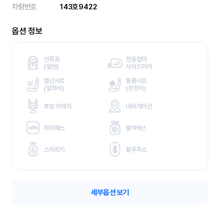
차량번호
143호9422
옵션 정보
썬루프
전동접이
(
일반)
사이드미러
열선시트
통풍시트
(
앞좌석)
(
운전석)
후방 카메라
내비게이션
하이패스
블랙박스
스마트키
블루투스
세부옵션 보기