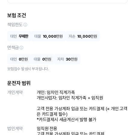
보험 조건
책임한도
대인
무제한
대물
10,000
만원
자손
10,000
만원
면책금
대인
0
만원
대물
0
만원
자차
30
만원
보험접수 발생시 부과됩니다.
운전자 범위
개인계약
개인: 임차인 직계가족 

개인사업자: 임차인 직계가족 + 임직원

고객 전용 가상계좌 입금 또는 카드결제 (※ 개인 고객
은 카드결제 필수)

*카드결제시 세금계산서 발행 불가
법인계약
임직원 전용

고객 전용 가상계좌 입금 또는 카드결제
