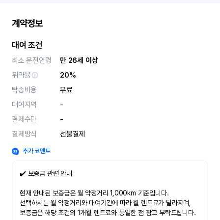
계약정보
대여 조건
최소 운전연령
만 26세 이상
위약율
20%
탁송비용
무료
대여지역
-
결제수단
-
결제방식
선불결제
추가 코멘트
✔️ 보증금 관련 안내
현재 안내된 보증금은 월 약정거리 1,000km 기준입니다.
선택하시는 월 약정거리와 대여기간에 따라 월 렌트료가 달라지며,
보증금은 해당 조건의 1개월 렌트료와 동일한 점 참고 부탁드립니다.