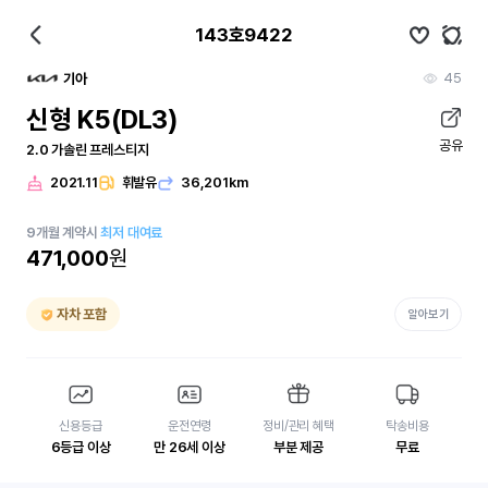
143호9422
45
기아
신형 K5(DL3)
공유
2.0 가솔린 프레스티지
2021.11
휘발유
36,201km
9
개월
계약시
최저 대여료
471,000
원
자차 포함
알아보기
신용등급
운전연령
정비/관리 혜택
탁송비용
6등급 이상
만 26세 이상
부분 제공
무료