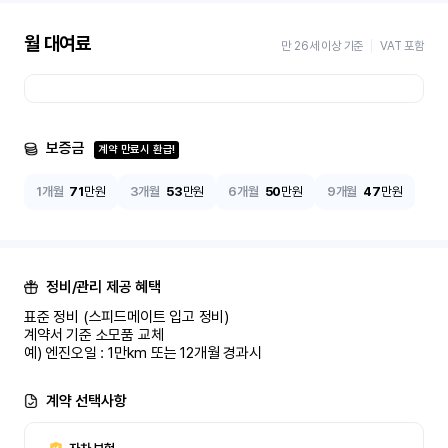
월 대여료
만 26세 이상 기준
VAT 포함
보증금
계약 만료시 환급!
1개월
71
만원
3개월
53
만원
6개월
50
만원
9개월
47
만원
정비/관리 제공 혜택
표준 정비 (스피드메이트 입고 정비)

계약서 기준 소모품 교체

예) 엔진오일 : 1만km 또는 12개월 경과시
계약 선택사항