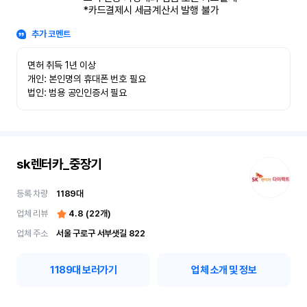
*카드결제시 세금계산서 발행 불가
추가 코멘트
면허 취득 1년 이상

개인: 본인명의 휴대폰 번호 필요

법인: 범용 공인인증서 필요
sk렌터카_중장기
등록 차량
1189
대
업체 리뷰
4.8
(
22
개)
업체 주소
서울 구로구 서부샛길 822
1189
대 보러가기
업체 소개 및 정보