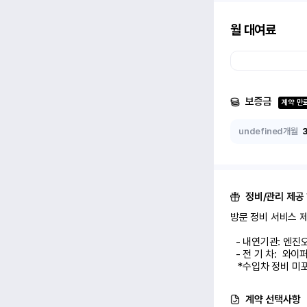
월 대여료
보증금
계약 만
undefined개월
정비/관리 제공
방문 정비 서비스 제공
  - 내연기관: 엔진오일 교환 1회

  - 전 기 차:  와이퍼/에어컨 필터 교환 1회

   *수입차 정비 
계약 선택사항