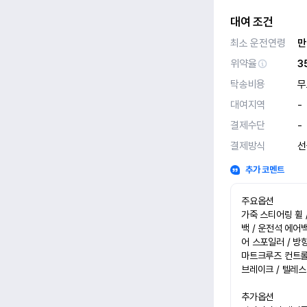
대여 조건
최소 운전연령
만
위약율
3
탁송비용
무
대여지역
-
결제수단
-
결제방식
선
추가 코멘트
주요옵션

가죽 스티어링 휠 
백 / 운전석 에어백
어 스포일러 / 방
마트크루즈 컨트롤 /
브레이크 / 텔레스
추가옵션
