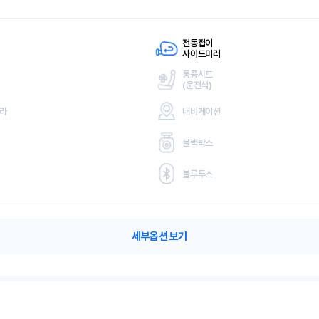
전동접이
사이드미러
통풍시트
(
운전석)
메라
내비게이션
블랙박스
블루투스
세부옵션 보기