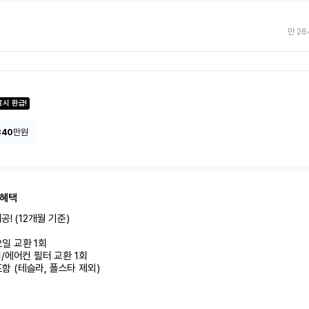
만 26
료시 환급!
340
만원
 혜택
! (12개월 기준)

미포함 (테슬라, 폴스타 제외)