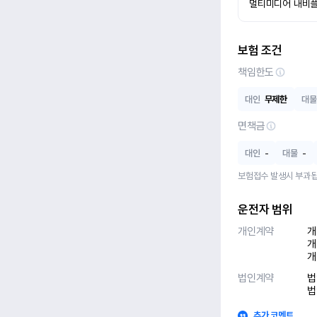
멀티미디어 내비플
보험 조건
책임한도
대인
무제한
대물
면책금
대인
-
대물
-
보험접수 발생시 부과됩
운전자 범위
개인계약
개
개
개
법인계약
법
법
추가 코멘트