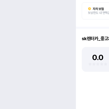
자차 보험
보상한도 내 면책
sk렌터카_중
0.0