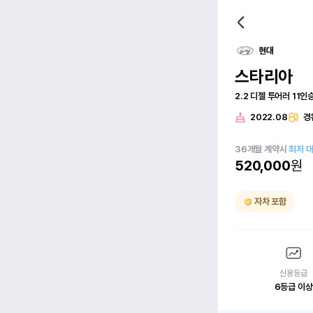
현대
스타리아
2.2 디젤 투어러 11인
2022.08
경
36
개월
계약시
최저 
520,000
원
자차 포함
신용등급
6등급 이상