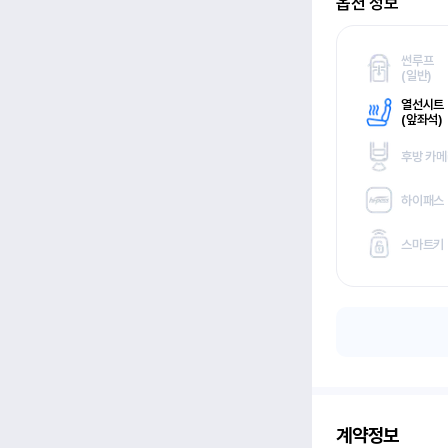
옵션 정보
썬루프
(
일반)
열선시트
(
앞좌석)
후방 카
하이패스
스마트키
계약정보