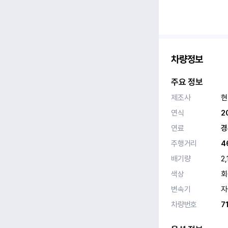
차량정보
주요 정보
제조사
현
연식
2
연료
경
주행거리
4
배기량
2,
색상
회
변속기
자
차량번호
7