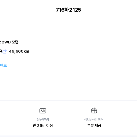
716하2125
승 2WD 모던
유
46,600km
대여료
운전연령
정비/관리 혜택
만 26세 이상
부분 제공