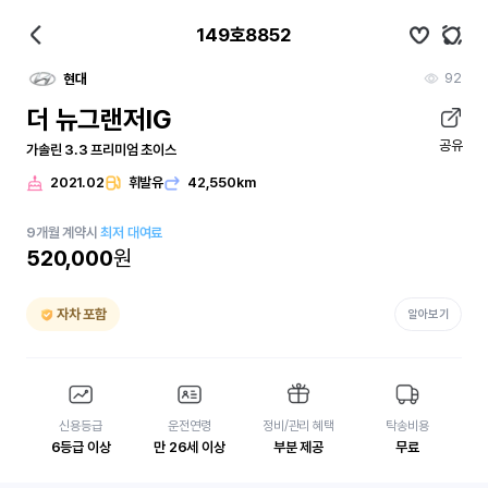
149호8852
92
현대
더 뉴그랜저IG
공유
가솔린 3.3 프리미엄 초이스
2021.02
휘발유
42,550km
9
개월
계약시
최저 대여료
520,000
원
자차 포함
알아보기
신용등급
운전연령
정비/관리 혜택
탁송비용
6등급 이상
만 26세 이상
부분 제공
무료