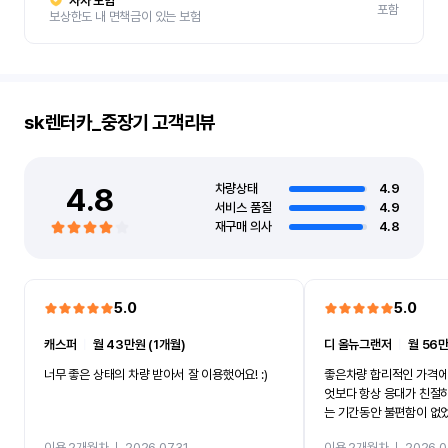
자차 보험
포함
보상한도 내 면책금이 있는 보험
sk렌터카_중장기
고객리뷰
4.8
차량상태
4.9
서비스 품질
4.9
재구매 의사
4.8
5.0
5.0
캐스퍼
ㅣ
월 43만원 (1개월)
디 올뉴그랜저
ㅣ
월 56만
너무 좋은 상태의 차량 받아서 잘 이용했어요! :)
좋은차량 합리적인 가격에
엇보다 항상 응대가 친절
는 기간동안 불편함이 없
까지 진행할만큼 여러가지
이용 2개월차
ㅣ
2026.07.31
이용 2개월차
ㅣ
2026.0