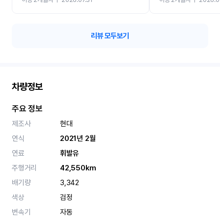
카 렌트 고민없이 강추합니
리뷰 모두보기
차량정보
주요 정보
제조사
현대
연식
2021년 2월
연료
휘발유
주행거리
42,550km
배기량
3,342
색상
검정
변속기
자동