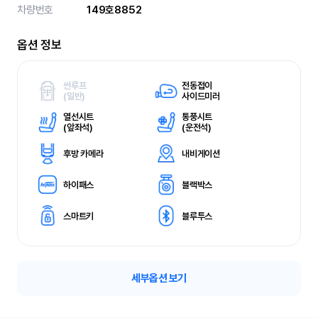
차량번호
149호8852
옵션 정보
썬루프
전동접이
(
일반)
사이드미러
열선시트
통풍시트
(
앞좌석)
(
운전석)
후방 카메라
내비게이션
하이패스
블랙박스
스마트키
블루투스
세부옵션 보기