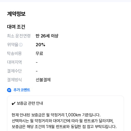
계약정보
대여 조건
최소 운전연령
만 26세 이상
위약율
20%
탁송비용
무료
대여지역
-
결제수단
-
결제방식
선불결제
추가 코멘트
✔️ 보증금 관련 안내
현재 안내된 보증금은 월 약정거리 1,000km 기준입니다.
선택하시는 월 약정거리와 대여기간에 따라 월 렌트료가 달라지며,
보증금은 해당 조건의 1개월 렌트료와 동일한 점 참고 부탁드립니다.