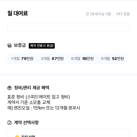
월 대여료
만 26세 이상 기준
VAT 포함
보증금
계약 만료시 환급!
1개월
79
만원
3개월
67
만원
6개월
55
만원
9개월
52
만원
정비/관리 제공 혜택
표준 정비 (스피드메이트 입고 정비)

계약서 기준 소모품 교체

예) 엔진오일 : 1만km 또는 12개월 경과시
계약 선택사항