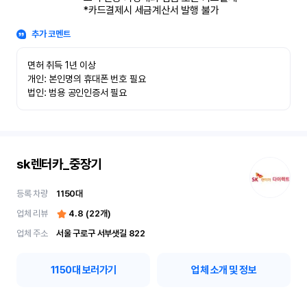
*카드결제시 세금계산서 발행 불가
추가 코멘트
면허 취득 1년 이상

개인: 본인명의 휴대폰 번호 필요

법인: 범용 공인인증서 필요
sk렌터카_중장기
등록 차량
1150
대
업체 리뷰
4.8
(
22
개)
업체 주소
서울 구로구 서부샛길 822
1150
대 보러가기
업체 소개 및 정보