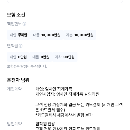
보험 조건
책임한도
대인
무제한
대물
10,000
만원
자손
10,000
만원
면책금
대인
0
만원
대물
0
만원
자차
30
만원
보험접수 발생시 부과됩니다.
운전자 범위
개인계약
개인: 임차인 직계가족 

개인사업자: 임차인 직계가족 + 임직원

고객 전용 가상계좌 입금 또는 카드결제 (※ 개인 고객
은 카드결제 필수)

*카드결제시 세금계산서 발행 불가
법인계약
임직원 전용

고객 전용 가상계좌 입금 또는 카드결제
