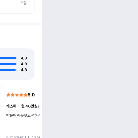
포함
4.9
4.9
4.8
5.0
5.0
캐스퍼
ㅣ
월 46만원 (1개월)
EV6
ㅣ
월 74만원 (1개월)
받을때 깨끗햇고 편하게 잘이용했습니다!
전기차 처음 타봤는데 편하게 
니다
이용 2개월차
ㅣ
2026.07.08
이용 2개월차
ㅣ
2026.06.10