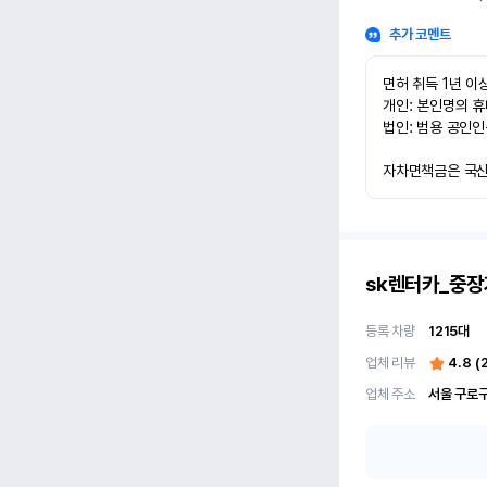
추가 코멘트
면허 취득 1년 이상
개인: 본인명의 휴
법인: 범용 공인인
자차면책금은 국산차
sk렌터카_중장
등록 차량
1215
대
업체 리뷰
4.8
(
업체 주소
서울 구로구