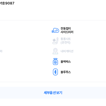
91호9087
전동접이
사이드미러
통풍시트
(
운전석)
메라
내비게이션
블랙박스
블루투스
세부옵션 보기