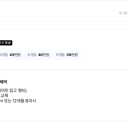
만 26
료시 환급!
3개월
49
만원
6개월
40
만원
9개월
38
만원
 혜택
이트 입고 정비)

교체

km 또는 12개월 경과시