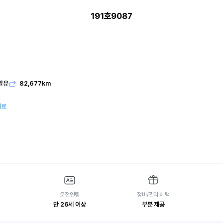
191호9087
발유
82,677km
여료
운전연령
정비/관리 혜택
만 26세 이상
부분 제공