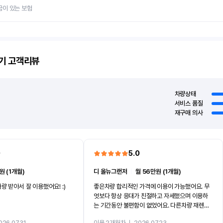
금이 있는 보험
기
고객리뷰
차량상태
서비스 품질
재구매 의사
0
5.0
원 (1개월)
디 올뉴그랜저
ㅣ
월 56만원 (1개월)
량 받아서 잘 이용했어요! :)
좋은차량 합리적인 가격에 이용이 가능했어요. 무
엇보다 항상 응대가 친절하고 자세했으며 이용하
는 기간동안 불편함이 없었어요. 다른차량 재렌트
까지 진행할만큼 여러가지로 만족스럽습니다. 반
026.07.31
이용 2개월차
ㅣ
2026.07.23