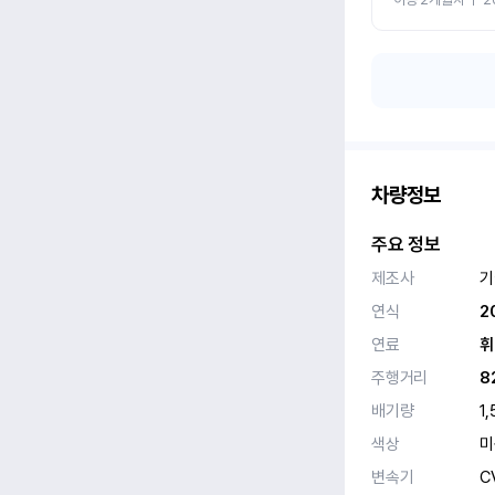
차량정보
주요 정보
제조사
기
연식
2
연료
휘
주행거리
8
배기량
1,
색상
미
변속기
C