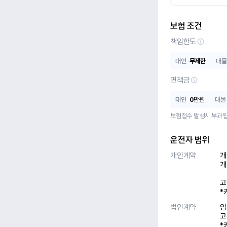
보험 조건
책임한도
대인
무제한
대물
면책금
대인
0
만원
대물
보험접수 발생시 부과됩
운전자 범위
개인계약
개
개
고
*
법인계약
임
고
*