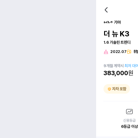
기아
더 뉴 K3
1.6 가솔린 트렌디
2022.07
휘
9
개월
계약시
최저 대
383,000
원
자차 포함
신용등급
6등급 이상