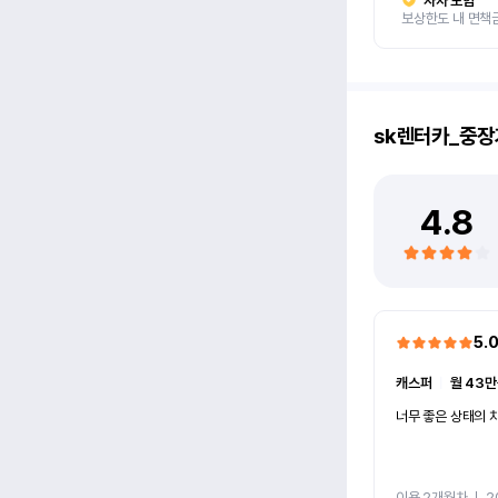
자차 보험
보상한도 내 면책
sk렌터카_중장
4.8
5.
캐스퍼
ㅣ
월 43만
너무 좋은 상태의 차
이용 2개월차
ㅣ
2