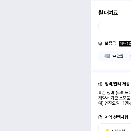
월 대여료
보증금
계약 만
1개월
64
만원
정비/관리 제공
표준 정비 (스피드메
계약서 기준 소모품 
예) 엔진오일 : 1만
계약 선택사항