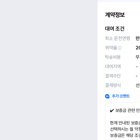
계약정보
대여 조건
최소 운전연령
만
위약율
2
탁송비용
무
대여지역
-
결제수단
-
결제방식
선
추가 코멘트
✔️ 보증금 관련 
현재 안내된 보증금
선택하시는 월 약
보증금은 해당 조