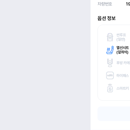
차량번호
1
옵션 정보
썬루프
(
일반)
열선시트
(
앞좌석)
후방 카
하이패스
스마트키