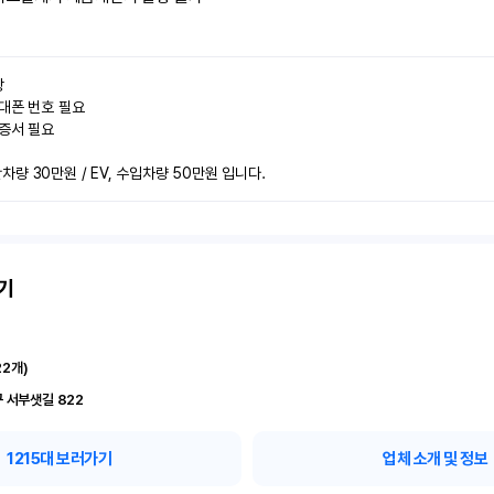


대폰 번호 필요

증서 필요

량 30만원 / EV, 수입차량 50만원 입니다.
기
22
개)
 서부샛길 822
1215
대 보러가기
업체 소개 및 정보