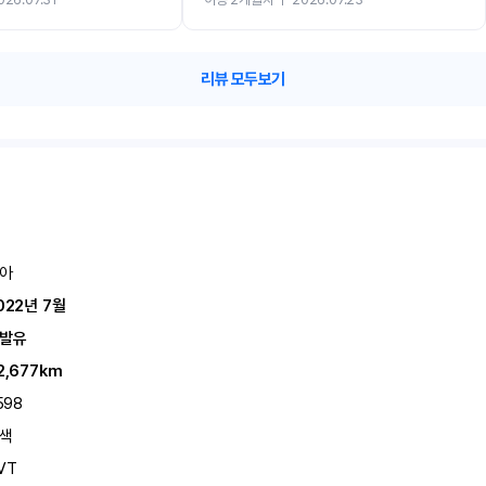
카 렌트 고민없이 강추합니다!!
리뷰 모두보기
아
022년 7월
발유
2,677km
598
색
VT