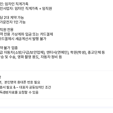
인: 임차인 직계가족 

인사업자: 임차인 직계가족 + 임직원

당 2대 계약 가능

가운전자 1인 가능
직원 전용

객 전용 가상계좌 입금 또는 카드결제

카드결제시 세금계산서 발행 불가

약 불가 업종

급 자동차(소방/구급/보안업체), 엔터사(연예인), 학원(학생), 종교단체 등

탑승 및 수송, 영화 촬영 용도, 자동차 정비 등


,  본인명의 휴대폰 번호 필요

증서 필요 & – 대표자 공동임차인 조건

소득증빙자료를 요청할 수 있음