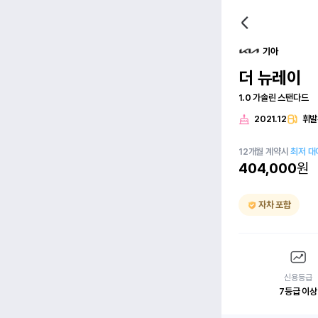
기아
더 뉴레이
1.0 가솔린 스탠다드
2021.12
휘발
12
개월
계약시
최저 대
404,000
원
자차 포함
신용등급
7등급 이상