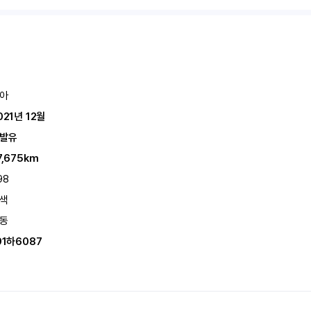
아
021년 12월
발유
7,675km
98
색
동
91하6087