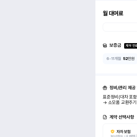
월 대여료
보증금
계약 만
6-11개월
52
만원
정비/관리 제공
표준정비(대차 포함 
→ 소모품 교환주기
계약 선택사항
자차 보험
보상한도 내 면책