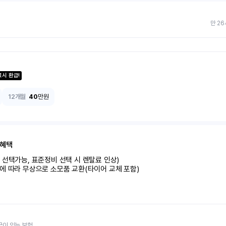
만 26
료시 환급!
12개월
40
만원
 혜택
선택가능, 표준정비 선택 시 렌탈료 인상)

에 따라 무상으로 소모품 교환(타이어 교체 포함)
금이 있는 보험