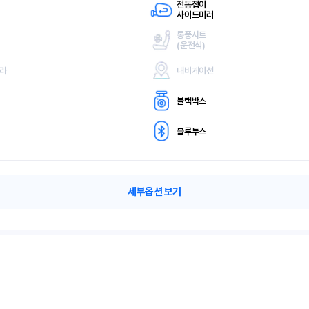
전동접이
사이드미러
통풍시트
(
운전석)
메라
내비게이션
블랙박스
블루투스
세부옵션 보기