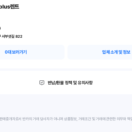
plus렌트
)
 서부샛길 822
0
대 보러가기
업체 소개 및 정보
반납/환불 정책 및 유의사항
판매중개자로서 반카의 거래 당사자가 아니며 상품정보, 거래조건 및 거래에 관련한 의무와 책