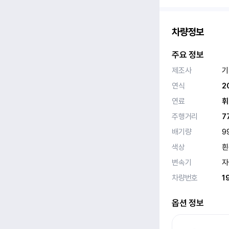
차량정보
주요 정보
제조사
기
연식
2
연료
휘
주행거리
7
배기량
9
색상
흰
변속기
자
차량번호
1
옵션 정보