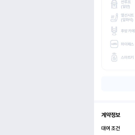
썬루프
(
일반)
열선시트
(
앞좌석)
후방 카
하이패스
스마트키
계약정보
대여 조건