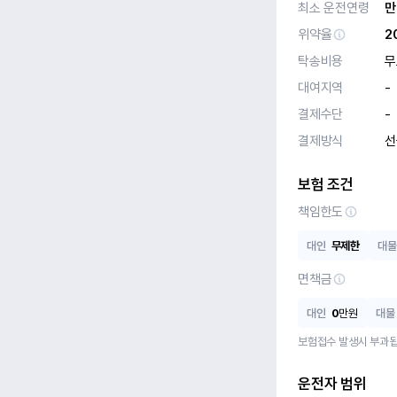
최소 운전연령
만
위약율
2
탁송비용
무
대여지역
-
결제수단
-
결제방식
선
보험 조건
책임한도
대인
무제한
대물
면책금
대인
0
만원
대물
보험접수 발생시 부과됩
운전자 범위