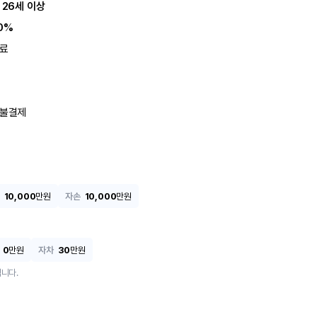
 26세 이상
0%
료
불결제
10,000
만원
자손
10,000
만원
0
만원
자차
30
만원
니다.