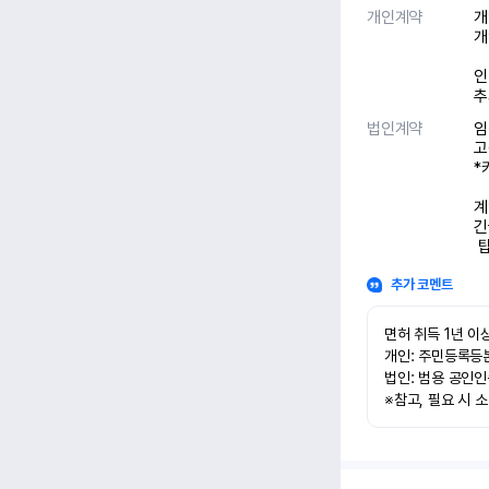
개인계약
개
개
인
추
법인계약
임
고
*
계
긴
 
추가 코멘트
면허 취득 1년 이상
개인: 주민등록등본
법인: 범용 공인인
※참고, 필요 시 