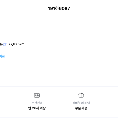
191하6087
유
77,675km
여료
운전연령
정비/관리 혜택
만 26세 이상
부분 제공