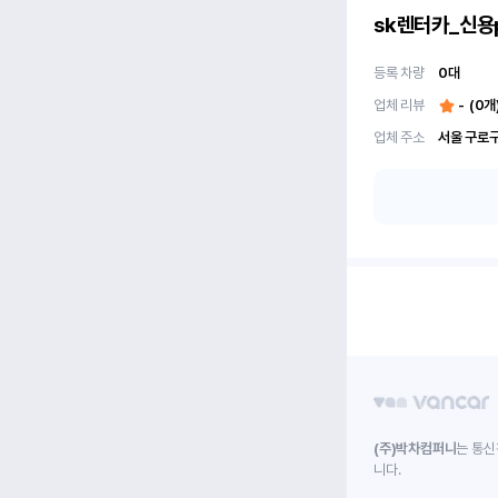
sk렌터카_신용
등록 차량
0
대
업체 리뷰
-
(
0
개
업체 주소
서울 구로구
(주)박차컴퍼니
는 통신
니다.