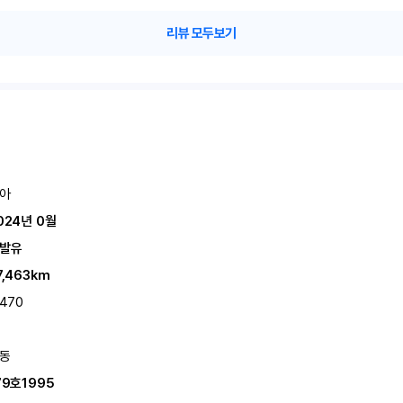
리뷰 모두보기
아
024년 0월
발유
7,463km
,470
동
79호1995