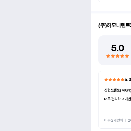
(주)하모니렌트
5.0
5.
신형쏘렌토(MQ4
너무 편리하고 매번
이용 2개월차
ㅣ
2