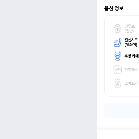
옵션 정보
썬루프
(
일반)
열선시트
(
앞좌석)
후방 카
하이패스
스마트키