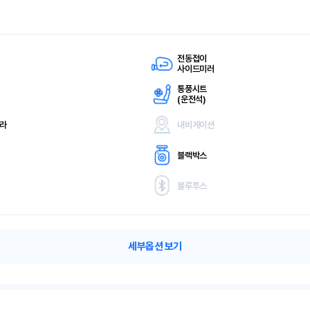
전동접이
사이드미러
통풍시트
(
운전석)
메라
내비게이션
블랙박스
블루투스
세부옵션 보기