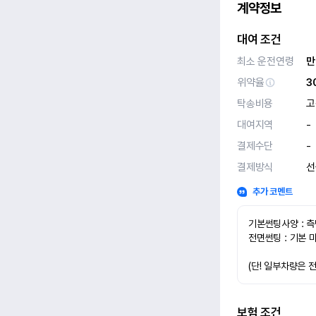
계약정보
대여 조건
최소 운전연령
만
위약율
3
탁송비용
고
대여지역
-
결제수단
-
결제방식
선
추가 코멘트
기본썬팅사양 : 측
전면썬팅 : 기본 
(단! 일부차량은 
보험 조건