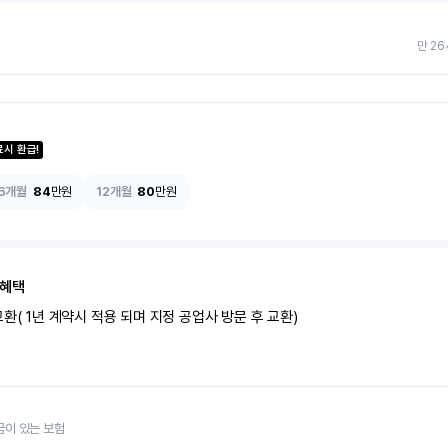
만 26
료시 환급!
6개월
84
만원
12개월
80
만원
 혜택
환( 1년 계약시 적용 되며 지정 공업사 방문 후 교환)
금이 있는 보험