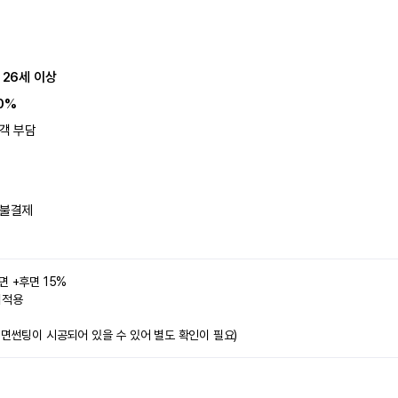
 26세 이상
0%
객 부담
불결제
면 +후면 15%
미적용 
전면썬팅이 시공되어 있을 수 있어 별도 확인이 필요)