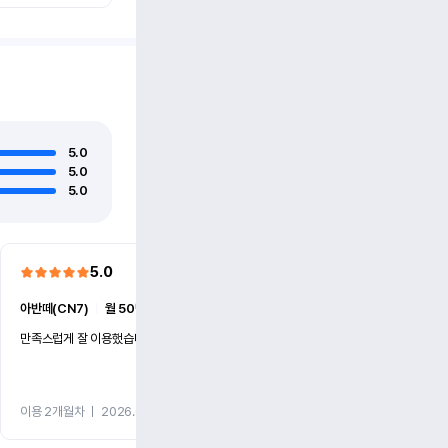
5.0
5.0
5.0
5.0
5.0
아반떼(CN7)
ㅣ
월 50만원 (1개월)
더 뉴카니발(KA4)
ㅣ
월 86만
만족스럽게 잘 이용했습니다
빠른 대응과 친절했습니다.
이용 2개월차
ㅣ
2026.07.27
이용 2개월차
ㅣ
2026.07.15