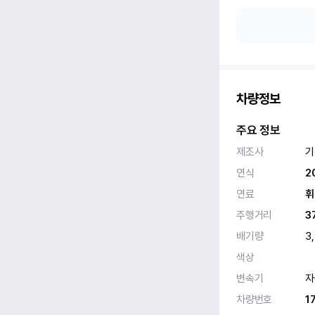
차량정보
주요 정보
제조사
기
연식
2
연료
휘
주행거리
3
배기량
3
색상
변속기
자
차량번호
1