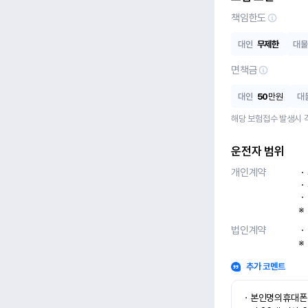
책임한도
대인
무제한
대물
면책금
대인
50
만원
대
해당 보험접수 발생시 
운전자 범위
개인계약
ㆍ
ㆍ
ㆍ
※
법인계약
ㆍ
※
추가 코멘트
ㆍ본인명의휴대폰 