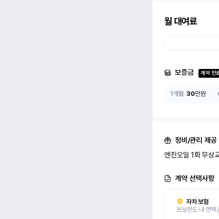
월 대여료
보증금
계약 만
1개월
30
만원
정비/관리 제공
엔진오일 1회 무상교
계약 선택사항
자차 보험
보상한도 내 면책