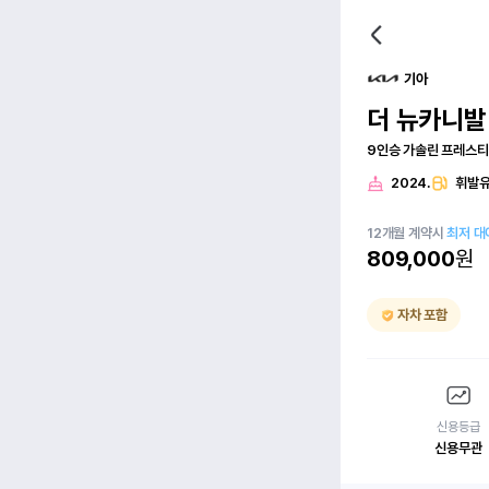
기아
더 뉴카니발(
9인승 가솔린 프레스
2024.
휘발
12
개월
계약시
최저 대
809,000
원
자차 포함
신용등급
신용무관