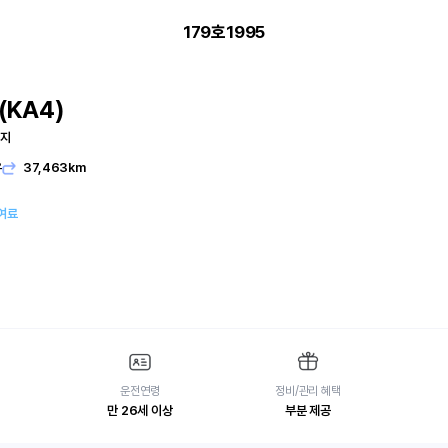
179호1995
KA4)
티지
유
37,463km
여료
운전연령
정비/관리 혜택
만 26세 이상
부분 제공