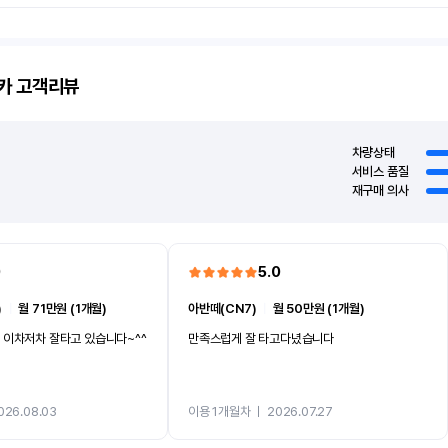
카
고객리뷰
차량상태
서비스 품질
재구매 의사
0
5.0
)
ㅣ
월 71만원 (1개월)
아반떼(CN7)
ㅣ
월 50만원 (1개월)
 이차저차 잘타고 있습니다~^^
만족스럽게 잘 타고다녔습니다
026.08.03
이용 1개월차
ㅣ
2026.07.27