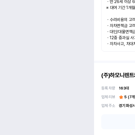
ㆍ만 26세 이상 6
※ 대여 기간 1개월
ㆍ수리비용의 고객과
ㆍ자차면책금 고객과
ㆍ대인/대물면책금 
ㆍ12중 중과실 사
ㆍ자차사고, 차대
(주)하모니렌트
등록 차량
163
대
업체 리뷰
5
(
7
개
업체 주소