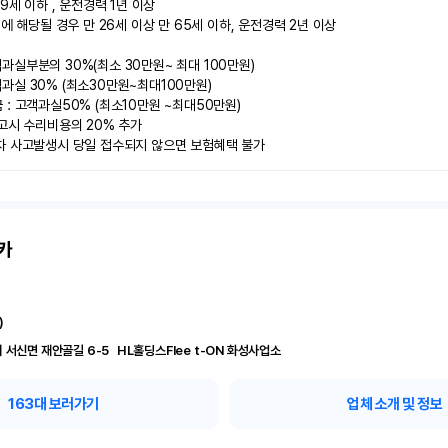
9세 이하 , 운전경력 1년 이상

에 해당될 경우 만 26세 이상 만 65세 이하, 운전경력 2년 이상

실부분의 30%(최소 30만원~ 최대 100만원)

실 30% (최소30만원~최대100만원) 

: 고객과실50% (최소10만원 ~최대50만원)

고시 수리비용의 20% 추가

차 사고발생시 당일 접수되지 않으면 보험혜택 불가
카
)
경기 화성시 서신면 재안골길 6-5	 HL홀딩스Flee t-ON 화성사업소
163
대 보러가기
업체 소개 및 정보