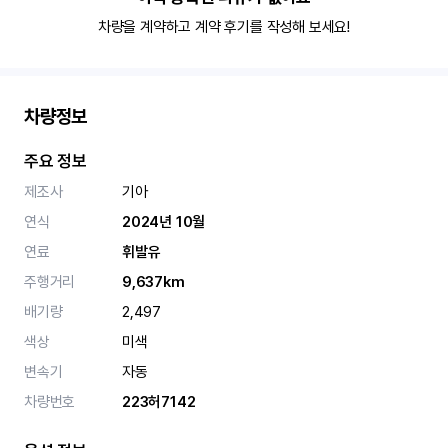
차량을 계약하고 계약 후기를 작성해 보세요!
차량정보
주요 정보
제조사
기아
연식
2024년 10월
연료
휘발유
주행거리
9,637km
배기량
2,497
색상
미색
변속기
자동
차량번호
223허7142