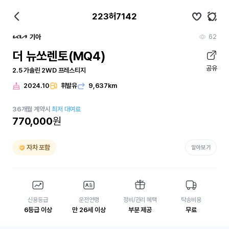
223허7142
62
기아
더 뉴쏘렌토(MQ4)
공유
2.5 가솔린 2WD 프레스티지
2024.10
휘발유
9,637km
36
개월
계약시
최저 대여료
770,000
원
자차 포함
알아보기
신용등급
운전연령
정비/관리 혜택
탁송비용
6등급 이상
만 26세 이상
부분 제공
무료