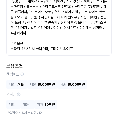
(ISG) / 내비게이션 / 독립제어 에어컨 / 레인 센싱 와이퍼 / 버튼 시동 
스마트키 / 블루투스 / 스마트크루즈 컨트롤 / 스마트폰 무선충전 / 애
플 카플레이/안드로이드 오토 / 열선 스티어링 휠 / 오토 라이트 컨트
롤 / 오토 홀드 / 원격 시동 / 원터치 파워 윈도우 / 자동 에어컨 / 전동
식 트렁크 / 전자식 다이얼 변속기 / 전자식 파킹 브레이크 / 텔레스코
픽 스티어링 / 틸트 스티어링 / 하이빔 어시스트 / 하이패스 룸미러 / 
후방카메라

추가옵션

스타일, 12.3인치 클러스터, 드라이브 와이즈
보험 조건
책임한도
대인
무제한
대물
10,000
만원
자손
10,000
만원
면책금
대인
-
대물
-
자차
30
만원
보험접수 발생시 부과됩니다.