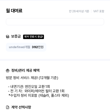
월 대여료
만 26세 이상 기준
VAT 포함
보증금
계약 만료시 환급!
undefined개월
392
만원
정비/관리 제공 혜택
방문 정비 서비스 제공! (12개월 기준)

  - 내연기관: 엔진오일 교환 1회

  - 전 기 차:  와이퍼/에어컨 필터 교환 1회

   *수입차 정비 미포함 (테슬라, 폴스타 제외)
계약 선택사항