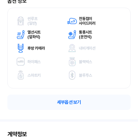
옵션 정보
썬루프
전동접이
(
일반)
사이드미러
열선시트
통풍시트
(
앞좌석)
(
운전석)
후방 카메라
내비게이션
하이패스
블랙박스
스마트키
블루투스
세부옵션 보기
계약정보