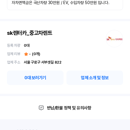
자차면책금은 국산차량 30만원 / EV, 수입차량 50만원 입니다.
sk렌터카_중고차렌트
등록 차량
0
대
업체 리뷰
-
(
0
개)
업체 주소
서울 구로구 서부샛길 822
0
대 보러가기
업체 소개 및 정보
반납/환불 정책 및 유의사항