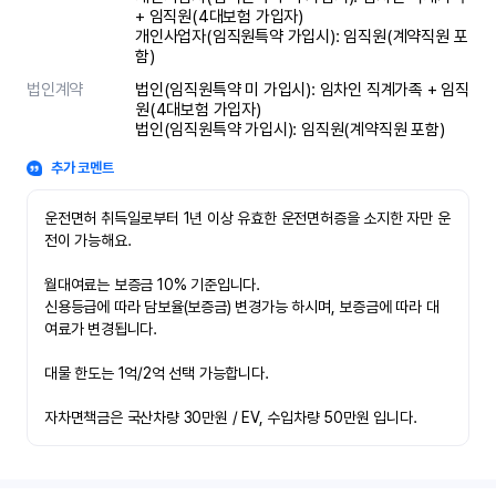
+ 임직원(4대보험 가입자)

개인사업자(임직원특약 가입시): 임직원(계약직원 포
함)
법인계약
법인(임직원특약 미 가입시): 임차인 직계가족 + 임직
원(4대보험 가입자)

법인(임직원특약 가입시): 임직원(계약직원 포함)
추가 코멘트
운전면허 취득일로부터 1년 이상 유효한 운전면허증을 소지한 자만 운
전이 가능해요.

월대여료는 보증금 10% 기준입니다.

신용등급에 따라 담보율(보증금) 변경가능 하시며, 보증금에 따라 대
여료가 변경됩니다.

대물 한도는 1억/2억 선택 가능합니다.

자차면책금은 국산차량 30만원 / EV, 수입차량 50만원 입니다.