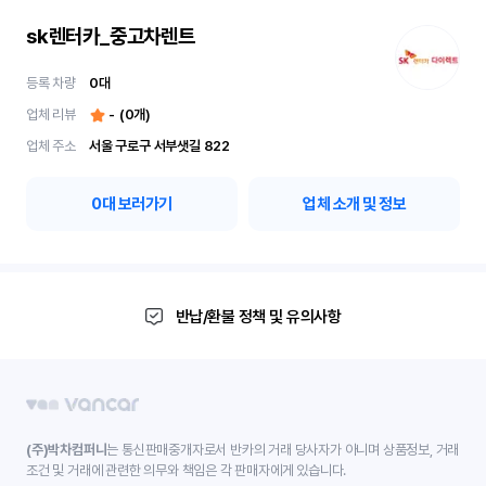
sk렌터카_중고차렌트
등록 차량
0
대
업체 리뷰
-
(
0
개)
업체 주소
서울 구로구 서부샛길 822
0
대 보러가기
업체 소개 및 정보
반납/환불 정책 및 유의사항
(주)박차컴퍼니
는 통신판매중개자로서 반카의 거래 당사자가 아니며 상품정보, 거래
조건 및 거래에 관련한 의무와 책임은 각 판매자에게 있습니다.