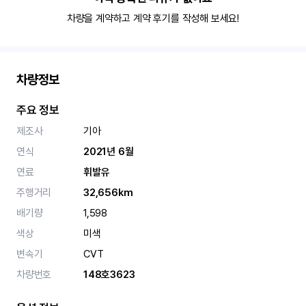
차량을 계약하고 계약 후기를 작성해 보세요!
차량정보
주요 정보
제조사
기아
연식
2021년 6월
연료
휘발유
주행거리
32,656km
배기량
1,598
색상
미색
변속기
CVT
차량번호
148호3623