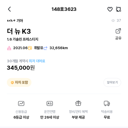
148호3623
37
기아
더 뉴 K3
공유
1.6 가솔린 프레스티지
2021.06
휘발유
32,656km
30
개월
계약시
최저 대여료
345,000
원
자차 포함
알아보기
신용등급
운전연령
정비/관리 혜택
탁송비용
6등급 이상
만 26세 이상
부분 제공
무료