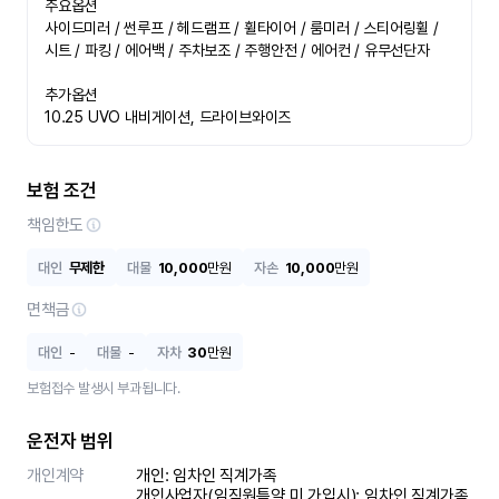
주요옵션

사이드미러 / 썬루프 / 헤드램프 / 휠타이어 / 룸미러 / 스티어링휠 / 
시트 / 파킹 / 에어백 / 주차보조 / 주행안전 / 에어컨 / 유무선단자

추가옵션

10.25 UVO 내비게이션, 드라이브와이즈
보험 조건
책임한도
대인
무제한
대물
10,000
만원
자손
10,000
만원
면책금
대인
-
대물
-
자차
30
만원
보험접수 발생시 부과됩니다.
운전자 범위
개인계약
개인: 임차인 직계가족 

개인사업자(임직원특약 미 가입시): 임차인 직계가족 