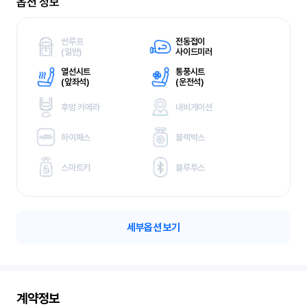
옵션 정보
썬루프
전동접이
(
일반)
사이드미러
열선시트
통풍시트
(
앞좌석)
(
운전석)
후방 카메라
내비게이션
하이패스
블랙박스
스마트키
블루투스
세부옵션 보기
계약정보