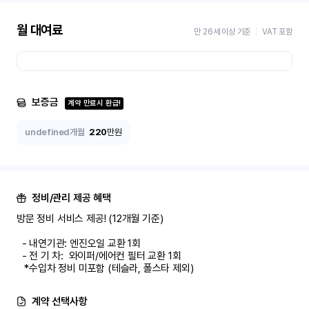
월 대여료
만 26세 이상 기준
VAT 포함
보증금
계약 만료시 환급!
undefined개월
220
만원
정비/관리 제공 혜택
방문 정비 서비스 제공! (12개월 기준)

  - 내연기관: 엔진오일 교환 1회

  - 전 기 차:  와이퍼/에어컨 필터 교환 1회

   *수입차 정비 미포함 (테슬라, 폴스타 제외)
계약 선택사항