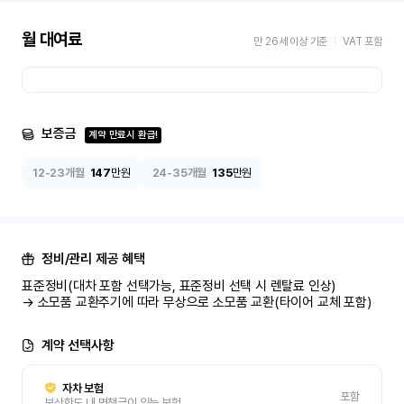
월 대여료
만 26세 이상 기준
VAT 포함
보증금
계약 만료시 환급!
12-23개월
147
만원
24-35개월
135
만원
정비/관리 제공 혜택
표준정비(대차 포함 선택가능, 표준정비 선택 시 렌탈료 인상)

→ 소모품 교환주기에 따라 무상으로 소모품 교환(타이어 교체 포함)
계약 선택사항
자차 보험
포함
보상한도 내 면책금이 있는 보험