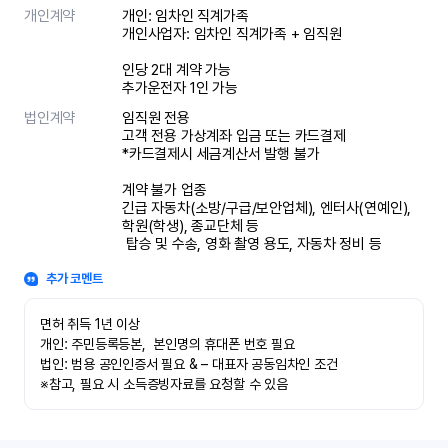
개인계약
개인: 임차인 직계가족 

개인사업자: 임차인 직계가족 + 임직원

인당 2대 계약 가능

추가운전자 1인 가능
법인계약
임직원 전용

고객 전용 가상계좌 입금 또는 카드결제

*카드결제시 세금계산서 발행 불가

계약 불가 업종

긴급 자동차(소방/구급/보안업체), 엔터사(연예인), 
학원(학생), 종교단체 등

 탑승 및 수송, 영화 촬영 용도, 자동차 정비 등
추가 코멘트
면허 취득 1년 이상

개인: 주민등록등본,  본인명의 휴대폰 번호 필요

법인: 범용 공인인증서 필요 & – 대표자 공동임차인 조건

※참고, 필요 시 소득증빙자료를 요청할 수 있음