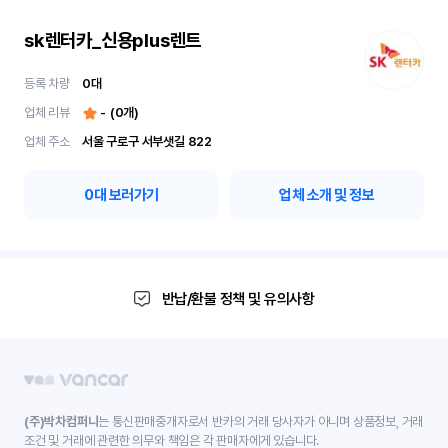
sk렌터카_신용plus렌트
등록 차량
0
대
업체 리뷰
-
(
0
개)
업체 주소
서울 구로구 서부샛길 822
0
대 보러가기
업체 소개 및 정보
반납/환불 정책 및 유의사항
(주)박차컴퍼니
는 통신판매중개자로서 반카의 거래 당사자가 아니며 상품정보, 거래
조건 및 거래에 관련한 의무와 책임은 각 판매자에게 있습니다.