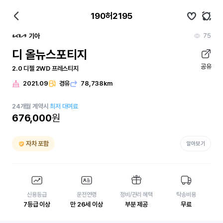
190허2195
75
기아
디 올뉴스포티지
공유
2.0 디젤 2WD 프레스티지
2021.09
경유
78,738km
24
개월
계약시
최저 대여료
676,000
원
자차 포함
알아보기
신용등급
운전연령
정비/관리 혜택
탁송비용
7등급 이상
만 26세 이상
부분 제공
무료