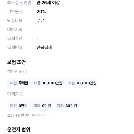
최소 운전연령
만 26세 이상
위약율
20%
탁송비용
무료
대여지역
-
결제수단
-
결제방식
선불결제
보험 조건
책임한도
대인
무제한
대물
10,000
만원
자손
10,000
만원
면책금
대인
0
만원
대물
0
만원
자차
30
만원
보험접수 발생시 부과됩니다.
운전자 범위