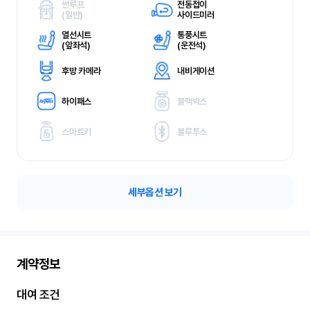
썬루프
전동접이
(
일반)
사이드미러
열선시트
통풍시트
(
앞좌석)
(
운전석)
후방 카메라
내비게이션
하이패스
블랙박스
스마트키
블루투스
세부옵션 보기
계약정보
대여 조건