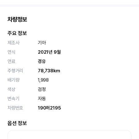
차량정보
주요 정보
제조사
기아
연식
2021년 9월
연료
경유
주행거리
78,738km
배기량
1,998
색상
검정
변속기
자동
차량번호
190허2195
옵션 정보