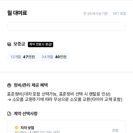
월 대여료
만 26세 이상 기준
VAT 포함
보증금
계약 만료시 환급!
12개월
47
만원
24개월
40
만원
정비/관리 제공 혜택
표준정비(대차 포함 선택가능, 표준정비 선택 시 렌탈료 인상)

→ 소모품 교환주기에 따라 무상으로 소모품 교환(타이어 교체 포함)
계약 선택사항
자차 보험
포함
보상한도 내 면책금이 있는 보험