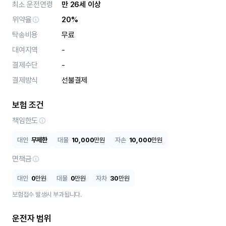
최소 운전연령
만 26세 이상
위약율
20%
탁송비용
무료
대여지역
-
결제수단
-
결제방식
선불결제
보험 조건
책임한도
대인
무제한
대물
10,000
만원
자손
10,000
만원
면책금
대인
0
만원
대물
0
만원
자차
30
만원
보험접수 발생시 부과됩니다.
운전자 범위