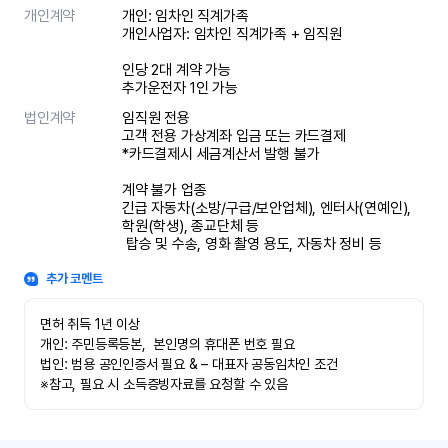
개인계약
개인: 임차인 직계가족 

개인사업자: 임차인 직계가족 + 임직원

인당 2대 계약 가능

추가운전자 1인 가능
법인계약
임직원 전용

고객 전용 가상계좌 입금 또는 카드결제

*카드결제시 세금계산서 발행 불가

계약 불가 업종

긴급 자동차(소방/구급/보안업체), 엔터사(연예인), 
학원(학생), 종교단체 등

 탑승 및 수송, 영화 촬영 용도, 자동차 정비 등
추가 코멘트
면허 취득 1년 이상

개인: 주민등록등본,  본인명의 휴대폰 번호 필요

법인: 범용 공인인증서 필요 & – 대표자 공동임차인 조건

※참고, 필요 시 소득증빙자료를 요청할 수 있음