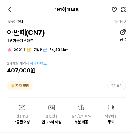
191하1648
140
현대
아반떼(CN7)
공유
1.6 가솔린 스마트
2021.11
휘발유
74,434km
24
개월
계약시
최저 대여료
407,000
원
자차 포함
알아보기
신용등급
운전연령
정비/관리 혜택
탁송비용
7등급 이상
만 26세 이상
부분 제공
무료