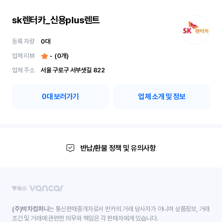
sk렌터카_신용plus렌트
등록 차량
0
대
업체 리뷰
-
(
0
개)
업체 주소
서울 구로구 서부샛길 822
0
대 보러가기
업체 소개 및 정보
반납/환불 정책 및 유의사항
(주)박차컴퍼니
는 통신판매중개자로서 반카의 거래 당사자가 아니며 상품정보, 거래
조건 및 거래에 관련한 의무와 책임은 각 판매자에게 있습니다.