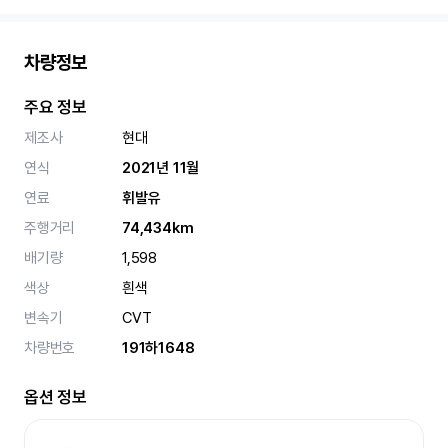
차량정보
주요 정보
제조사
현대
연식
2021년 11월
연료
휘발유
주행거리
74,434km
배기량
1,598
색상
흰색
변속기
CVT
차량번호
191하1648
옵션 정보