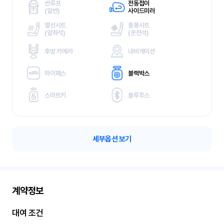
썬루프
전동접이
(
일반)
사이드미러
열선시트
통풍시트
(
앞좌석)
(
운전석)
후방 카메라
내비게이션
하이패스
블랙박스
스마트키
블루투스
세부옵션 보기
계약정보
대여 조건