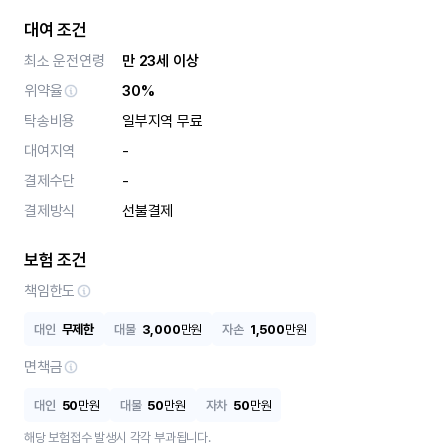
대여 조건
최소 운전연령
만 23세 이상
위약율
30%
탁송비용
일부지역 무료
대여지역
-
결제수단
-
결제방식
선불결제
보험 조건
책임한도
대인
무제한
대물
3,000
만원
자손
1,500
만원
면책금
대인
50
만원
대물
50
만원
자차
50
만원
해당 보험접수 발생시 각각 부과됩니다.