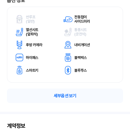
옵션 정보
썬루프
전동접이
(
일반)
사이드미러
열선시트
통풍시트
(
앞좌석)
(
운전석)
후방 카메라
내비게이션
하이패스
블랙박스
스마트키
블루투스
세부옵션 보기
계약정보