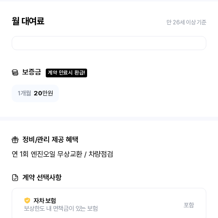
월 대여료
만 26세 이상 기준
보증금
계약 만료시 환급!
1개월
20
만원
정비/관리 제공 혜택
연 1회 엔진오일 무상교환 / 차량점검
계약 선택사항
자차 보험
포함
보상한도 내 면책금이 있는 보험