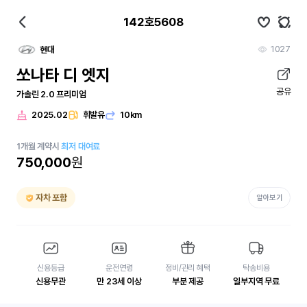
142호5608
1027
현대
쏘나타 디 엣지
공유
가솔린 2.0 프리미엄
2025.02
휘발유
10km
1
개월
계약시
최저 대여료
750,000
원
자차 포함
알아보기
신용등급
운전연령
정비/관리 혜택
탁송비용
신용무관
만 23세 이상
부분 제공
일부지역 무료