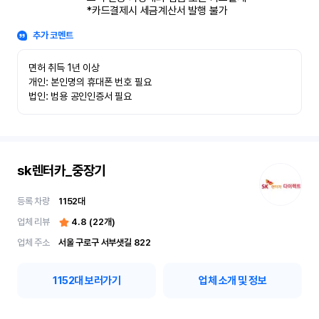
*카드결제시 세금계산서 발행 불가
추가 코멘트
면허 취득 1년 이상

개인: 본인명의 휴대폰 번호 필요

법인: 범용 공인인증서 필요
sk렌터카_중장기
등록 차량
1152
대
업체 리뷰
4.8
(
22
개)
업체 주소
서울 구로구 서부샛길 822
1152
대 보러가기
업체 소개 및 정보