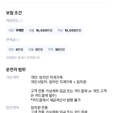
보험 조건
책임한도
대인
무제한
대물
10,000
만원
자손
10,000
만원
면책금
대인
0
만원
대물
0
만원
자차
30
만원
보험접수 발생시 부과됩니다.
운전자 범위
개인계약
개인: 임차인 직계가족 

개인사업자: 임차인 직계가족 + 임직원

고객 전용 가상계좌 입금 또는 카드결제 (※ 개인 고객
은 카드결제 필수)

*카드결제시 세금계산서 발행 불가
법인계약
임직원 전용

고객 전용 가상계좌 입금 또는 카드결제
