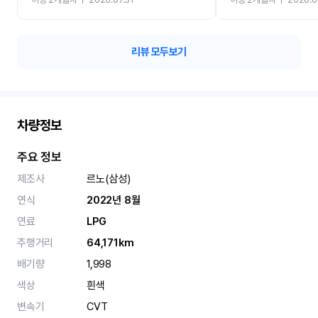
카 렌트 고민없이 강추합니
리뷰 모두보기
차량정보
주요 정보
제조사
르노(삼성)
연식
2022년 8월
연료
LPG
주행거리
64,171km
배기량
1,998
색상
흰색
변속기
CVT