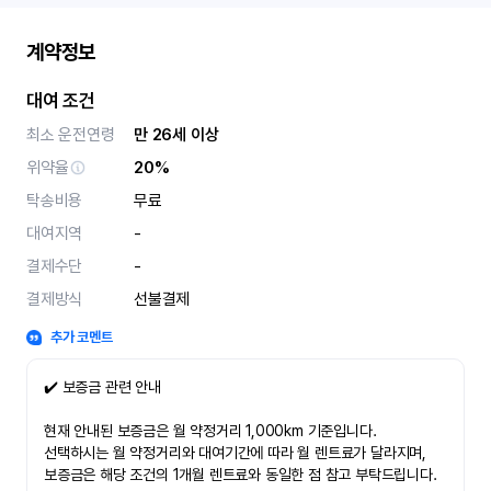
계약정보
대여 조건
최소 운전연령
만 26세 이상
위약율
20%
탁송비용
무료
대여지역
-
결제수단
-
결제방식
선불결제
추가 코멘트
✔️ 보증금 관련 안내
현재 안내된 보증금은 월 약정거리 1,000km 기준입니다.
선택하시는 월 약정거리와 대여기간에 따라 월 렌트료가 달라지며,
보증금은 해당 조건의 1개월 렌트료와 동일한 점 참고 부탁드립니다.