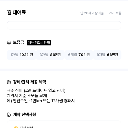
월 대여료
만 26세 이상 기준
VAT 포함
보증금
계약 만료시 환급!
1개월
102
만원
3개월
86
만원
6개월
70
만원
9개월
66
만원
정비/관리 제공 혜택
표준 정비 (스피드메이트 입고 정비)

계약서 기준 소모품 교체

예) 엔진오일 : 1만km 또는 12개월 경과시
계약 선택사항