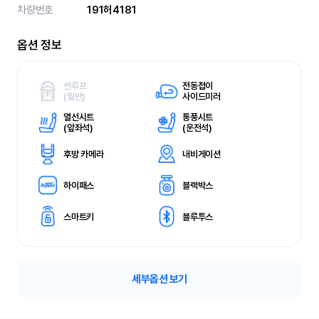
차량번호
191허4181
옵션 정보
썬루프
전동접이
(
일반)
사이드미러
열선시트
통풍시트
(
앞좌석)
(
운전석)
후방 카메라
내비게이션
하이패스
블랙박스
스마트키
블루투스
세부옵션 보기