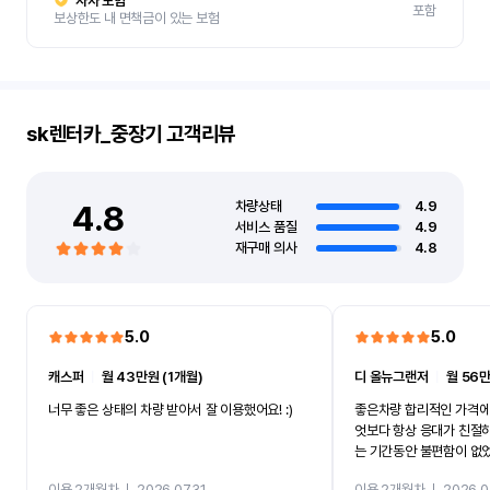
자차 보험
포함
보상한도 내 면책금이 있는 보험
sk렌터카_중장기
고객리뷰
4.8
차량상태
4.9
서비스 품질
4.9
재구매 의사
4.8
5.0
5.0
캐스퍼
ㅣ
월 43만원 (1개월)
디 올뉴그랜저
ㅣ
월 56만
너무 좋은 상태의 차량 받아서 잘 이용했어요! :)
좋은차량 합리적인 가격에
엇보다 항상 응대가 친절
는 기간동안 불편함이 없
까지 진행할만큼 여러가지
이용 2개월차
ㅣ
2026.07.31
이용 2개월차
ㅣ
2026.0