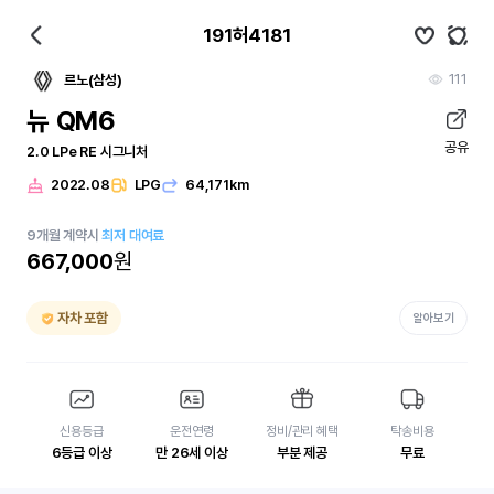
191허4181
111
르노(삼성)
뉴 QM6
공유
2.0 LPe RE 시그니처
2022.08
LPG
64,171km
9
개월
계약시
최저 대여료
667,000
원
자차 포함
알아보기
신용등급
운전연령
정비/관리 혜택
탁송비용
6등급 이상
만 26세 이상
부분 제공
무료