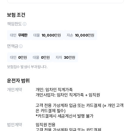
보험 조건
책임한도
대인
무제한
대물
10,000
만원
자손
10,000
만원
면책금
대인
0
만원
대물
0
만원
자차
30
만원
보험접수 발생시 부과됩니다.
운전자 범위
개인계약
개인: 임차인 직계가족 

개인사업자: 임차인 직계가족 + 임직원

고객 전용 가상계좌 입금 또는 카드결제 (※ 개인 고객
은 카드결제 필수)

*카드결제시 세금계산서 발행 불가
법인계약
임직원 전용

고객 전용 가상계좌 입금 또는 카드결제
