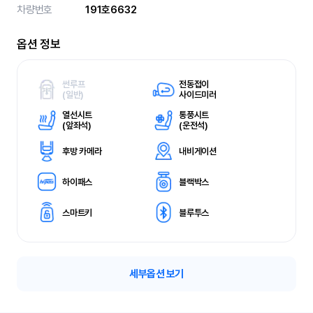
차량번호
191호6632
옵션 정보
썬루프
전동접이
(
일반)
사이드미러
열선시트
통풍시트
(
앞좌석)
(
운전석)
후방 카메라
내비게이션
하이패스
블랙박스
스마트키
블루투스
세부옵션 보기