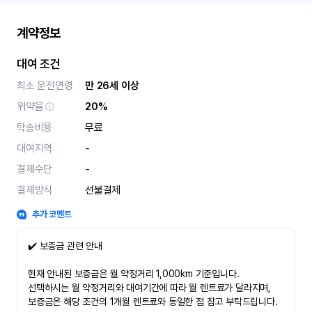
계약정보
대여 조건
최소 운전연령
만 26세 이상
위약율
20%
탁송비용
무료
대여지역
-
결제수단
-
결제방식
선불결제
추가 코멘트
✔️ 보증금 관련 안내
현재 안내된 보증금은 월 약정거리 1,000km 기준입니다.
선택하시는 월 약정거리와 대여기간에 따라 월 렌트료가 달라지며,
보증금은 해당 조건의 1개월 렌트료와 동일한 점 참고 부탁드립니다.