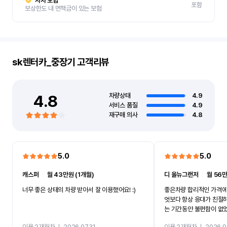
자차 보험
포함
보상한도 내 면책금이 있는 보험
sk렌터카_중장기
고객리뷰
4.8
차량상태
4.9
서비스 품질
4.9
재구매 의사
4.8
5.0
5.0
캐스퍼
ㅣ
월 43만원 (1개월)
디 올뉴그랜저
ㅣ
월 56만
너무 좋은 상태의 차량 받아서 잘 이용했어요! :)
좋은차량 합리적인 가격에
엇보다 항상 응대가 친절
는 기간동안 불편함이 없
까지 진행할만큼 여러가지
이용 2개월차
ㅣ
2026.07.31
이용 2개월차
ㅣ
2026.0