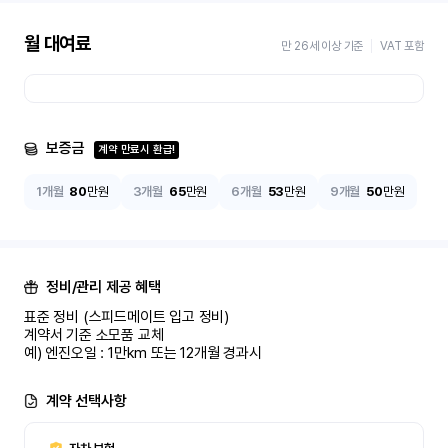
월 대여료
만 26세 이상 기준
VAT 포함
보증금
계약 만료시 환급!
1개월
80
만원
3개월
65
만원
6개월
53
만원
9개월
50
만원
정비/관리 제공 혜택
표준 정비 (스피드메이트 입고 정비)

계약서 기준 소모품 교체

예) 엔진오일 : 1만km 또는 12개월 경과시
계약 선택사항