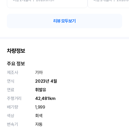
카 렌트 고민없이 강추합니
리뷰 모두보기
차량정보
주요 정보
제조사
기아
연식
2023년 4월
연료
휘발유
주행거리
42,481km
배기량
1,999
색상
회색
변속기
자동