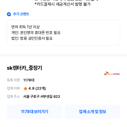
*카드결제시 세금계산서 발행 불가
추가 코멘트
면허 취득 1년 이상

개인: 본인명의 휴대폰 번호 필요

법인: 범용 공인인증서 필요
sk렌터카_중장기
등록 차량
1178
대
업체 리뷰
4.8
(
22
개)
업체 주소
서울 구로구 서부샛길 822
1178
대 보러가기
업체 소개 및 정보