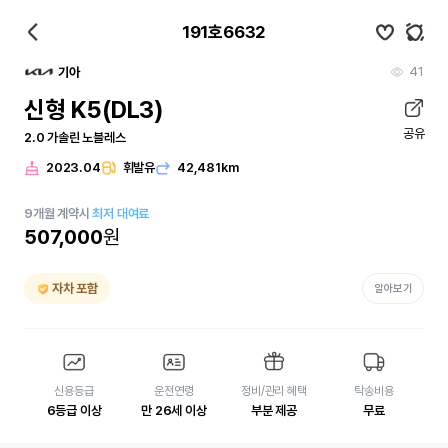
191호6632
41
기아
신형 K5(DL3)
공유
2.0 가솔린 노블레스
2023.04
휘발유
42,481km
9
개월
계약시
최저 대여료
507,000
원
자차 포함
알아보기
신용등급
운전연령
정비/관리 혜택
탁송비용
6등급 이상
만 26세 이상
부분 제공
무료