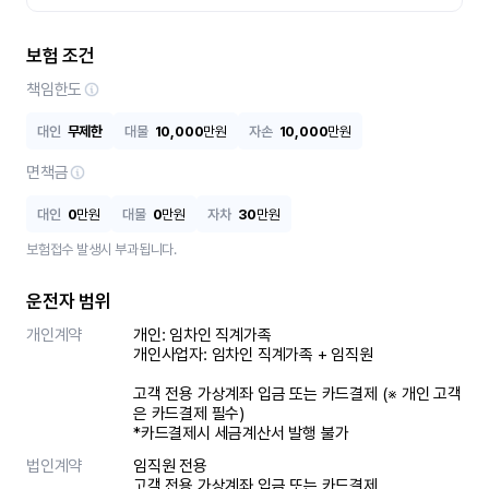
보험 조건
책임한도
대인
무제한
대물
10,000
만원
자손
10,000
만원
면책금
대인
0
만원
대물
0
만원
자차
30
만원
보험접수 발생시 부과됩니다.
운전자 범위
개인계약
개인: 임차인 직계가족 

개인사업자: 임차인 직계가족 + 임직원

고객 전용 가상계좌 입금 또는 카드결제 (※ 개인 고객
은 카드결제 필수)

*카드결제시 세금계산서 발행 불가
법인계약
임직원 전용

고객 전용 가상계좌 입금 또는 카드결제
