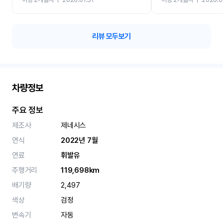
카 렌트 고민없이 강추합니
리뷰 모두보기
차량정보
주요 정보
제조사
제네시스
연식
2022년 7월
연료
휘발유
주행거리
119,698km
배기량
2,497
색상
검정
변속기
자동