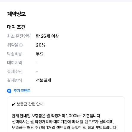
계약정보
대여 조건
최소 운전연령
만 26세 이상
위약율
20%
탁송비용
무료
대여지역
-
결제수단
-
결제방식
선불결제
추가 코멘트
✔️ 보증금 관련 안내
현재 안내된 보증금은 월 약정거리 1,000km 기준입니다.
선택하시는 월 약정거리와 대여기간에 따라 월 렌트료가 달라지며,
보증금은 해당 조건의 1개월 렌트료와 동일한 점 참고 부탁드립니다.