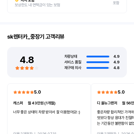
자차 보험
포함
보상한도 내 면책금이 있는 보험
sk렌터카_중장기
고객리뷰
4.8
차량상태
4.9
서비스 품질
4.9
재구매 의사
4.8
5.0
5.0
캐스퍼
ㅣ
월 43만원 (1개월)
디 올뉴그랜저
ㅣ
월 56만
너무 좋은 상태의 차량 받아서 잘 이용했어요! :)
좋은차량 합리적인 가격에
엇보다 항상 응대가 친절
는 기간동안 불편함이 없
까지 진행할만큼 여러가지
이용 2개월차
ㅣ
2026.07.31
이용 2개월차
ㅣ
2026.0