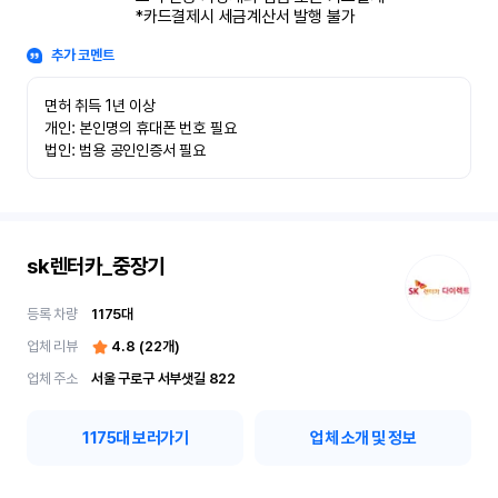
*카드결제시 세금계산서 발행 불가
추가 코멘트
면허 취득 1년 이상

개인: 본인명의 휴대폰 번호 필요

법인: 범용 공인인증서 필요
sk렌터카_중장기
등록 차량
1175
대
업체 리뷰
4.8
(
22
개)
업체 주소
서울 구로구 서부샛길 822
1175
대 보러가기
업체 소개 및 정보