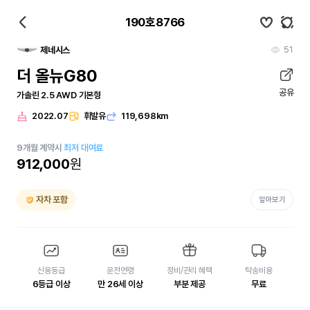
190호8766
51
제네시스
더 올뉴G80
공유
가솔린 2.5 AWD 기본형
2022.07
휘발유
119,698km
9
개월
계약시
최저 대여료
912,000
원
자차 포함
알아보기
신용등급
운전연령
정비/관리 혜택
탁송비용
6등급 이상
만 26세 이상
부분 제공
무료