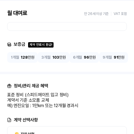
월 대여료
만 26세 이상 기준
VAT 포함
보증금
계약 만료시 환급!
1개월
128
만원
3개월
103
만원
6개월
96
만원
9개월
91
만원
정비/관리 제공 혜택
표준 정비 (스피드메이트 입고 정비)

계약서 기준 소모품 교체

예) 엔진오일 : 1만km 또는 12개월 경과시
계약 선택사항