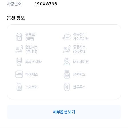
차량번호
190호8766
옵션 정보
썬루프
전동접이
(
일반)
사이드미러
열선시트
통풍시트
(
앞좌석)
(
운전석)
후방 카메라
내비게이션
하이패스
블랙박스
스마트키
블루투스
세부옵션 보기